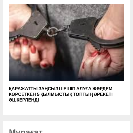
ҚАРАЖАТТЫ ЗАҢСЫЗ ШЕШІП АЛУҒА ЖӘРДЕМ
КӨРСЕТКЕН 5 ҚЫЛМЫСТЫҚ ТОПТЫҢ ӘРЕКЕТІ
ӘШКЕРЛЕНДІ
Мұрағат