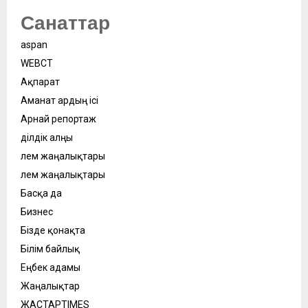
Санаттар
aspan
WEBСӘТ
Ақпарат
Аманат ардың ісі
Арнай репортаж
Әділдік алңы
Әлем жаңалықтары
Әлем жаңалықтары
Басқа да
Бизнес
Бізде қонақта
Білім байлық
Еңбек адамы
Жаңалықтар
ЖАСТАРTIMES