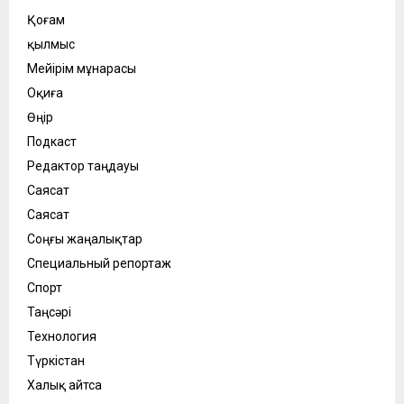
Қоғам
қылмыс
Мейірім мұнарасы
Оқиға
Өңір
Подкаст
Редактор таңдауы
Саясат
Саясат
Соңғы жаңалықтар
Специальный репортаж
Спорт
Таңсәрі
Технология
Түркістан
Халық айтса