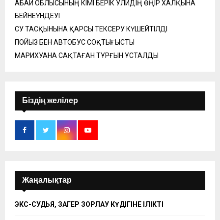
АБАЙ ОБЛЫСЫНЫҢ ӘКІМІ БЕРІК УӘЛИДІҢ ӨҢІР ХАЛҚЫНА
БЕЙНЕҮНДЕУІ
СУ ТАСҚЫНЫНА ҚАРСЫ ТЕКСЕРУ КҮШЕЙТІЛДІ
ПОЙЫЗ БЕН АВТОБУС СОҚТЫҒЫСТЫ
МАРИХУАНА САҚТАҒАН ТҰРҒЫН ҰСТАЛДЫ
Біздің желілер
Жаңалықтар
ЭКС-СУДЬЯ, ЗАҢГЕР ЗОРЛАУ КҮДІГІНЕ ІЛІКТІ