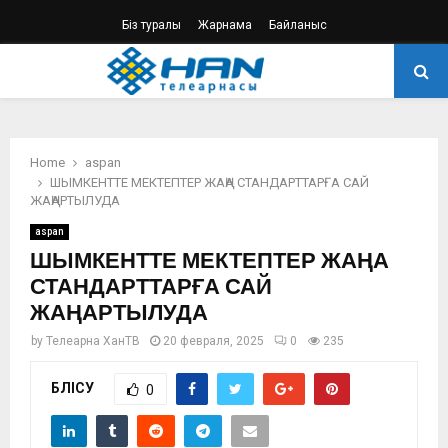
Біз туралы
Жарнама
Байланыс
PRIMARY
MENU
Home
aspan
ШЫМКЕНТТЕ МЕКТЕПТЕР ЖАҢА СТАНДАРТТАРҒА САЙ
ЖАҢАРТЫЛУДА
aspan
ШЫМКЕНТТЕ МЕКТЕПТЕР ЖАҢА
СТАНДАРТТАРҒА САЙ
ЖАҢАРТЫЛУДА
by
Телеарна ХанТВ
20 февраля, 2025
0
235
БӨЛІСУ
0