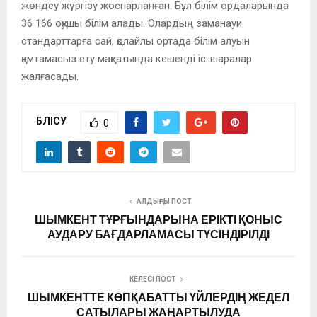
жөндеу жүргізу жоспарланған. Бұл білім ордаларында
36 166 оқушы білім алады. Олардың заманауи
стандарттарға сай, қолайлы ортада білім алуын
қамтамасыз ету мақсатында кешенді іс-шаралар
жалғасады.
БӨЛІСУ
0
АЛДЫҢҒЫ ПОСТ
ШЫМКЕНТ ТҰРҒЫНДАРЫНА ЕРІКТІ ҚОНЫС
АУДАРУ БАҒДАРЛАМАСЫ ТҮСІНДІРІЛДІ
КЕЛЕСІ ПОСТ
ШЫМКЕНТТЕ КӨПҚАБАТТЫ ҮЙЛЕРДІҢ ЖЕДЕЛ
САТЫЛАРЫ ЖАҢАРТЫЛУДА