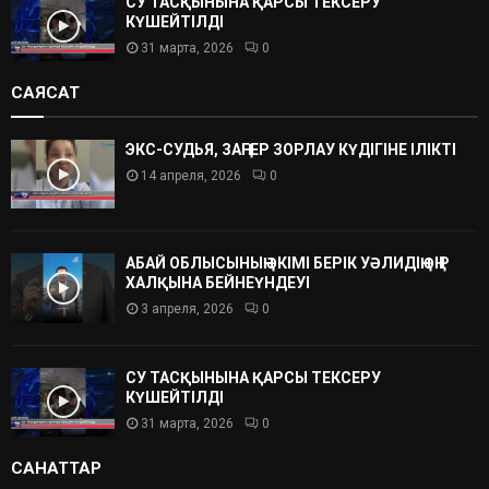
СУ ТАСҚЫНЫНА ҚАРСЫ ТЕКСЕРУ
КҮШЕЙТІЛДІ
31 марта, 2026
0
САЯСАТ
ЭКС-СУДЬЯ, ЗАҢГЕР ЗОРЛАУ КҮДІГІНЕ ІЛІКТІ
14 апреля, 2026
0
АБАЙ ОБЛЫСЫНЫҢ ӘКІМІ БЕРІК УӘЛИДІҢ ӨҢІР
ХАЛҚЫНА БЕЙНЕҮНДЕУІ
3 апреля, 2026
0
СУ ТАСҚЫНЫНА ҚАРСЫ ТЕКСЕРУ
КҮШЕЙТІЛДІ
31 марта, 2026
0
САНАТТАР