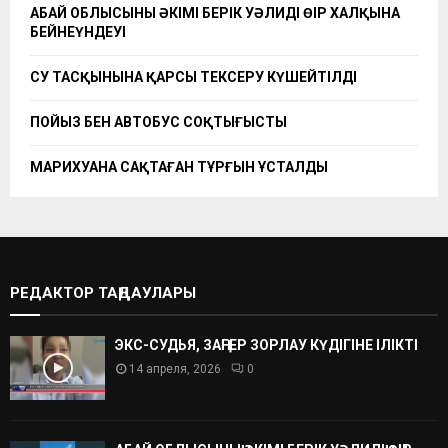
АБАЙ ОБЛЫСЫНЫҢ ӘКІМІ БЕРІК УӘЛИДІҢ ӨҢІР ХАЛҚЫНА
БЕЙНЕҮНДЕУІ
СУ ТАСҚЫНЫНА ҚАРСЫ ТЕКСЕРУ КҮШЕЙТІЛДІ
ПОЙЫЗ БЕН АВТОБУС СОҚТЫҒЫСТЫ
МАРИХУАНА САҚТАҒАН ТҰРҒЫН ҰСТАЛДЫ
РЕДАКТОР ТАҢДАУЛАРЫ
ЭКС-СУДЬЯ, ЗАҢГЕР ЗОРЛАУ КҮДІГІНЕ ІЛІКТІ
14 апреля, 2026
0