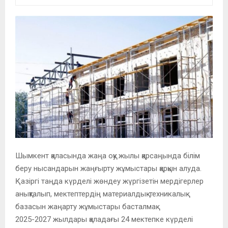
Шымкент қаласында жаңа оқу жылы қарсаңында білім
беру нысандарын жаңғырту жұмыстары қарқын алуда.
Қазіргі таңда күрделі жөндеу жүргізетін мердігерлер
анықталып, мектептердің материалдық-техникалық
базасын жаңарту жұмыстары басталмақ.
2025-2027 жылдары қаладағы 24 мектепке күрделі