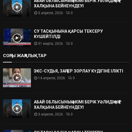
АБАЙ ОБЛЫСЫНЫҢ ӘКІМІ БЕРІК УӘЛИДІҢ ӨҢІР
ХАЛҚЫНА БЕЙНЕҮНДЕУІ
3 апреля, 2026
0
СУ ТАСҚЫНЫНА ҚАРСЫ ТЕКСЕРУ
КҮШЕЙТІЛДІ
31 марта, 2026
0
СОҢҒЫ ЖАҢАЛЫҚТАР
ЭКС-СУДЬЯ, ЗАҢГЕР ЗОРЛАУ КҮДІГІНЕ ІЛІКТІ
14 апреля, 2026
0
АБАЙ ОБЛЫСЫНЫҢ ӘКІМІ БЕРІК УӘЛИДІҢ ӨҢІР
ХАЛҚЫНА БЕЙНЕҮНДЕУІ
3 апреля, 2026
0