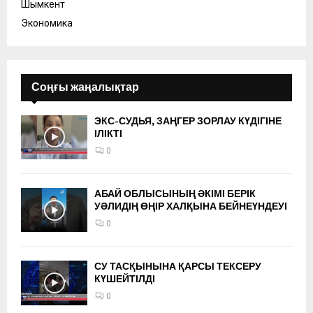
Шымкент
Экономика
Соңғы жаңалықтар
ЭКС-СУДЬЯ, ЗАҢГЕР ЗОРЛАУ КҮДІГІНЕ
ІЛІКТІ
0
АБАЙ ОБЛЫСЫНЫҢ ӘКІМІ БЕРІК
УӘЛИДІҢ ӨҢІР ХАЛҚЫНА БЕЙНЕҮНДЕУІ
0
СУ ТАСҚЫНЫНА ҚАРСЫ ТЕКСЕРУ
КҮШЕЙТІЛДІ
0