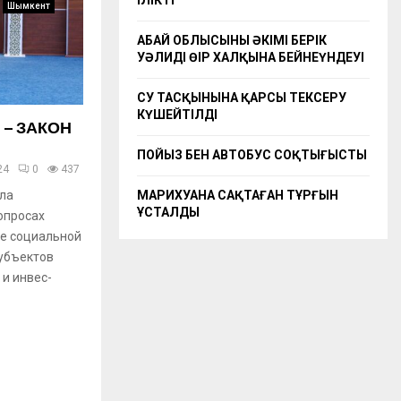
ІЛІКТІ
Шымкент
АБАЙ ОБЛЫСЫНЫҢ ӘКІМІ БЕРІК
УӘЛИДІҢ ӨҢІР ХАЛҚЫНА БЕЙНЕҮНДЕУІ
СУ ТАСҚЫНЫНА ҚАРСЫ ТЕКСЕРУ
КҮШЕЙТІЛДІ
 – ЗАКОН
ПОЙЫЗ БЕН АВТОБУС СОҚТЫҒЫСТЫ
24
0
437
МАРИХУАНА САҚТАҒАН ТҰРҒЫН
ала
ҰСТАЛДЫ
опросах
ре социальной
субъектов
и инвес­