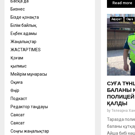
Басқа да
Read more
Бизнес
Бізде қонақта
Ақпарат
Оқиға
Білім байлық
Еңбек адамы
Жаңалықтар
ЖАСТАРTIMES
Қоғам
қылмыс
Мейірім мұнарасы
Оқиға
СУҒА ТҰН
БАЛАНЫ 
Өңір
ПОЛИЦЕЙ 
Подкаст
ҚАЛДЫ
Редактор таңдауы
by
Телеарна Ха
Саясат
Таразда поли
Саясат
баланы құтқа
Соңғы жаңалықтар
Айша бибі кө