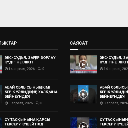
АЛЫҚТАР
САЯСАТ
ЭКС-СУДЬЯ, ЗАҢГЕР ЗОРЛАУ
ЭКС-СУДЬЯ, ЗА
КҮДІГІНЕ ІЛІКТІ
КҮДІГІНЕ ІЛІКТІ
14 апреля, 2026
0
14 апреля, 20
АБАЙ ОБЛЫСЫНЫҢ ӘКІМІ
АБАЙ ОБЛЫСЫН
БЕРІК УӘЛИДІҢ ӨҢІР ХАЛҚЫНА
БЕРІК УӘЛИДІҢ
БЕЙНЕҮНДЕУІ
БЕЙНЕҮНДЕУІ
3 апреля, 2026
0
3 апреля, 2026
СУ ТАСҚЫНЫНА ҚАРСЫ
СУ ТАСҚЫНЫН
ТЕКСЕРУ КҮШЕЙТІЛДІ
ТЕКСЕРУ КҮШЕ