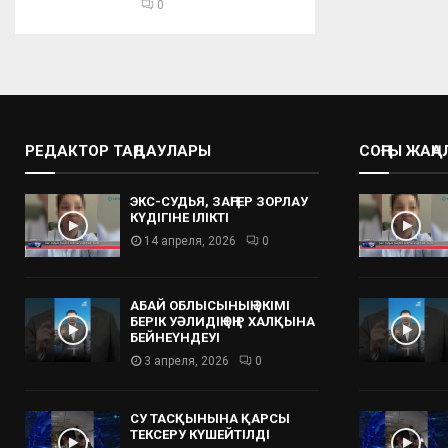
0
РЕДАКТОР ТАҢДАУЛАРЫ
СОҢҒЫ ЖАҢ
ЭКС-СУДЬЯ, ЗАҢГЕР ЗОРЛАУ
КҮДІГІНЕ ІЛІКТІ
14 апреля, 2026
0
АБАЙ ОБЛЫСЫНЫҢ ӘКІМІ
БЕРІК УӘЛИДІҢ ӨҢІР ХАЛҚЫНА
БЕЙНЕҮНДЕУІ
3 апреля, 2026
0
СУ ТАСҚЫНЫНА ҚАРСЫ
ТЕКСЕРУ КҮШЕЙТІЛДІ