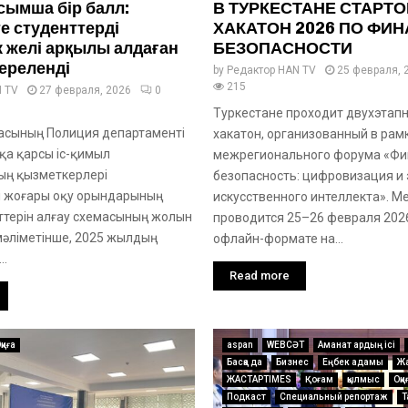
сымша бір балл:
В ТУРКЕСТАНЕ СТАРТО
 студенттерді
ХАКАТОН 2026 ПО ФИ
к желі арқылы алдаған
БЕЗОПАСНОСТИ
ереленді
by
Редактор HAN TV
25 февраля, 
215
N TV
27 февраля, 2026
0
Туркестане проходит двухэтапн
асының Полиция департаменті
хакатон, организованный в рам
а қарсы іс-қимыл
межрегионального форума «Фи
ың қызметкерлері
безопасность: цифровизация и
і жоғары оқу орындарының
искусственного интеллекта». М
нттерін алғау схемасының жолын
проводится 25–26 февраля 2026
 мәліметінше, 2025 жылдың
офлайн-формате на...
..
Read more
қиға
aspan
WEBСӘТ
Аманат ардың ісі
Басқа да
Бизнес
Еңбек адамы
Жа
ЖАСТАРTIMES
Қоғам
қылмыс
Оқи
Подкаст
Специальный репортаж
Т