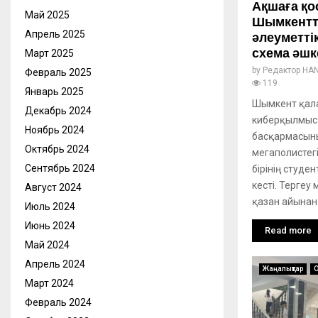
Ақшаға қо
Май 2025
Шымкентте
Апрель 2025
әлеуметті
схема әшк
Март 2025
by
Редактор HA
Февраль 2025
119
Январь 2025
Шымкент қал
Декабрь 2024
киберқылмысқ
Ноябрь 2024
басқармасын
Октябрь 2024
мегаполистег
Сентябрь 2024
бірінің студе
кесті. Тергеу
Август 2024
қазан айынан.
Июль 2024
Июнь 2024
Read more
Май 2024
Апрель 2024
Жаңалықтар
О
Март 2024
Февраль 2024