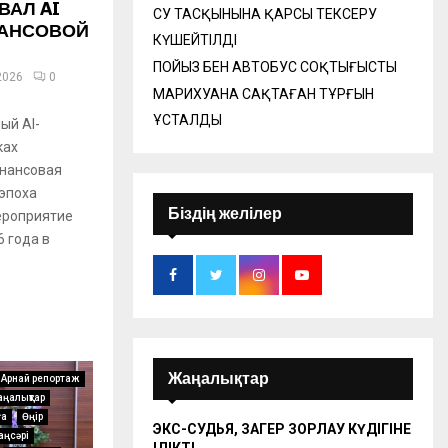
ВАЛ AI
СУ ТАСҚЫНЫНА ҚАРСЫ ТЕКСЕРУ
НАНСОВОЙ
КҮШЕЙТІЛДІ
ПОЙЫЗ БЕН АВТОБУС СОҚТЫҒЫСТЫ
2026
0
МАРИХУАНА САҚТАҒАН ТҰРҒЫН
ҰСТАЛДЫ
ый AI-
ках
нансовая
 эпоха
Біздің желілер
ероприятие
 года в
Жаңалықтар
Арнай репортаж
ңалықтар
ға
Өңір
ЭКС-СУДЬЯ, ЗАҢГЕР ЗОРЛАУ КҮДІГІНЕ
аңсәрі