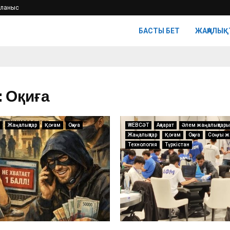
йланыс
БАСТЫ БЕТ
ЖАҢАЛЫҚ
: Оқиға
Жаңалықтар
Қоғам
Оқиға
WEBСӘТ
Ақпарат
Әлем жаңалықтары
Жаңалықтар
Қоғам
Оқиға
Соңғы ж
Технология
Түркістан