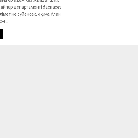
айлар департаменті баспасөз
ліметіне сүйенсек, оқиға Ұлан
е...