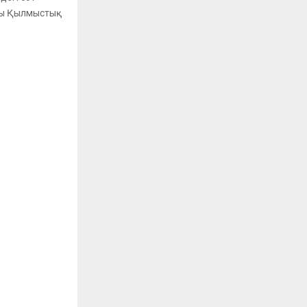
сы Қылмыстық