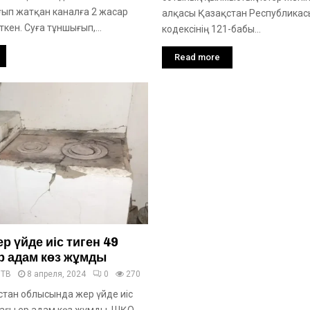
ып жатқан каналға 2 жасар
алқасы Қазақстан Республика
ткен. Суға тұншығып,...
кодексінің 121-бабы...
Read more
р үйде иіс тиген 49
р адам көз жұмды
нТВ
8 апреля, 2024
0
270
тан облысында жер үйде иіс
тағы ер адам көз жұмды. ШҚО