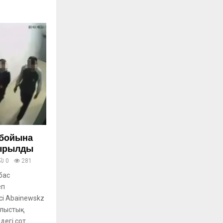
 бойына
йырылды
0
281
бас
еп
сі Abainewskz
блыстық
дегі сот