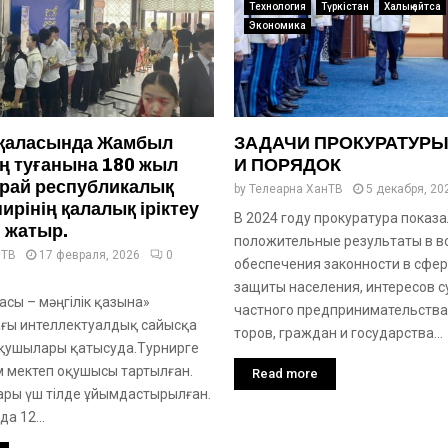
Технология
Түркістан
Халық айтса
Экономика
қаласында Жамбыл
ЗАДАЧИ ПРОКУРАТУРЫ
ң туғанына 180 жыл
И ПОРЯДОК
рай республикалық
by
Телеарна ХанТВ
5 декабря, 20
ирінің қалалық іріктеу
В 2024 году прокуратура показ
п жатыр.
положительные результаты в в
нТВ
17 февраля, 2026
0
обеспечения законности в сфе
защиты населения, интересов 
сы – мәңгілік қазына»
частного предпринимательства 
ғы интеллектуалдық сайысқа
торов, граждан и государства...
қушылары қатысуда.Турнирге
м мектеп оқушысы тартылған.
Read more
ры үш тілде ұйымдастырылған.
а 12...