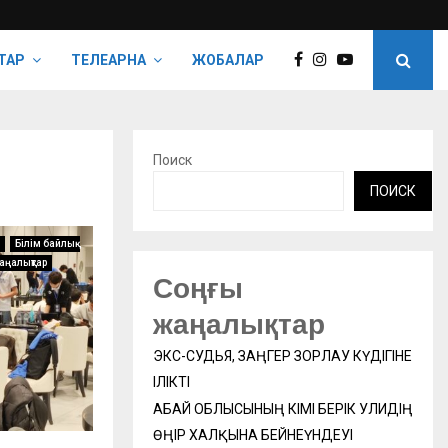
ТАР
ТЕЛЕАРНА
ЖОБАЛАР
Поиск
ПОИСК
Білім байлық
аңалықтар
Соңғы
жаңалықтар
ЭКС-СУДЬЯ, ЗАҢГЕР ЗОРЛАУ КҮДІГІНЕ
ІЛІКТІ
АБАЙ ОБЛЫСЫНЫҢ ӘКІМІ БЕРІК УӘЛИДІҢ
ӨҢІР ХАЛҚЫНА БЕЙНЕҮНДЕУІ