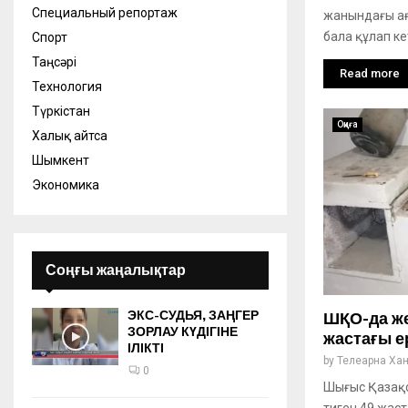
Специальный репортаж
жанындағы ағ
бала құлап ке
Спорт
Таңсәрі
Read more
Технология
Түркістан
Оқиға
Халық айтса
Шымкент
Экономика
Соңғы жаңалықтар
ЭКС-СУДЬЯ, ЗАҢГЕР
ШҚО-да же
ЗОРЛАУ КҮДІГІНЕ
жастағы е
ІЛІКТІ
by
Телеарна Ха
0
Шығыс Қазақс
тиген 49 жас