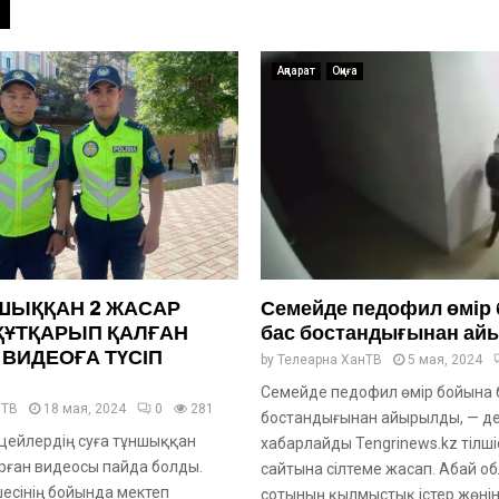
Ақпарат
Оқиға
ШЫҚҚАН 2 ЖАСАР
Семейде педофил өмір
ҚҰТҚАРЫП ҚАЛҒАН
бас бостандығынан а
ВИДЕОҒА ТҮСІП
by
Телеарна ХанТВ
5 мая, 2024
Семейде педофил өмір бойына 
нТВ
18 мая, 2024
0
281
бостандығынан айырылды, — д
цейлердің суға тұншыққан
хабарлайды Tengrinews.kz тілші
рған видеосы пайда болды.
сайтына сілтеме жасап. Абай о
шесінің бойында мектеп
сотының қылмыстық істер жөнін