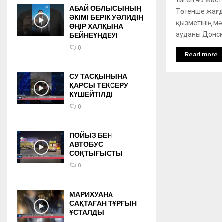
АБАЙ ОБЛЫСЫНЫҢ
Төтенше жағд
ӘКІМІ БЕРІК УӘЛИДІҢ
қызметінің мә
ӨҢІР ХАЛҚЫНА
ауданы Донско
БЕЙНЕҮНДЕУІ
0
Read more
СУ ТАСҚЫНЫНА
ҚАРСЫ ТЕКСЕРУ
КҮШЕЙТІЛДІ
0
ПОЙЫЗ БЕН
АВТОБУС
СОҚТЫҒЫСТЫ
0
МАРИХУАНА
САҚТАҒАН ТҰРҒЫН
ҰСТАЛДЫ