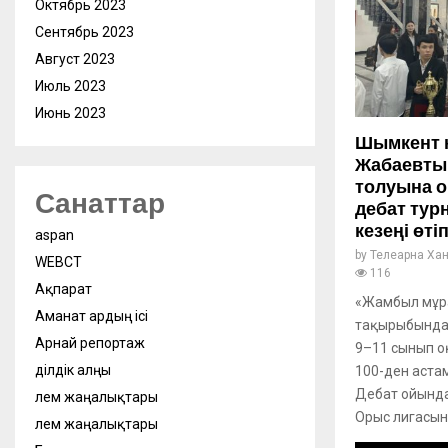
Октябрь 2023
Сентябрь 2023
Август 2023
Июль 2023
Июнь 2023
Шымкент 
Жабаевты
толуына о
Санаттар
дебат турн
кезеңі өті
aspan
by
Телеарна Ха
WEBСӘТ
116
Ақпарат
«Жамбыл мұра
Аманат ардың ісі
тақырыбында
Арнай репортаж
9–11 сынып о
Әділдік алңы
100-ден аста
Дебат ойында
Әлем жаңалықтары
Орыс лигасынд
Әлем жаңалықтары