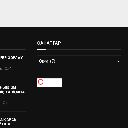
САНАТТАР
ҢГЕР ЗОРЛАУ
26
0
ЫҢ ӘКІМІ
 ӨҢІР ХАЛҚЫНА
0
А ҚАРСЫ
ЙТІЛДІ