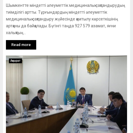
Шымкентте міндетті әлеуметтік медициналық сақтандырудың
тиімділігі артты. Тұрғындардың міндетті әлеуметтік
медициналық сақтандыру жүйесінде қамтылу көрсеткішінің
артқаны да байқалады. Бүгінгі таңда 927 579 азамат, яғни
халықтың...
Read more
Ақпарат