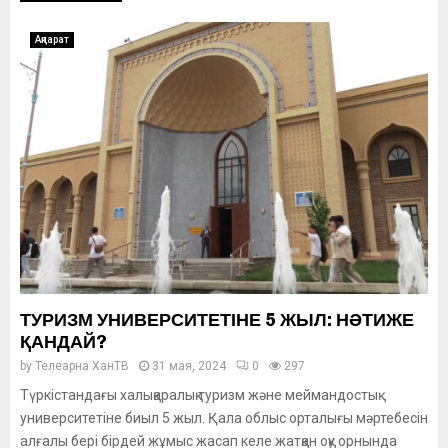
Ақпарат
ТУРИЗМ УНИВЕРСИТЕТІНЕ 5 ЖЫЛ: НӘТИЖЕ
ҚАНДАЙ?
by
Телеарна ХанТВ
31 мая, 2024
0
297
Түркістандағы халықаралық туризм және меймандостық
университетіне биыл 5 жыл. Қала облыс орталығы мәртебесін
алғалы бері бірдей жұмыс жасап келе жатқан оқу орнында