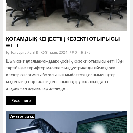
ҚОҒАМДЫҚ КЕҢЕСТІҢ КЕЗЕКТІ ОТЫРЫСЫ
ӨТТІ
by
Телеарна ХанТВ
31 мая, 2024
0
279
Шымкент қалалық қоғамдық кеңесінің кезекті отырысы өтті. Күн
тәртібінде тарифтер мәселесі,индустриялды аймақтарға
электр энергиясы бағасының қымбаттауы,сонымен қатар
мәдениет,спорт және дене шынықтыру саласындағы
атқарылған жұмыстар жөнінде...
Read more
Арнай репортаж