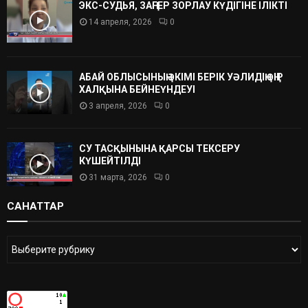
ЭКС-СУДЬЯ, ЗАҢГЕР ЗОРЛАУ КҮДІГІНЕ ІЛІКТІ
14 апреля, 2026
0
АБАЙ ОБЛЫСЫНЫҢ ӘКІМІ БЕРІК УӘЛИДІҢ ӨҢІР
ХАЛҚЫНА БЕЙНЕҮНДЕУІ
3 апреля, 2026
0
СУ ТАСҚЫНЫНА ҚАРСЫ ТЕКСЕРУ
КҮШЕЙТІЛДІ
31 марта, 2026
0
САНАТТАР