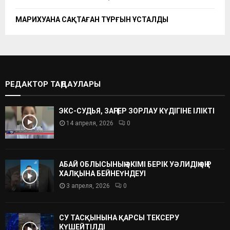
МАРИХУАНА САҚТАҒАН ТҰРҒЫН ҰСТАЛДЫ
РЕДАКТОР ТАҢДАУЛАРЫ
ЭКС-СУДЬЯ, ЗАҢГЕР ЗОРЛАУ КҮДІГІНЕ ІЛІКТІ
14 апреля, 2026
0
АБАЙ ОБЛЫСЫНЫҢ ӘКІМІ БЕРІК УӘЛИДІҢ ӨҢІР
ХАЛҚЫНА БЕЙНЕҮНДЕУІ
3 апреля, 2026
0
СУ ТАСҚЫНЫНА ҚАРСЫ ТЕКСЕРУ
КҮШЕЙТІЛДІ