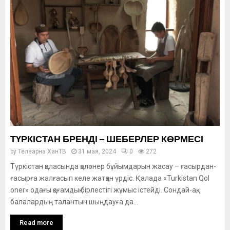
ТҮРКІСТАН БРЕНДІ – ШЕБЕРЛЕР КӨРМЕСІ
by
Телеарна ХанТВ
31 мая, 2024
0
272
Түркістан қаласында қолөнер бұйымдарын жасау – ғасырдан-
ғасырға жалғасып келе жатқан үрдіс. Қалада «Turkistan Qol
oner» одағы қоғамдық бірлестігі жұмыс істейді. Сондай-ақ,
балалардың талантын шыңдауға да...
Read more