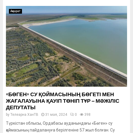
Ақпарат
«БӨГЕН» СУ ҚОЙМАСЫНЫҢ БӨГЕТІ МЕН
ЖАҒАЛАУЫНА ҚАУІП ТӨНІП ТҰР – МӘЖІЛІС
ДЕПУТАТЫ
by
Телеарна ХанТВ
31 мая, 2024
0
398
Түркістан облысы, Ордабасы ауданындағы «Бөген» су
қоймасының пайдалануға берілгеніне 57 жыл болған. Су