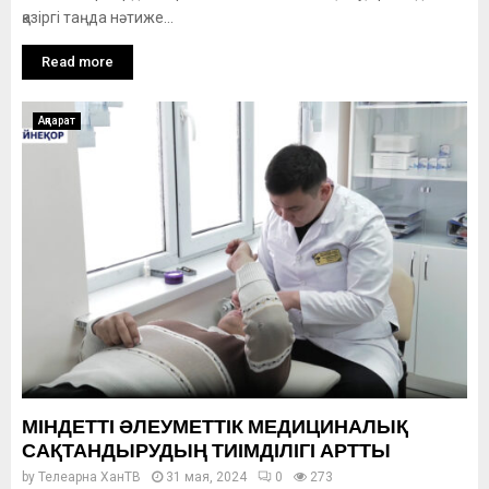
қазіргі таңда нәтиже...
Read more
Ақпарат
МІНДЕТТІ ӘЛЕУМЕТТІК МЕДИЦИНАЛЫҚ
САҚТАНДЫРУДЫҢ ТИІМДІЛІГІ АРТТЫ
by
Телеарна ХанТВ
31 мая, 2024
0
273