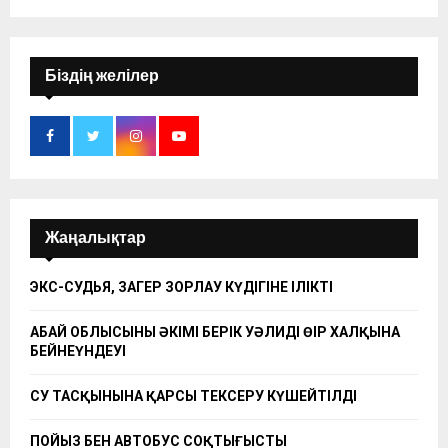
Біздің желілер
Жаңалықтар
ЭКС-СУДЬЯ, ЗАҢГЕР ЗОРЛАУ КҮДІГІНЕ ІЛІКТІ
АБАЙ ОБЛЫСЫНЫҢ ӘКІМІ БЕРІК УӘЛИДІҢ ӨҢІР ХАЛҚЫНА
БЕЙНЕҮНДЕУІ
СУ ТАСҚЫНЫНА ҚАРСЫ ТЕКСЕРУ КҮШЕЙТІЛДІ
ПОЙЫЗ БЕН АВТОБУС СОҚТЫҒЫСТЫ