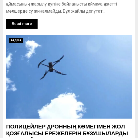
қоймасының жарылу қаупіне байланысты қоймаға қажетті
мөлшерде су жиналмайды. Бұл жайлы депутат...
Read more
Ақпарат
ПОЛИЦЕЙЛЕР ДРОННЫҢ КӨМЕГІМЕН ЖОЛ
ҚОЗҒАЛЫСЫ ЕРЕЖЕЛЕРІН БҰЗУШЫЛАРДЫ