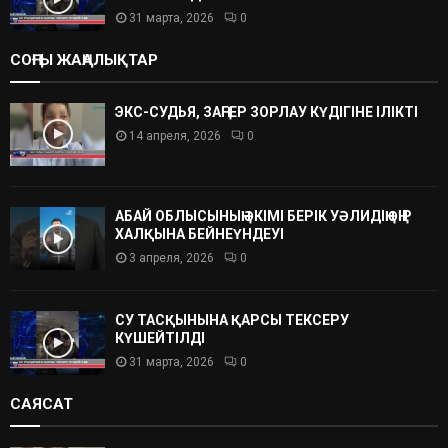
31 марта, 2026
0
СОҢҒЫ ЖАҢАЛЫҚТАР
ЭКС-СУДЬЯ, ЗАҢГЕР ЗОРЛАУ КҮДІГІНЕ ІЛІКТІ
14 апреля, 2026
0
АБАЙ ОБЛЫСЫНЫҢ ӘКІМІ БЕРІК УӘЛИДІҢ ӨҢІР
ХАЛҚЫНА БЕЙНЕҮНДЕУІ
3 апреля, 2026
0
СУ ТАСҚЫНЫНА ҚАРСЫ ТЕКСЕРУ
КҮШЕЙТІЛДІ
31 марта, 2026
0
САЯСАТ