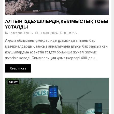
АЛТЫН ІЗДЕУШІЛЕРДІҢ ҚЫЛМЫСТЫҚ ТОБЫ
ҰСТАЛДЫ
by
Телеарна ХанТВ
31 мая, 2024
0
272
Ақмола облысының кендерінде құрамында алтыны бар
материалдардың заңсыз айналымына қатысы бар заңсыз кен
қазушылардың әрекетін тоқтату бойынша жүйелі жұмыс
жүргізіп келеді. Биыл полиция қызметкерлері 400-ден...
Read more
Ақпарат