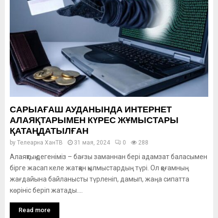
САРЫАҒАШ АУДАНЫНДА ИНТЕРНЕТ
АЛАЯҚТАРЫМЕН КҮРЕС ЖҰМЫСТАРЫ
ҚАТАҢДАТЫЛҒАН
by
Телеарна ХанТВ
31 мая, 2024
0
288
Алаяқтық дегеніміз – бағзы заманнан бері адамзат баласымен
бірге жасап келе жатқан қылмыстардың түрі. Ол қоғамның
жағдайына байланысты түрленіп, дамып, жаңа сипатта
көрініс беріп жатады....
Read more