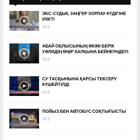
ЭКС-СУДЬЯ, ЗАҢГЕР ЗОРЛАУ КҮДІГІНЕ
ІЛІКТІ
0
АБАЙ ОБЛЫСЫНЫҢ ӘКІМІ БЕРІК
УӘЛИДІҢ ӨҢІР ХАЛҚЫНА БЕЙНЕҮНДЕУІ
0
СУ ТАСҚЫНЫНА ҚАРСЫ ТЕКСЕРУ
КҮШЕЙТІЛДІ
0
ПОЙЫЗ БЕН АВТОБУС СОҚТЫҒЫСТЫ
0