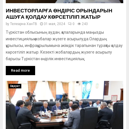
ИНВЕСТОРЛАРҒА ӨНДІРІС ОРЫНДАРЫН
АШУҒА ҚОЛДАУ КӨРСЕТІЛІП ЖАТЫР
by
Телеарна ХанТВ
31 мая, 2024
0
243
Түркістан облысының аудан, қалаларында маңызды
инвестициялық жобалар жүзеге асырылуда.Олардың
құрылысы, инфрақұрылымына әкімдік тарапынан тұрақты қолдау
көрсетіліп жатыр. Кезекті жобалардың жүзеге асырылу
барысы Түркістан өңірлік инвестициялық...
Read more
Ақпарат