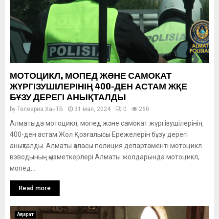
МОТОЦИКЛ, МОПЕД ЖӘНЕ САМОКАТ
ЖҮРГІЗУШІЛЕРІНІҢ 400-ДЕН АСТАМ ЖҚЕ
БҰЗУ ДЕРЕГІ АНЫҚТАЛДЫ
by
Телеарна ХанТВ
31 мая, 2024
0
260
Алматыда мотоцикл, мопед және самокат жүргізушілерінің
400-ден астам Жол Қозғалысы Ережелерін бұзу дерегі
анықталды. Алматы қаласы полиция департаменті мотоцикл
взводының қызметкерлері Алматы жолдарында мотоцикл,
мопед...
Read more
Ақпарат