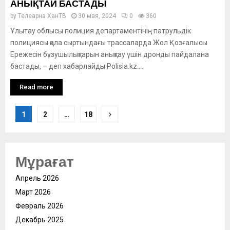
АНЫҚТАЙ БАСТАДЫ
by
Телеарна ХанТВ
30 мая, 2024
0
360
Ұлытау облысы полиция департаментінің патрульдік
полициясы қала сыртындағы трассаларда Жол Қозғалысы
Ережесін бұзушылықтарын анықтау үшін дронды пайдалана
бастады, – деп хабарлайды Polisia.kz....
Read more
Posts
1
2
…
18
pagination
Мұрағат
Апрель 2026
Март 2026
Февраль 2026
Декабрь 2025