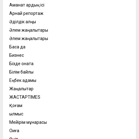
Аманат ардың ісі
Арнай репортаж
Әділдік алңы
Әлем жаңалықтары
Әлем жаңалықтары
Басқа да
Бизнес
Бізде қонақта
Білім байлық
Еңбек адамы
Жаңалықтар
ЖАСТАРTIMES
Қоғам
қылмыс
Мейірім мұнарасы
Оқиға