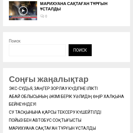
МАРИХУАНА САҚТАҒАН ТҰРҒЫН
ҰСТАЛДЫ
0
Поиск
ПОИСК
Соңғы жаңалықтар
ЭКС-СУДЬЯ, ЗАҢГЕР ЗОРЛАУ КҮДІГІНЕ ІЛІКТІ
АБАЙ ОБЛЫСЫНЫҢ ӘКІМІ БЕРІК УӘЛИДІҢ ӨҢІР ХАЛҚЫНА
БЕЙНЕҮНДЕУІ
СУ ТАСҚЫНЫНА ҚАРСЫ ТЕКСЕРУ КҮШЕЙТІЛДІ
ПОЙЫЗ БЕН АВТОБУС СОҚТЫҒЫСТЫ
МАРИХУАНА САҚТАҒАН ТҰРҒЫН ҰСТАЛДЫ