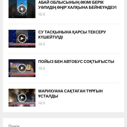
АБАЙ ОБЛЫСЫНЫҢ ӘКІМІ БЕРІК
УӘЛИДІҢ ӨҢІР ХАЛҚЫНА БЕЙНЕҮНДЕУІ
0
СУ ТАСҚЫНЫНА ҚАРСЫ ТЕКСЕРУ
КҮШЕЙТІЛДІ
0
ПОЙЫЗ БЕН АВТОБУС СОҚТЫҒЫСТЫ
0
МАРИХУАНА САҚТАҒАН ТҰРҒЫН
ҰСТАЛДЫ
0
Поиск