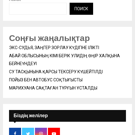
ПОИСК
Соңғы жаңалықтар
ЭКС-СУДЬЯ, ЗАҢГЕР ЗОРЛАУ КҮДІГІНЕ ІЛІКТІ
АБАЙ ОБЛЫСЫНЫҢ ӘКІМІ БЕРІК УӘЛИДІҢ ӨҢІР ХАЛҚЫНА
БЕЙНЕҮНДЕУІ
СУ ТАСҚЫНЫНА ҚАРСЫ ТЕКСЕРУ КҮШЕЙТІЛДІ
ПОЙЫЗ БЕН АВТОБУС СОҚТЫҒЫСТЫ
МАРИХУАНА САҚТАҒАН ТҰРҒЫН ҰСТАЛДЫ
Біздің желілер