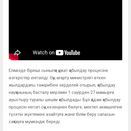
Елімізде бірінші сыныпқа құжат қабылдау процесіне
өзгерістер енгізілді. Оқу-ағарту министрлігі өткен
жылдардағы тәжірибені зерделей отырып, қабылдау
науқанының басталу мерзімін 1 сәуірден 27 мамырға
ауыстыру туралы шешім қабылдады. Бұл қадам қабылдау
процесін негізгі оқу кезеңінен бөлуге, мектеп әкімшілігіне
түсетін жүктемені азайтуға және білім беру сапасын
сақтауға мүмкіндік береді.