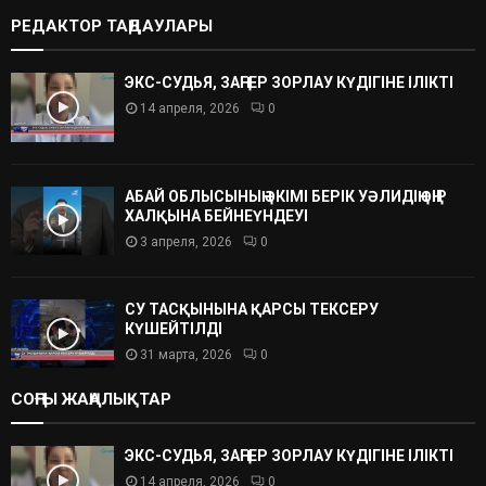
РЕДАКТОР ТАҢДАУЛАРЫ
ЭКС-СУДЬЯ, ЗАҢГЕР ЗОРЛАУ КҮДІГІНЕ ІЛІКТІ
14 апреля, 2026
0
АБАЙ ОБЛЫСЫНЫҢ ӘКІМІ БЕРІК УӘЛИДІҢ ӨҢІР
ХАЛҚЫНА БЕЙНЕҮНДЕУІ
3 апреля, 2026
0
СУ ТАСҚЫНЫНА ҚАРСЫ ТЕКСЕРУ
КҮШЕЙТІЛДІ
31 марта, 2026
0
СОҢҒЫ ЖАҢАЛЫҚТАР
ЭКС-СУДЬЯ, ЗАҢГЕР ЗОРЛАУ КҮДІГІНЕ ІЛІКТІ
14 апреля, 2026
0