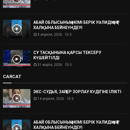
АБАЙ ОБЛЫСЫНЫҢ ӘКІМІ БЕРІК УӘЛИДІҢ ӨҢІР
ХАЛҚЫНА БЕЙНЕҮНДЕУІ
3 апреля, 2026
0
СУ ТАСҚЫНЫНА ҚАРСЫ ТЕКСЕРУ
КҮШЕЙТІЛДІ
31 марта, 2026
0
САЯСАТ
ЭКС-СУДЬЯ, ЗАҢГЕР ЗОРЛАУ КҮДІГІНЕ ІЛІКТІ
14 апреля, 2026
0
АБАЙ ОБЛЫСЫНЫҢ ӘКІМІ БЕРІК УӘЛИДІҢ ӨҢІР
ХАЛҚЫНА БЕЙНЕҮНДЕУІ