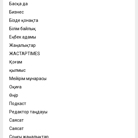
Басқа да
Бизнес
Бізде қонақта
Білім байлық
Еңбек адамы
Жаңалықтар
ЖАСТАРTIMES
Қоғам
қылмыс
Мейірім мұнарасы
Оқиға
Өңір
Подкаст
Редактор таңдауы
Саясат
Саясат
Соңғы жаңалықтар