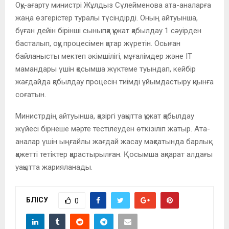
Оқу-ағарту министрі Жұлдыз Сүлейменова ата-аналарға
жаңа өзгерістер туралы түсіндірді. Оның айтуынша,
бұған дейін бірінші сыныпқа құжат қабылдау 1 сәуірден
басталып, оқу процесімен қатар жүретін. Осыған
байланысты мектеп әкімшілігі, мұғалімдер және ІТ
мамандары үшін қосымша жүктеме туындап, кейбір
жағдайда қабылдау процесін тиімді ұйымдастыру қиынға
соғатын.
Министрдің айтуынша, қазіргі уақытта құжат қабылдау
жүйесі бірнеше мәрте тестілеуден өткізіліп жатыр. Ата-
аналар үшін ыңғайлы жағдай жасау мақсатында барлық
қажетті тетіктер қарастырылған. Қосымша ақпарат алдағы
уақытта жарияланады.
БӨЛІСУ
0