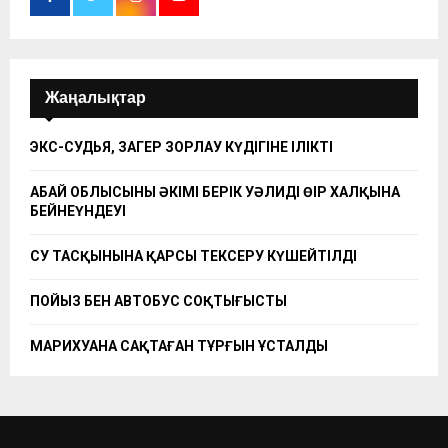
Жаңалықтар
ЭКС-СУДЬЯ, ЗАҢГЕР ЗОРЛАУ КҮДІГІНЕ ІЛІКТІ
АБАЙ ОБЛЫСЫНЫҢ ӘКІМІ БЕРІК УӘЛИДІҢ ӨҢІР ХАЛҚЫНА
БЕЙНЕҮНДЕУІ
СУ ТАСҚЫНЫНА ҚАРСЫ ТЕКСЕРУ КҮШЕЙТІЛДІ
ПОЙЫЗ БЕН АВТОБУС СОҚТЫҒЫСТЫ
МАРИХУАНА САҚТАҒАН ТҰРҒЫН ҰСТАЛДЫ