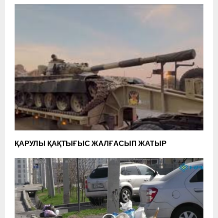
ҚАРУЛЫ ҚАҚТЫҒЫС ЖАЛҒАСЫП ЖАТЫР