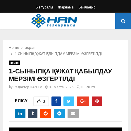
Біз туралы
Жарнама
Байланыс
PRIMARY
MENU
Home
aspan
1-СЫНЫПҚА ҚҰЖАТ ҚАБЫЛДАУ МЕРЗІМІ ӨЗГЕРТІЛДІ
aspan
1-СЫНЫПҚА ҚҰЖАТ ҚАБЫЛДАУ
МЕРЗІМІ ӨЗГЕРТІЛДІ
by
Редактор HAN TV
31 марта, 2026
0
291
БӨЛІСУ
0