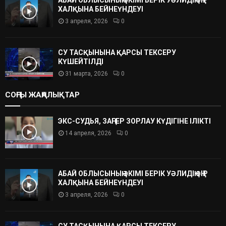
ХАЛҚЫНА БЕЙНЕҮНДЕУІ
3 апреля, 2026
0
СУ ТАСҚЫНЫНА ҚАРСЫ ТЕКСЕРУ
КҮШЕЙТІЛДІ
31 марта, 2026
0
СОҢҒЫ ЖАҢАЛЫҚТАР
ЭКС-СУДЬЯ, ЗАҢГЕР ЗОРЛАУ КҮДІГІНЕ ІЛІКТІ
14 апреля, 2026
0
АБАЙ ОБЛЫСЫНЫҢ ӘКІМІ БЕРІК УӘЛИДІҢ ӨҢІР
ХАЛҚЫНА БЕЙНЕҮНДЕУІ
3 апреля, 2026
0