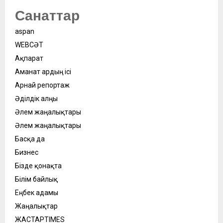
Санаттар
aspan
WEBСӘТ
Ақпарат
Аманат ардың ісі
Арнай репортаж
Әділдік алңы
Әлем жаңалықтары
Әлем жаңалықтары
Басқа да
Бизнес
Бізде қонақта
Білім байлық
Еңбек адамы
Жаңалықтар
ЖАСТАРTIMES