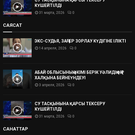
СУ ТАСҚЫНЫНА ҚАРСЫ ТЕКСЕРУ
КҮШЕЙТІЛДІ
31 марта, 2026
0
САЯСАТ
ЭКС-СУДЬЯ, ЗАҢГЕР ЗОРЛАУ КҮДІГІНЕ ІЛІКТІ
14 апреля, 2026
0
АБАЙ ОБЛЫСЫНЫҢ ӘКІМІ БЕРІК УӘЛИДІҢ ӨҢІР
ХАЛҚЫНА БЕЙНЕҮНДЕУІ
3 апреля, 2026
0
СУ ТАСҚЫНЫНА ҚАРСЫ ТЕКСЕРУ
КҮШЕЙТІЛДІ
31 марта, 2026
0
САНАТТАР