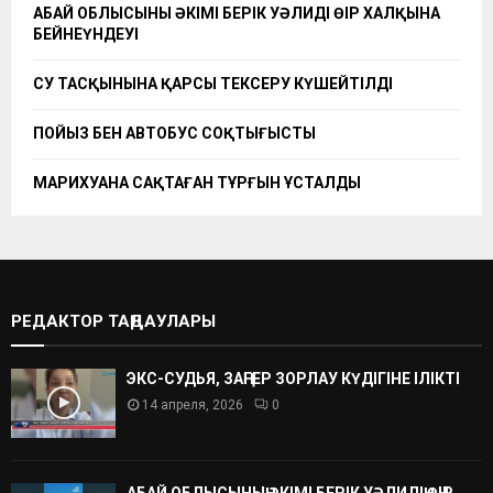
АБАЙ ОБЛЫСЫНЫҢ ӘКІМІ БЕРІК УӘЛИДІҢ ӨҢІР ХАЛҚЫНА
БЕЙНЕҮНДЕУІ
СУ ТАСҚЫНЫНА ҚАРСЫ ТЕКСЕРУ КҮШЕЙТІЛДІ
ПОЙЫЗ БЕН АВТОБУС СОҚТЫҒЫСТЫ
МАРИХУАНА САҚТАҒАН ТҰРҒЫН ҰСТАЛДЫ
РЕДАКТОР ТАҢДАУЛАРЫ
ЭКС-СУДЬЯ, ЗАҢГЕР ЗОРЛАУ КҮДІГІНЕ ІЛІКТІ
14 апреля, 2026
0
АБАЙ ОБЛЫСЫНЫҢ ӘКІМІ БЕРІК УӘЛИДІҢ ӨҢІР