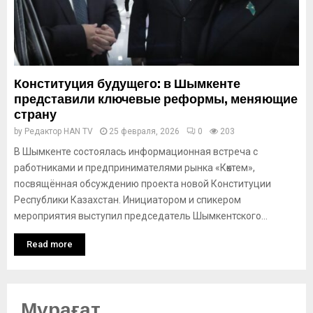
Конституция будущего: в Шымкенте
представили ключевые реформы, меняющие
страну
by
Редактор HAN TV
25 февраля, 2026
0
203
В Шымкенте состоялась информационная встреча с
работниками и предпринимателями рынка «Көктем»,
посвящённая обсуждению проекта новой Конституции
Республики Казахстан. Инициатором и спикером
мероприятия выступил председатель Шымкентского...
Read more
Мұрағат