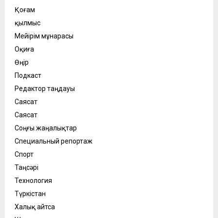
Қоғам
қылмыс
Мейірім мұнарасы
Оқиға
Өңір
Подкаст
Редактор таңдауы
Саясат
Саясат
Соңғы жаңалықтар
Специальный репортаж
Спорт
Таңсәрі
Технология
Түркістан
Халық айтса