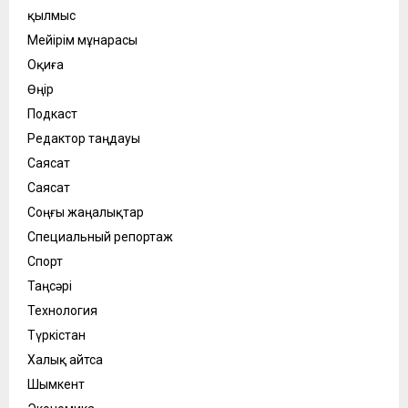
қылмыс
Мейірім мұнарасы
Оқиға
Өңір
Подкаст
Редактор таңдауы
Саясат
Саясат
Соңғы жаңалықтар
Специальный репортаж
Спорт
Таңсәрі
Технология
Түркістан
Халық айтса
Шымкент