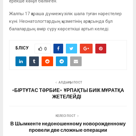
ерекше көңіл бөлінген.
Жалпы 17 қараша дүниежүзілік шала туған нәрестелер
күні. Неонатологтардың қызметінің арқасында бұл
балалардың өмір сүру көрсеткіші артып келеді.
БӨЛІСУ
0
АЛДЫҢҒЫ ПОСТ
«БІРТҰТАС ТӘРБИЕ» ҰРПАҚТЫ БИІК МҰРАТҚА
ЖЕТЕЛЕЙДІ
КЕЛЕСІ ПОСТ
В Шымкенте недоношенному новорожденному
провели две сложные операции