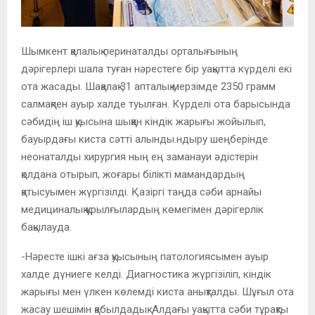
Шымкент қалалық перинаталды орталығының
дәрігерлері шала туған нәрестеге бір уақытта күрделі екі
ота жасады. Шақалақ 31 апталық мерзімде 2350 грамм
салмақпен ауыр халде туылған. Күрделі ота барысында
сәбидің іш қуысына шыққан кіндік жарығы жойылып,
бауырдағы киста сәтті алынды.ндыру шеңберінде
неонаталды хирургия ның ең заманауи әдістерін
қолдана отырып, жоғары білікті мамандардың
қатысуымен жүргізілді. Қазіргі таңда сәби арнайы
медициналық құрылғылардың көмегімен дәрігерлік
бақылауда.
-Нәресте ішкі ағза қуысының патологиясымен ауыр
халде дүниеге келді. Диагностика жүргізіліп, кіндік
жарығы мен үлкен көлемді киста анықталды. Шұғыл ота
жасау шешімін қабылдадық. Алдағы уақытта сәби тұрақты