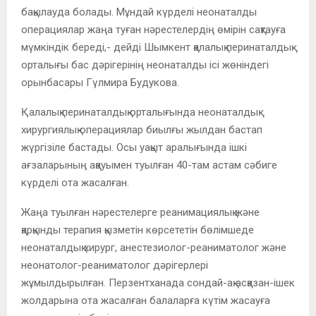
бақылауда болады. Мұндай күрделі неонаталды
операциялар жаңа туған нәрестелердің өмірін сақтауға
мүмкіндік береді,- дейді Шымкент қалалық перинаталдық
орталығы бас дәрігерінің неонаталды ісі жөніндегі
орынбасары Гүлмира Будукова.
Қалалық перинаталдық орталығында неонаталдық
хирургиялық операциялар биылғы жылдан бастап
жүргізіле бастады. Осы уақыт аралығында ішкі
ағзаларының ақауымен туылған 40-там астам сәбиге
күрделі ота жасалған.
Жаңа туылған нәрестелерге реанимациялық және
қарқынды терапия қызметін көрсететін бөлімшеде
неонаталдық хирург, анестезиолог-реаниматолог және
неонатолог-реаниматолог дәрігерлері
жұмылдырылған. Перзентханада сондай-ақ асқазан-ішек
жолдарына ота жасалған балаларға күтім жасауға