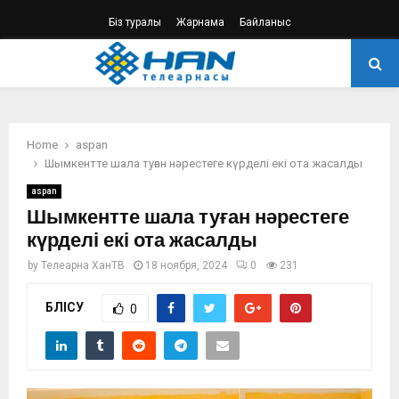
Біз туралы
Жарнама
Байланыс
PRIMARY
MENU
Home
aspan
Шымкентте шала туған нәрестеге күрделі екі ота жасалды
aspan
Шымкентте шала туған нәрестеге
күрделі екі ота жасалды
by
Телеарна ХанТВ
18 ноября, 2024
0
231
БӨЛІСУ
0