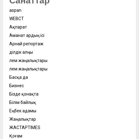
Санаттар
aspan
WEBСӘТ
Ақпарат
Аманат ардың ісі
Арнай репортаж
Әділдік алңы
Әлем жаңалықтары
Әлем жаңалықтары
Басқа да
Бизнес
Бізде қонақта
Білім байлық
Еңбек адамы
Жаңалықтар
ЖАСТАРTIMES
Қоғам