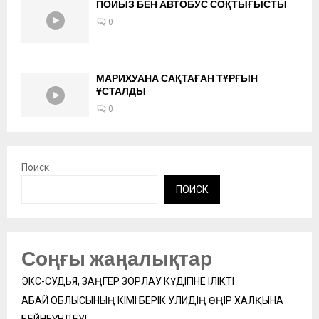
ПОЙЫЗ БЕН АВТОБУС СОҚТЫҒЫСТЫ
0
МАРИХУАНА САҚТАҒАН ТҰРҒЫН
ҰСТАЛДЫ
0
Поиск
ПОИСК
Соңғы жаңалықтар
ЭКС-СУДЬЯ, ЗАҢГЕР ЗОРЛАУ КҮДІГІНЕ ІЛІКТІ
АБАЙ ОБЛЫСЫНЫҢ ӘКІМІ БЕРІК УӘЛИДІҢ ӨҢІР ХАЛҚЫНА