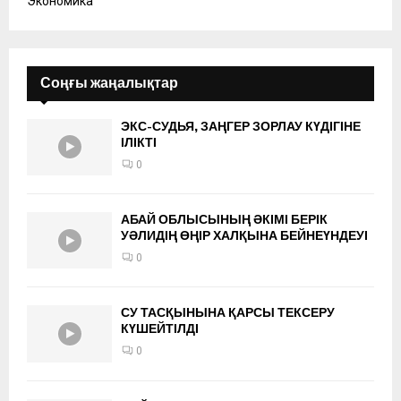
Экономика
Соңғы жаңалықтар
ЭКС-СУДЬЯ, ЗАҢГЕР ЗОРЛАУ КҮДІГІНЕ
ІЛІКТІ
0
АБАЙ ОБЛЫСЫНЫҢ ӘКІМІ БЕРІК
УӘЛИДІҢ ӨҢІР ХАЛҚЫНА БЕЙНЕҮНДЕУІ
0
СУ ТАСҚЫНЫНА ҚАРСЫ ТЕКСЕРУ
КҮШЕЙТІЛДІ
0