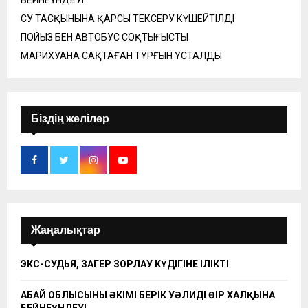
БЕЙНЕҮНДЕУІ
СУ ТАСҚЫНЫНА ҚАРСЫ ТЕКСЕРУ КҮШЕЙТІЛДІ
ПОЙЫЗ БЕН АВТОБУС СОҚТЫҒЫСТЫ
МАРИХУАНА САҚТАҒАН ТҰРҒЫН ҰСТАЛДЫ
Біздің желілер
Жаңалықтар
ЭКС-СУДЬЯ, ЗАҢГЕР ЗОРЛАУ КҮДІГІНЕ ІЛІКТІ
АБАЙ ОБЛЫСЫНЫҢ ӘКІМІ БЕРІК УӘЛИДІҢ ӨҢІР ХАЛҚЫНА