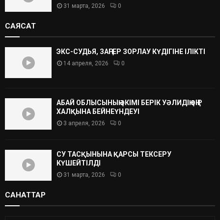
31 марта, 2026
0
САЯСАТ
ЭКС-СУДЬЯ, ЗАҢГЕР ЗОРЛАУ КҮДІГІНЕ ІЛІКТІ
14 апреля, 2026
0
АБАЙ ОБЛЫСЫНЫҢ ӘКІМІ БЕРІК УӘЛИДІҢ ӨҢІР
ХАЛҚЫНА БЕЙНЕҮНДЕУІ
3 апреля, 2026
0
СУ ТАСҚЫНЫНА ҚАРСЫ ТЕКСЕРУ
КҮШЕЙТІЛДІ
31 марта, 2026
0
САНАТТАР