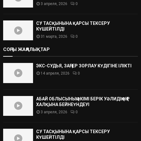
3 апреля, 2026
0
СУ ТАСҚЫНЫНА ҚАРСЫ ТЕКСЕРУ
КҮШЕЙТІЛДІ
31 марта, 2026
0
СОҢҒЫ ЖАҢАЛЫҚТАР
ЭКС-СУДЬЯ, ЗАҢГЕР ЗОРЛАУ КҮДІГІНЕ ІЛІКТІ
14 апреля, 2026
0
АБАЙ ОБЛЫСЫНЫҢ ӘКІМІ БЕРІК УӘЛИДІҢ ӨҢІР
ХАЛҚЫНА БЕЙНЕҮНДЕУІ
3 апреля, 2026
0
СУ ТАСҚЫНЫНА ҚАРСЫ ТЕКСЕРУ
КҮШЕЙТІЛДІ