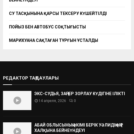
БЕЙНЕҮНДЕУІ
СУ ТАСҚЫНЫНА ҚАРСЫ ТЕКСЕРУ КҮШЕЙТІЛДІ
ПОЙЫЗ БЕН АВТОБУС СОҚТЫҒЫСТЫ
МАРИХУАНА САҚТАҒАН ТҰРҒЫН ҰСТАЛДЫ
РЕДАКТОР ТАҢДАУЛАРЫ
ЭКС-СУДЬЯ, ЗАҢГЕР ЗОРЛАУ КҮДІГІНЕ ІЛІКТІ
14 апреля, 2026
0
АБАЙ ОБЛЫСЫНЫҢ ӘКІМІ БЕРІК УӘЛИДІҢ ӨҢІР
ХАЛҚЫНА БЕЙНЕҮНДЕУІ