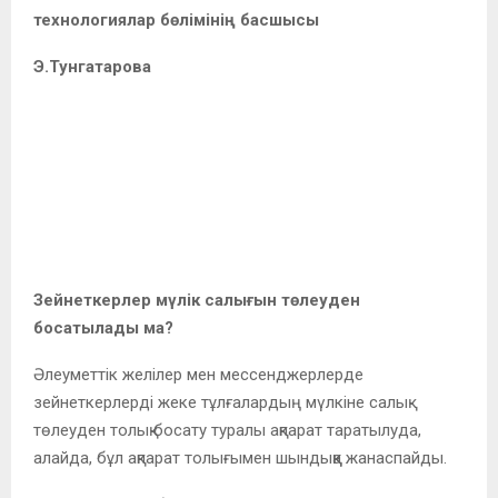
технологиялар бөлімінің басшысы
Э.Тунгатарова
Зейнеткерлер мүлік салығын төлеуден
босатылады ма?
Әлеуметтік желілер мен мессенджерлерде
зейнеткерлерді жеке тұлғалардың мүлкіне салық
төлеуден толық босату туралы ақпарат таратылуда,
алайда, бұл ақпарат толығымен шындыққа жанаспайды.