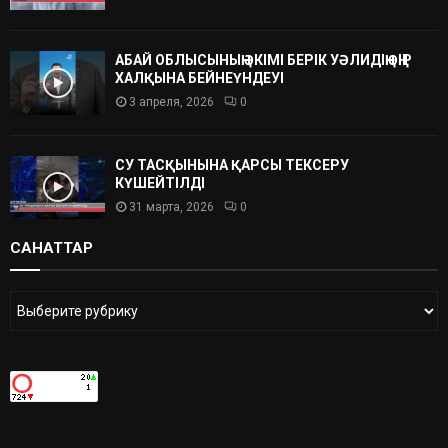
АБАЙ ОБЛЫСЫНЫҢ ӘКІМІ БЕРІК УӘЛИДІҢ ӨҢІР
ХАЛҚЫНА БЕЙНЕҮНДЕУІ
3 апреля, 2026
0
СУ ТАСҚЫНЫНА ҚАРСЫ ТЕКСЕРУ
КҮШЕЙТІЛДІ
31 марта, 2026
0
САНАТТАР