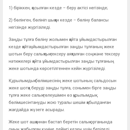
1) біріккен, қосылған кезде – беру актісі негізінде;
2) бөлінген, бөлініп шыққан кезде – бөліну балансы
негізінде жүргізіледі.
Заңды тұлға бөліну жолымен қайта ұйымдастырылған
кезде қайтаұйымдастырылған заңды тұлғаның жеке
шотын беру салықтық тексеру аяқталған соңжәне тексеру
нәтижелері қайта ұйымдастырылған заңды тұлғаның
жеке шотында көрсетілгеннен кейін жүргізіледі.
Құрылымдық бөлімшесінің жеке шотының сальдосын
жеке шотқа беруді заңды тұлға, сонымен бірге заңды
тұлға жеке салық төлеушімен өз құрылымдық
бөлімшесінтануды жою туралы шешім қабылданған
жағдайда жүзеге асырады.
Жеке шот ашқаннан бастап беретін салық органында
оның жабылған күніне дейінгі кезең үшін беріледі.