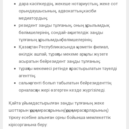
дара кәсіпкердің, жекеше нотариустың, жеке сот
орындаушысының, адвокаттың,кәсіби
медиатордың;
резидент заңды тұлғаның, оның құрылымдық
бөлімшелерінің, сондай-ақ шетелдік заңды
тұлғаның құрылымдық бөлімшелерінің;
Қазақстан Республикасында қызметін филиал,
өкілдік ашпай, тұрақты мекеме арқылы жүзеге
асыратын бейрезидент заңды тұлғаның;
тұрақты мекемесі ретінде қарастырылатын тәуелді
агенттің;
салық агенті болып табылатын бейрезиденттің
орналасқан жері өзгерген кезде жүргізіледі.
Қайта ұйымдастырылған заңды тұлғаның жеке
шоттарын құқық мирасқорының(құқық мирасқорларының)
тіркеу есебіне алынған орны бойынша мемлекеттік
кірісорганына беру: