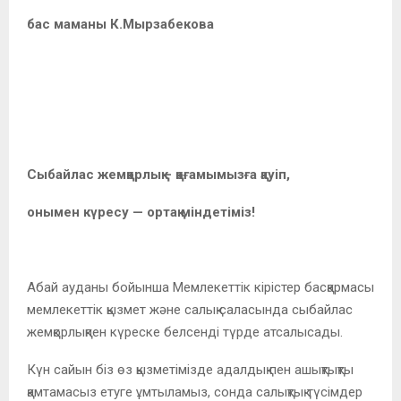
бас маманы К.Мырзабекова
Сыбайлас жемқорлық— қоғамымызға қауіп,
онымен күресу — ортақ міндетіміз!
Абай ауданы бойынша Мемлекеттік кірістер басқармасы
мемлекеттік қызмет және салық саласында сыбайлас
жемқорлықпен күреске белсенді түрде атсалысады.
Күн сайын біз өз қызметімізде адалдық пен ашықтықты
қамтамасыз етуге ұмтыламыз, сонда салықтық түсімдер