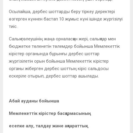
Осылайша, дербес шоттарды беру тіркеу деректері
өзгерген күннен бастап 10 жұмыс күні ішінде жүргізілуі
тиіс.
Салық төлеушінің жаңа орналасқан жері, салықтар мен
бюджетке төленетін төлемдер бойынша Мемлекеттік
кірістер органында бұрынғы дербес шоттар
жүргізілетін орын бойынша Мемлекеттік кірістер
органы жіберген дербес шоттың кіріс сальдосы
ескеріле отырып, дербес шоттар ашылады.
Абай ауданы бойынша
Мемлекеттік кірістер басқармасының
есепке алу, талдау және ақпараттық