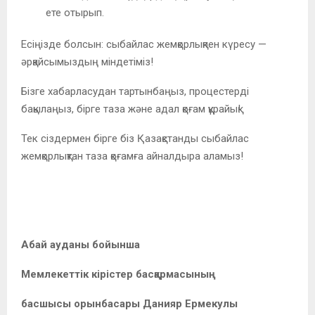
ете отырып.
Есіңізде болсын: сыбайлас жемқорлықпен күресу —
әрқайсымыздың міндетіміз!
Бізге хабарласудан тартынбаңыз, процестерді
бақылаңыз, бірге таза және адал қоғам құрайық!
Тек сіздермен бірге біз Қазақстанды сыбайлас
жемқорлықтан таза қоғамға айналдыра аламыз!
Абай ауданы бойынша
Мемлекеттік кірістер басқармасының
басшысы орынбасары Данияр Ермекулы