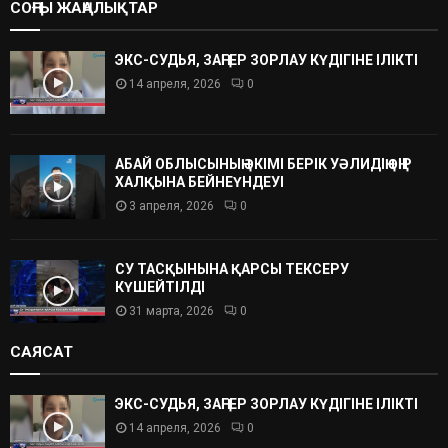
СОҢҒЫ ЖАҢАЛЫҚТАР
ЭКС-СУДЬЯ, ЗАҢГЕР ЗОРЛАУ КҮДІГІНЕ ІЛІКТІ
14 апреля, 2026
0
АБАЙ ОБЛЫСЫНЫҢ ӘКІМІ БЕРІК УӘЛИДІҢ ӨҢІР
ХАЛҚЫНА БЕЙНЕҮНДЕУІ
3 апреля, 2026
0
СУ ТАСҚЫНЫНА ҚАРСЫ ТЕКСЕРУ
КҮШЕЙТІЛДІ
31 марта, 2026
0
САЯСАТ
ЭКС-СУДЬЯ, ЗАҢГЕР ЗОРЛАУ КҮДІГІНЕ ІЛІКТІ
14 апреля, 2026
0