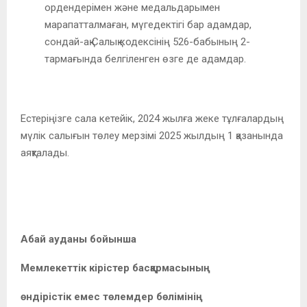
ордендерімен және медальдарымен
марапатталмаған, мүгедектігі бар адамдар,
сондай-ақ Салық кодексінің 526-бабының 2-
тармағында белгіленген өзге де адамдар.
Естеріңізге сала кетейік, 2024 жылға жеке тұлғалардың
мүлік салығын төлеу мерзімі 2025 жылдың 1 қазанында
аяқталады.
Абай ауданы бойынша
Мемлекеттік кірістер басқармасының
өндірістік емес төлемдер бөлімінің