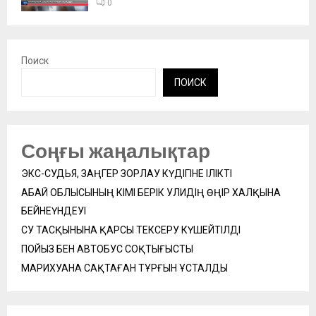
0
Поиск
ПОИСК
Соңғы жаңалықтар
ЭКС-СУДЬЯ, ЗАҢГЕР ЗОРЛАУ КҮДІГІНЕ ІЛІКТІ
АБАЙ ОБЛЫСЫНЫҢ ӘКІМІ БЕРІК УӘЛИДІҢ ӨҢІР ХАЛҚЫНА
БЕЙНЕҮНДЕУІ
СУ ТАСҚЫНЫНА ҚАРСЫ ТЕКСЕРУ КҮШЕЙТІЛДІ
ПОЙЫЗ БЕН АВТОБУС СОҚТЫҒЫСТЫ
МАРИХУАНА САҚТАҒАН ТҰРҒЫН ҰСТАЛДЫ