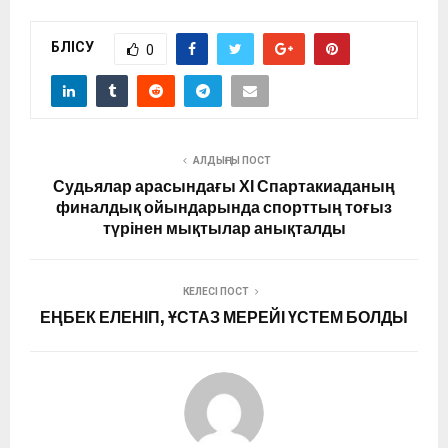
БӨЛІСУ
0
АЛДЫҢҒЫ ПОСТ
Судьялар арасындағы ХІ Спартакиаданың
финалдық ойындарында спорттың тоғыз
түрінен мықтылар анықталды
КЕЛЕСІ ПОСТ
ЕҢБЕК ЕЛЕНІП, ҰСТАЗ МЕРЕЙІ ҮСТЕМ БОЛДЫ