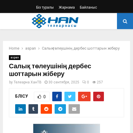
Біз туралы
Жарнама
Байланыс
PRIMARY
MENU
Home
aspan
Салық төлеушінің дербес шоттарын жіберу
aspan
Салық төлеушінің дербес
шоттарын жіберу
by
Телеарна ХанТВ
30 сентября, 2025
0
257
БӨЛІСУ
0