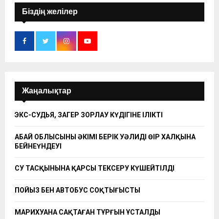
Біздің желілер
Жаңалықтар
ЭКС-СУДЬЯ, ЗАҢГЕР ЗОРЛАУ КҮДІГІНЕ ІЛІКТІ
АБАЙ ОБЛЫСЫНЫҢ ӘКІМІ БЕРІК УӘЛИДІҢ ӨҢІР ХАЛҚЫНА
БЕЙНЕҮНДЕУІ
СУ ТАСҚЫНЫНА ҚАРСЫ ТЕКСЕРУ КҮШЕЙТІЛДІ
ПОЙЫЗ БЕН АВТОБУС СОҚТЫҒЫСТЫ
МАРИХУАНА САҚТАҒАН ТҰРҒЫН ҰСТАЛДЫ