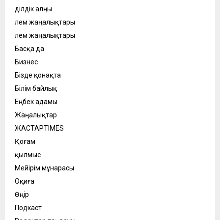
Әділдік алңы
Әлем жаңалықтары
Әлем жаңалықтары
Басқа да
Бизнес
Бізде қонақта
Білім байлық
Еңбек адамы
Жаңалықтар
ЖАСТАРTIMES
Қоғам
қылмыс
Мейірім мұнарасы
Оқиға
Өңір
Подкаст