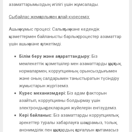
азаматтарымыздың игілігі үшін жұмсалады.
Сыбайлас жемқорлықпен қалай күресеміз:
Ашық жұмыс процесі: Салықтық және кедендік
қызметтермен байланысты барлық процестер азаматтар
үшін ашық және қолжетімді.
Білім беру және ақпараттандыру:
Біз
мемлекеттік қызметшілер мен азаматтарды құқықтық
нормалармен, коррупцияның орынсыздығымен
және оның салдарымен таныстыратын түсіндіру
жұмыстарын жүргіземіз.
Күрес механизмдері:
Біз адам факторын
азайтып, коррупцияны болдырмау үшін
электрондық декларация жүйелерін енгізудеміз.
Кері байланыс:
Біз азаматтарды коррупциялық
әрекеттер туралы хабарлауға шақырамыз, толық
анонимділік пен құқықтардың қорғалуын қамтамасыз