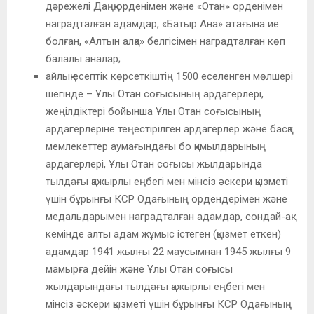
дәрежелі Даңқ орденімен және «Отан» орденімен
наградталған адамдар, «Батыр Ана» атағына ие
болған, «Алтын алқа» белгісімен наградталған көп
балалы аналар;
айлық есептік көрсеткіштің 1500 еселенген мөлшері
шегінде – Ұлы Отан соғысының ардагерлері,
жеңілдіктері бойынша Ұлы Отан соғысының
ардагерлеріне теңестірілген ардагерлер және басқа
мемлекеттер аумағындағы бо қимылдарының
ардагерлері, Ұлы Отан соғысы жылдарында
тылдағы қажырлы еңбегі мен мінсіз әскери қызметі
үшін бұрынғы КСР Одағының ордендерімен және
медальдарымен наградталған адамдар, сондай-ақ
кемінде алты адам жұмыс істеген (қызмет еткен)
адамдар 1941 жылғы 22 маусымнан 1945 жылғы 9
мамырға дейін және Ұлы Отан соғысы
жылдарындағы тылдағы қажырлы еңбегі мен
мінсіз әскери қызметі үшін бұрынғы КСР Одағының