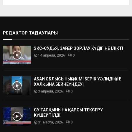
РЕДАКТОР ТАҢДАУЛАРЫ
ЭКС-СУДЬЯ, ЗАҢГЕР ЗОРЛАУ КҮДІГІНЕ ІЛІКТІ
14 апреля, 2026
0
АБАЙ ОБЛЫСЫНЫҢ ӘКІМІ БЕРІК УӘЛИДІҢ ӨҢІР
ХАЛҚЫНА БЕЙНЕҮНДЕУІ
3 апреля, 2026
0
СУ ТАСҚЫНЫНА ҚАРСЫ ТЕКСЕРУ
КҮШЕЙТІЛДІ
31 марта, 2026
0