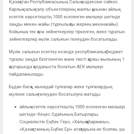
Қазақстан Республикасының Салық кодексіне сәйкес
барлық салық салу объектілерінің жалпы құнынан айлық
есептік көрсеткіштің 1000 еселенген мөлшері шегінде
заңды мекен-жайы (тұрғылықты жерінің мекенжайы)
бойынша тек қана зейнеткерлер тіркелген, жеке тұратын
зейнеткерлер мүлік салығын төлеуден босатылады.
Мүлік салығын есептеу кезінде республикалық бюджет
туралы заңда белгіленген және тиісті қаржы жылының 1
қаңтарында қолданыста болатын АЕК мөлшері
пайдаланылады.
Бұдан басқа, мынадай тұлғалар жеке тұлғалардың
мүлкіне салық төлеуден босатылуға жатады:
айлық есептік көрсеткіштің 1000 еселенген мөлшері
шегінде-Кеңес Одағының Батырлары,
Социалистік Еңбек Геро, «Халық қаһарманы»,
«Қазақстанның Еңбек Epi» атақтарына ие болған, үш