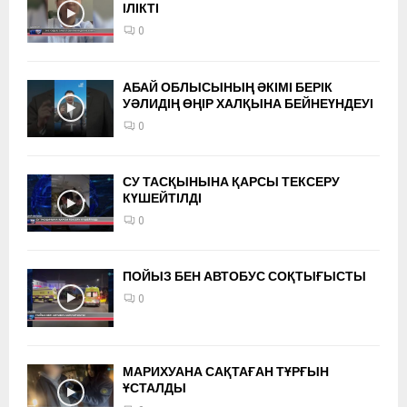
ІЛІКТІ
0
АБАЙ ОБЛЫСЫНЫҢ ӘКІМІ БЕРІК
УӘЛИДІҢ ӨҢІР ХАЛҚЫНА БЕЙНЕҮНДЕУІ
0
СУ ТАСҚЫНЫНА ҚАРСЫ ТЕКСЕРУ
КҮШЕЙТІЛДІ
0
ПОЙЫЗ БЕН АВТОБУС СОҚТЫҒЫСТЫ
0
МАРИХУАНА САҚТАҒАН ТҰРҒЫН
ҰСТАЛДЫ