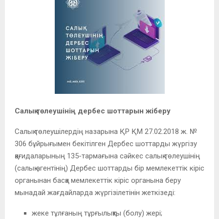
Салық төлеушінің дербес шоттарын жіберу
Салық төлеушілердің назарына ҚР ҚМ 27.02.2018 ж. №
306 бұйрығымен бекітілген Дербес шоттарды жүргізу
қағидаларының 135-тармағына сәйкес салық төлеушінің
(салық агентінің) Дербес шоттарды бір мемлекеттік кіріс
органынан басқа мемлекеттік кіріс органына беру
мынадай жағдайларда жүргізілетінін жеткізеді:
жеке тұлғаның тұрғылықты (болу) жері;