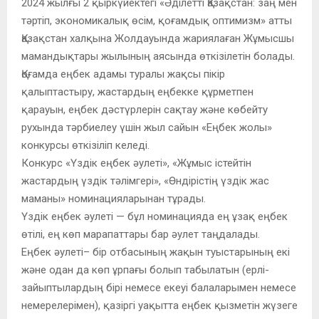
2024 жылғы 2 қыркүйектегі «Әділетті Қазақстан: заң мен
тәртіп, экономикалық өсім, қоғамдық оптимизм» атты
Қазақстан халқына Жолдауында жариялаған Жұмысшы
мамандықтары жылының аясында өткізілетін болады.
Қоғамда еңбек адамы туралы жақсы пікір
қалыптастыру, жастардың еңбекке құрметпен
қарауын, еңбек дәстүрлерін сақтау және көбейту
рухында тәрбиелеу үшін жыл сайын «Еңбек жолы»
конкурсы өткізіліп келеді.
Конкурс «Үздiк еңбек әулетi», «Жұмыс істейтін
жастардың үздік тәлімгері», «Өндірістің үздік жас
маманы» номинацияларынан тұрады.
Үздік еңбек әулеті — бұл номинацияда ең ұзақ еңбек
өтілі, ең көп марапаттары бар әулет таңдалады.
Еңбек әулеті– бір отбасының жақын туыстарының екі
және одан да көп ұрпағы болып табылатын (ерлі-
зайыптылардың бірі немесе екеуі балаларымен немесе
немерелерімен), қазіргі уақытта еңбек қызметін жүзеге