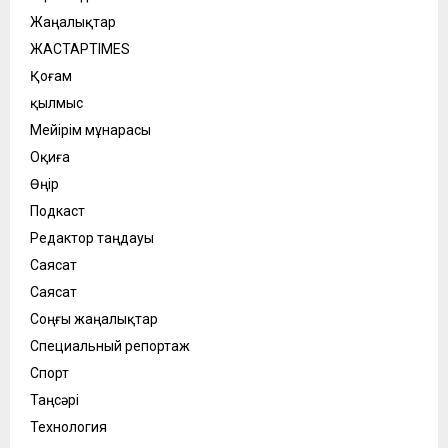
Жаңалықтар
ЖАСТАРTIMES
Қоғам
қылмыс
Мейірім мұнарасы
Оқиға
Өңір
Подкаст
Редактор таңдауы
Саясат
Саясат
Соңғы жаңалықтар
Специальный репортаж
Спорт
Таңсәрі
Технология