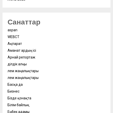
Санаттар
aspan
WEBСӘТ
Ақпарат
Аманат ардың ісі
Арнай репортаж
Әділдік алңы
Әлем жаңалықтары
Әлем жаңалықтары
Басқа да
Бизнес
Бізде қонақта
Білім байлық
Еңбек адамы