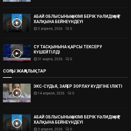
АБАЙ ОБЛЫСЫНЫҢ ӘКІМІ БЕРІК УӘЛИДІҢ ӨҢІР
ХАЛҚЫНА БЕЙНЕҮНДЕУІ
3 апреля, 2026
0
СУ ТАСҚЫНЫНА ҚАРСЫ ТЕКСЕРУ
КҮШЕЙТІЛДІ
31 марта, 2026
0
СОҢҒЫ ЖАҢАЛЫҚТАР
ЭКС-СУДЬЯ, ЗАҢГЕР ЗОРЛАУ КҮДІГІНЕ ІЛІКТІ
14 апреля, 2026
0
АБАЙ ОБЛЫСЫНЫҢ ӘКІМІ БЕРІК УӘЛИДІҢ ӨҢІР
ХАЛҚЫНА БЕЙНЕҮНДЕУІ
3 апреля, 2026
0