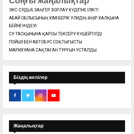
Соңғы жаңалықтар
ЭКС-СУДЬЯ, ЗАҢГЕР ЗОРЛАУ КҮДІГІНЕ ІЛІКТІ
АБАЙ ОБЛЫСЫНЫҢ ӘКІМІ БЕРІК УӘЛИДІҢ ӨҢІР ХАЛҚЫНА
БЕЙНЕҮНДЕУІ
СУ ТАСҚЫНЫНА ҚАРСЫ ТЕКСЕРУ КҮШЕЙТІЛДІ
ПОЙЫЗ БЕН АВТОБУС СОҚТЫҒЫСТЫ
МАРИХУАНА САҚТАҒАН ТҰРҒЫН ҰСТАЛДЫ
Біздің желілер
Жаңалықтар