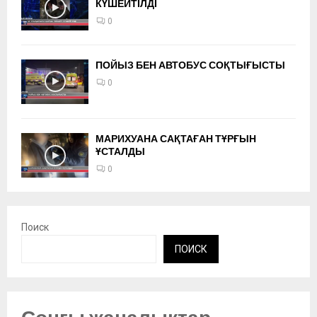
КҮШЕЙТІЛДІ
0
ПОЙЫЗ БЕН АВТОБУС СОҚТЫҒЫСТЫ
0
МАРИХУАНА САҚТАҒАН ТҰРҒЫН
ҰСТАЛДЫ
0
Поиск
ПОИСК