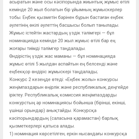
асыратын және осы кәсіпорында жиынтық жұмыс өтілі
кемінде 20 жыл болатын бір ұйымның жұмыскерлер
тобы. Еңбек қызметін бәрінен бұрын бастаған еңбек
әулетінің өкілі әулеттің басшысы болып танылады.
Жұмыс істейтін жастардың үздік тәлімгері — бұл
номинацияда кемінде 20 жыл жұмыс өтілі бар ең
жоғары тиімді тәлімгер таңдалады.
Өндірістің үздік жас маманы — бұл номинацияда
жұмыс өтілі 5 жылдан аспайтын ең белсенді және
еңбекқор өндіріс жұмыскері таңдалады;
Конкурс 2 кезеңде өтедi: «Еңбек жолы» конкурсы
жеңiмпаздарын өңірлік және республикалық деңгейде
iрiктеу. Республикалық комиссия жеңiмпаздарды
конкурстың әр номинациясы бойынша (бiрiншi, екiншi,
үшiншi орындар) анықтайды. Конкурсқа
кәсiпорындардың (саласына қарамастан) барлық
қызметкерлерi қатыса алады.
1) номинация көрсетілген, еркін нысандағы конкурсқа