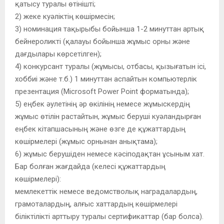
қатысу туралы өтінішті;
2) жеке куәліктің көшірмесін;
3) номинация тақырыбы бойынша 1-2 минуттан артық
бейнероликті (қалауы бойынша жұмыс орны және
дағдылары көрсетілген);
4) конкурсант туралы (жұмысы, отбасы, қызығатын ісі,
хоббиі және т.б.) 1 минуттан аспайтын компьютерлік
презентация (Microsoft Power Point форматында);
5) еңбек әулетінің әр өкілінің немесе жұмыскердің
жұмыс өтілін растайтын, жұмыс беруші куәландырған
еңбек кітапшасының және өзге де құжаттардың
көшірмелері (жұмыс орнынан анықтама);
6) жұмыс берушіден немесе кәсіподақтан ұсыным хат.
Бар болған жағдайда (келесі құжаттардың
көшірмелері):
мемлекеттік немесе ведомстволық наградалардың,
грамоталардың, алғыс хаттардың көшірмелері
біліктілікті арттыру туралы сертификаттар (бар болса).