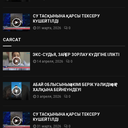
СУ ТАСҚЫНЫНА ҚАРСЫ ТЕКСЕРУ
КҮШЕЙТІЛДІ
31 марта, 2026
0
САЯСАТ
ЭКС-СУДЬЯ, ЗАҢГЕР ЗОРЛАУ КҮДІГІНЕ ІЛІКТІ
14 апреля, 2026
0
АБАЙ ОБЛЫСЫНЫҢ ӘКІМІ БЕРІК УӘЛИДІҢ ӨҢІР
ХАЛҚЫНА БЕЙНЕҮНДЕУІ
3 апреля, 2026
0
СУ ТАСҚЫНЫНА ҚАРСЫ ТЕКСЕРУ
КҮШЕЙТІЛДІ
31 марта, 2026
0