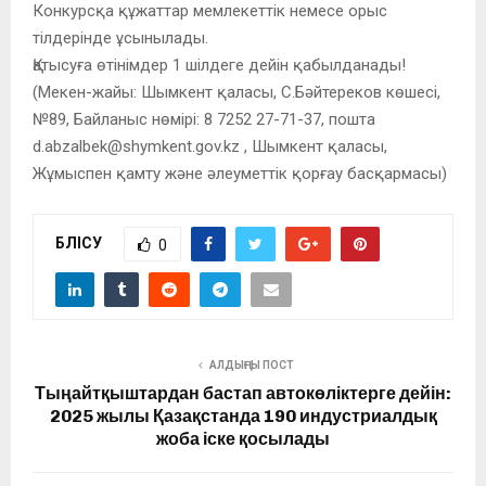
Конкурсқа құжаттар мемлекеттік немесе орыс
тілдерінде ұсынылады.
Қатысуға өтінімдер 1 шілдеге дейін қабылданады!
(Мекен-жайы: Шымкент қаласы, С.Бәйтереков көшесі,
№89, Байланыс нөмірі: 8 7252 27-71-37, пошта
d.abzalbek@shymkent.gov.kz , Шымкент қаласы,
Жұмыспен қамту және әлеуметтік қорғау басқармасы)
БӨЛІСУ
0
АЛДЫҢҒЫ ПОСТ
Тыңайтқыштардан бастап автокөліктерге дейін:
2025 жылы Қазақстанда 190 индустриалдық
жоба іске қосылады