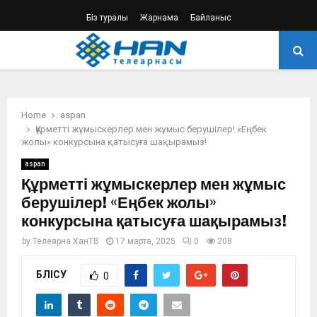
Біз туралы
Жарнама
Байланыс
PRIMARY
MENU
Home
aspan
Құрметті жұмыскерлер мен жұмыс берушілер! «Еңбек
жолы» конкурсына қатысуға шақырамыз!
aspan
Құрметті жұмыскерлер мен жұмыс
берушілер! «Еңбек жолы»
конкурсына қатысуға шақырамыз!
by
Телеарна ХанТВ
17 марта, 2025
0
208
БӨЛІСУ
0