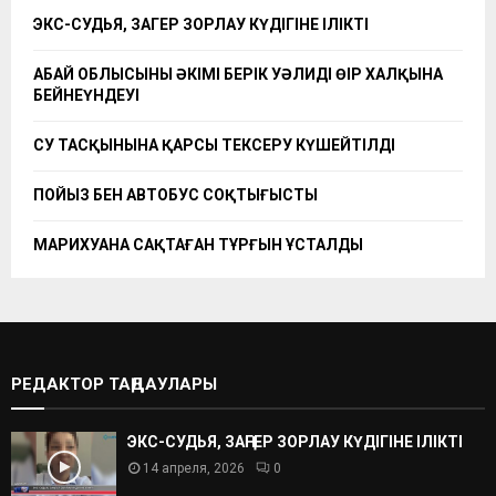
ЭКС-СУДЬЯ, ЗАҢГЕР ЗОРЛАУ КҮДІГІНЕ ІЛІКТІ
АБАЙ ОБЛЫСЫНЫҢ ӘКІМІ БЕРІК УӘЛИДІҢ ӨҢІР ХАЛҚЫНА
БЕЙНЕҮНДЕУІ
СУ ТАСҚЫНЫНА ҚАРСЫ ТЕКСЕРУ КҮШЕЙТІЛДІ
ПОЙЫЗ БЕН АВТОБУС СОҚТЫҒЫСТЫ
МАРИХУАНА САҚТАҒАН ТҰРҒЫН ҰСТАЛДЫ
РЕДАКТОР ТАҢДАУЛАРЫ
ЭКС-СУДЬЯ, ЗАҢГЕР ЗОРЛАУ КҮДІГІНЕ ІЛІКТІ
14 апреля, 2026
0