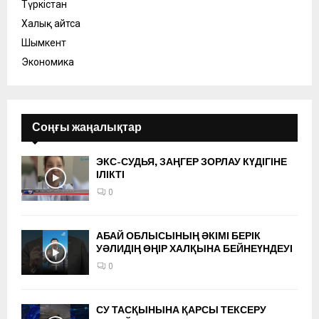
Түркістан
Халық айтса
Шымкент
Экономика
Соңғы жаңалықтар
ЭКС-СУДЬЯ, ЗАҢГЕР ЗОРЛАУ КҮДІГІНЕ
ІЛІКТІ
0
АБАЙ ОБЛЫСЫНЫҢ ӘКІМІ БЕРІК
УӘЛИДІҢ ӨҢІР ХАЛҚЫНА БЕЙНЕҮНДЕУІ
0
СУ ТАСҚЫНЫНА ҚАРСЫ ТЕКСЕРУ