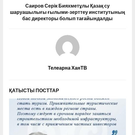
Саиров Серік Бияхметұлы Қазақ су
шаруашылығы ғылыми-зерттеу институтының
бас директоры болып тағайындалды
Телеарна ХанТВ
ҚАТЫСТЫ ПОСТТАР