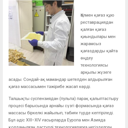
Қолмен қағаз құю
реставрациядан
қалған қағаз
қиындылары мен
жарамсыз
қағаздарды қайта
өңдеу
технологиясы
арқылы жүзеге
асады. Сондай-ақ мамандар шетелден алдырылған
қағаз массасымен тәжірибе жасап көрді.
Талшықты суспензиядан (пульпа) парақ қалыптастыру
процесі барысында арнайы сүзгі формасында қағаз
массасы біркелкі жайылып, табиғи түрде кептіріледі.
Бұл әдіс
XIII–XIV ғасырларда Еуропа мен Азияда
қолданылған дәстүрлі технологияларға
негізделген.