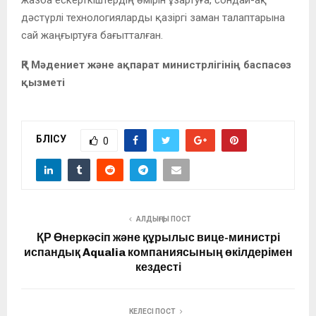
дәстүрлі технологияларды қазіргі заман талаптарына
сай жаңғыртуға бағытталған.
ҚР Мәдениет және ақпарат министрлігінің баспасөз
қызметі
БӨЛІСУ
0
АЛДЫҢҒЫ ПОСТ
ҚР Өнеркәсіп және құрылыс вице-министрі
испандық Aqualia компаниясының өкілдерімен
кездесті
КЕЛЕСІ ПОСТ