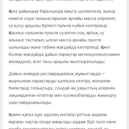
Қағаз дайындау барысында мақта, целлюлоза, зығыр
немесе сора талшықтарынан арнайы масса әзірленіп,
су қосу арқылы біртекті пульпа күйіне келтіріледі.
Қалыпқа салынған пульпа сүзілген соң, артық су
алынып тасталып, ылғал масса арнайы престе
сығылады және табиғи жағдайда кептіріледі. Қажет
болған жағдайда дайын парақтар метилцеллюлозамен
желімделіп, агат тасы арқылы жылтыратылады.
Дайын өнімдер
реставрациялық жұмыстарда
—
жыртылған парақтарды қалпына келтіру, жоғалған
бөліктерді толықтыру, сондай-ақ уақыттың әсерінен
зақымданған кітаптар мен қолжазбаларды жаңғырту
үшін пайдаланылады.
Қолмен қағаз құю әдісінің енгізілуі ұлттық мәдени
мұраны сақтау ісінде маңызды қадам. Бұл тәсіл көне
жазба ескерткіштердің өмірін ұзартуға, сондай-ақ