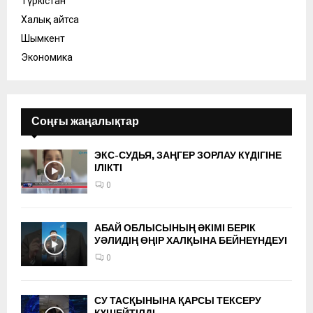
Түркістан
Халық айтса
Шымкент
Экономика
Соңғы жаңалықтар
ЭКС-СУДЬЯ, ЗАҢГЕР ЗОРЛАУ КҮДІГІНЕ
ІЛІКТІ
0
АБАЙ ОБЛЫСЫНЫҢ ӘКІМІ БЕРІК
УӘЛИДІҢ ӨҢІР ХАЛҚЫНА БЕЙНЕҮНДЕУІ
0
СУ ТАСҚЫНЫНА ҚАРСЫ ТЕКСЕРУ