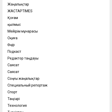
Жаңалықтар
ЖАСТАРTIMES
Қоғам
қылмыс
Мейірім мұнарасы
Оқиға
Өңір
Подкаст
Редактор таңдауы
Саясат
Саясат
Соңғы жаңалықтар
Специальный репортаж
Спорт
Таңсәрі
Технология