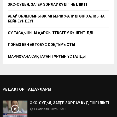
ЭКС-СУДЬЯ, ЗАҢГЕР ЗОРЛАУ КҮДІГІНЕ ІЛІКТІ
АБАЙ ОБЛЫСЫНЫҢ ӘКІМІ БЕРІК УӘЛИДІҢ ӨҢІР ХАЛҚЫНА
БЕЙНЕҮНДЕУІ
СУ ТАСҚЫНЫНА ҚАРСЫ ТЕКСЕРУ КҮШЕЙТІЛДІ
ПОЙЫЗ БЕН АВТОБУС СОҚТЫҒЫСТЫ
МАРИХУАНА САҚТАҒАН ТҰРҒЫН ҰСТАЛДЫ
РЕДАКТОР ТАҢДАУЛАРЫ
ЭКС-СУДЬЯ, ЗАҢГЕР ЗОРЛАУ КҮДІГІНЕ ІЛІКТІ
14 апреля, 2026
0