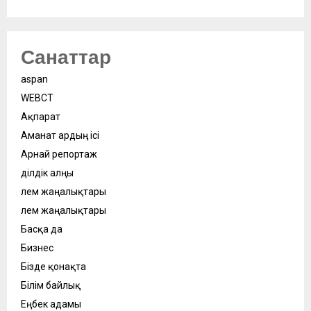
Санаттар
aspan
WEBСӘТ
Ақпарат
Аманат ардың ісі
Арнай репортаж
Әділдік алңы
Әлем жаңалықтары
Әлем жаңалықтары
Басқа да
Бизнес
Бізде қонақта
Білім байлық
Еңбек адамы