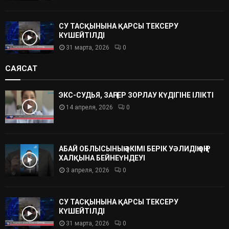
СУ ТАСҚЫНЫНА ҚАРСЫ ТЕКСЕРУ
КҮШЕЙТІЛДІ
31 марта, 2026
0
САЯСАТ
ЭКС-СУДЬЯ, ЗАҢГЕР ЗОРЛАУ КҮДІГІНЕ ІЛІКТІ
14 апреля, 2026
0
АБАЙ ОБЛЫСЫНЫҢ ӘКІМІ БЕРІК УӘЛИДІҢ ӨҢІР
ХАЛҚЫНА БЕЙНЕҮНДЕУІ
3 апреля, 2026
0
СУ ТАСҚЫНЫНА ҚАРСЫ ТЕКСЕРУ
КҮШЕЙТІЛДІ
31 марта, 2026
0