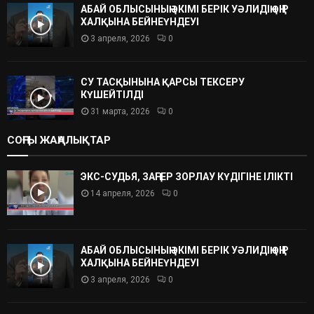
АБАЙ ОБЛЫСЫНЫҢ ӘКІМІ БЕРІК УӘЛИДІҢ ӨҢІР
ХАЛҚЫНА БЕЙНЕҮНДЕУІ
3 апреля, 2026
0
СУ ТАСҚЫНЫНА ҚАРСЫ ТЕКСЕРУ
КҮШЕЙТІЛДІ
31 марта, 2026
0
СОҢҒЫ ЖАҢАЛЫҚТАР
ЭКС-СУДЬЯ, ЗАҢГЕР ЗОРЛАУ КҮДІГІНЕ ІЛІКТІ
14 апреля, 2026
0
АБАЙ ОБЛЫСЫНЫҢ ӘКІМІ БЕРІК УӘЛИДІҢ ӨҢІР
ХАЛҚЫНА БЕЙНЕҮНДЕУІ
3 апреля, 2026
0