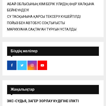
АБАЙ ОБЛЫСЫНЫҢ ӘКІМІ БЕРІК УӘЛИДІҢ ӨҢІР ХАЛҚЫНА
БЕЙНЕҮНДЕУІ
СУ ТАСҚЫНЫНА ҚАРСЫ ТЕКСЕРУ КҮШЕЙТІЛДІ
ПОЙЫЗ БЕН АВТОБУС СОҚТЫҒЫСТЫ
МАРИХУАНА САҚТАҒАН ТҰРҒЫН ҰСТАЛДЫ
Біздің желілер
Жаңалықтар
ЭКС-СУДЬЯ, ЗАҢГЕР ЗОРЛАУ КҮДІГІНЕ ІЛІКТІ