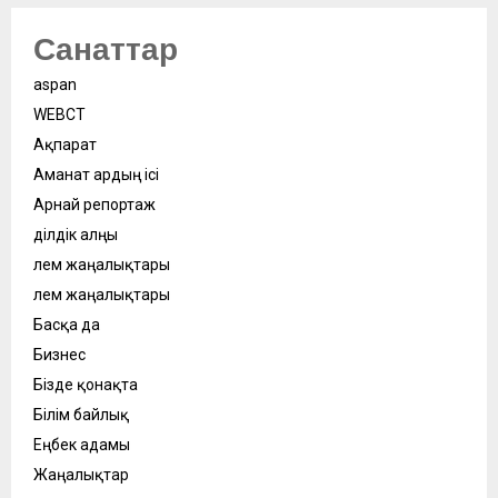
Санаттар
aspan
WEBСӘТ
Ақпарат
Аманат ардың ісі
Арнай репортаж
Әділдік алңы
Әлем жаңалықтары
Әлем жаңалықтары
Басқа да
Бизнес
Бізде қонақта
Білім байлық
Еңбек адамы
Жаңалықтар