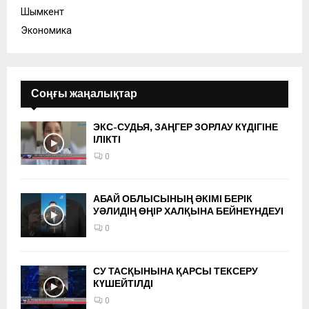
Шымкент
Экономика
Соңғы жаңалықтар
ЭКС-СУДЬЯ, ЗАҢГЕР ЗОРЛАУ КҮДІГІНЕ
ІЛІКТІ
0
АБАЙ ОБЛЫСЫНЫҢ ӘКІМІ БЕРІК
УӘЛИДІҢ ӨҢІР ХАЛҚЫНА БЕЙНЕҮНДЕУІ
0
СУ ТАСҚЫНЫНА ҚАРСЫ ТЕКСЕРУ
КҮШЕЙТІЛДІ
0