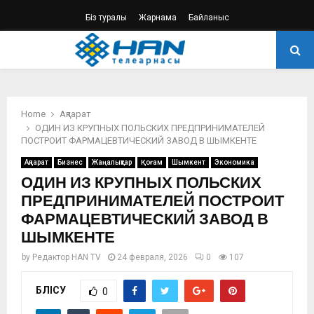
Біз туралы
Жарнама
Байланыс
PRIMARY
MENU
Home
Ақпарат
ОДИН ИЗ КРУПНЫХ ПОЛЬСКИХ ПРЕДПРИНИМАТЕЛЕЙ
ПОСТРОИТ ФАРМАЦЕВТИЧЕСКИЙ ЗАВОД В ШЫМКЕНТЕ
Ақпарат
Бизнес
Жаңалықтар
Қоғам
Шымкент
Экономика
ОДИН ИЗ КРУПНЫХ ПОЛЬСКИХ
ПРЕДПРИНИМАТЕЛЕЙ ПОСТРОИТ
ФАРМАЦЕВТИЧЕСКИЙ ЗАВОД В
ШЫМКЕНТЕ
by
Редактор HAN TV
24 февраля, 2026
0
107
БӨЛІСУ
0