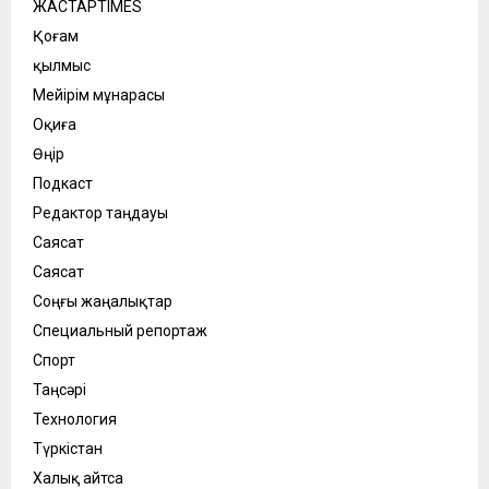
ЖАСТАРTIMES
Қоғам
қылмыс
Мейірім мұнарасы
Оқиға
Өңір
Подкаст
Редактор таңдауы
Саясат
Саясат
Соңғы жаңалықтар
Специальный репортаж
Спорт
Таңсәрі
Технология
Түркістан
Халық айтса