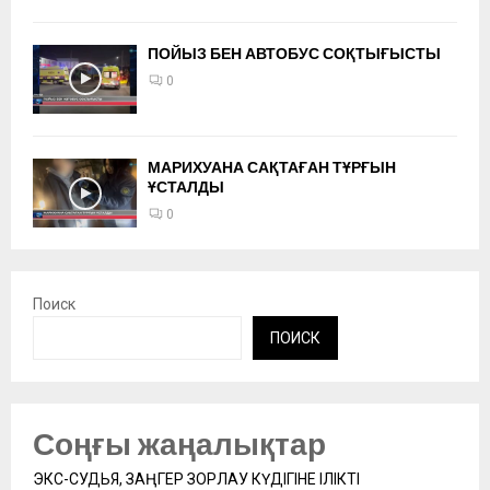
ПОЙЫЗ БЕН АВТОБУС СОҚТЫҒЫСТЫ
0
МАРИХУАНА САҚТАҒАН ТҰРҒЫН
ҰСТАЛДЫ
0
Поиск
ПОИСК
Соңғы жаңалықтар
ЭКС-СУДЬЯ, ЗАҢГЕР ЗОРЛАУ КҮДІГІНЕ ІЛІКТІ