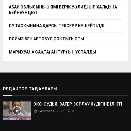
АБАЙ ОБЛЫСЫНЫҢ ӘКІМІ БЕРІК УӘЛИДІҢ ӨҢІР ХАЛҚЫНА
БЕЙНЕҮНДЕУІ
СУ ТАСҚЫНЫНА ҚАРСЫ ТЕКСЕРУ КҮШЕЙТІЛДІ
ПОЙЫЗ БЕН АВТОБУС СОҚТЫҒЫСТЫ
МАРИХУАНА САҚТАҒАН ТҰРҒЫН ҰСТАЛДЫ
РЕДАКТОР ТАҢДАУЛАРЫ
ЭКС-СУДЬЯ, ЗАҢГЕР ЗОРЛАУ КҮДІГІНЕ ІЛІКТІ
14 апреля, 2026
0