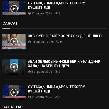
СУ ТАСҚЫНЫНА ҚАРСЫ ТЕКСЕРУ
КҮШЕЙТІЛДІ
31 марта, 2026
0
САЯСАТ
ЭКС-СУДЬЯ, ЗАҢГЕР ЗОРЛАУ КҮДІГІНЕ ІЛІКТІ
14 апреля, 2026
0
АБАЙ ОБЛЫСЫНЫҢ ӘКІМІ БЕРІК УӘЛИДІҢ ӨҢІР
ХАЛҚЫНА БЕЙНЕҮНДЕУІ
3 апреля, 2026
0
СУ ТАСҚЫНЫНА ҚАРСЫ ТЕКСЕРУ
КҮШЕЙТІЛДІ
31 марта, 2026
0
САНАТТАР