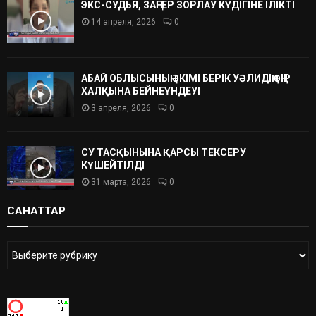
ЭКС-СУДЬЯ, ЗАҢГЕР ЗОРЛАУ КҮДІГІНЕ ІЛІКТІ
14 апреля, 2026
0
АБАЙ ОБЛЫСЫНЫҢ ӘКІМІ БЕРІК УӘЛИДІҢ ӨҢІР
ХАЛҚЫНА БЕЙНЕҮНДЕУІ
3 апреля, 2026
0
СУ ТАСҚЫНЫНА ҚАРСЫ ТЕКСЕРУ
КҮШЕЙТІЛДІ
31 марта, 2026
0
САНАТТАР