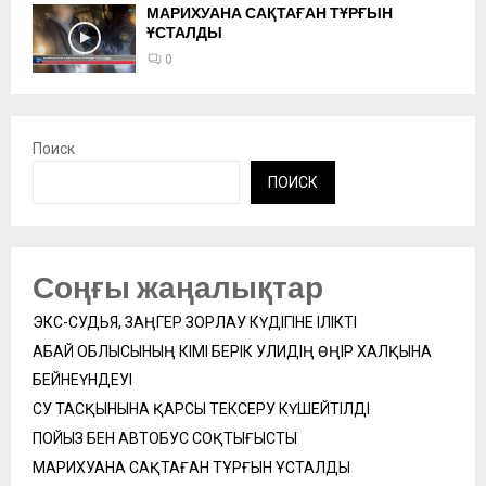
МАРИХУАНА САҚТАҒАН ТҰРҒЫН
ҰСТАЛДЫ
0
Поиск
ПОИСК
Соңғы жаңалықтар
ЭКС-СУДЬЯ, ЗАҢГЕР ЗОРЛАУ КҮДІГІНЕ ІЛІКТІ
АБАЙ ОБЛЫСЫНЫҢ ӘКІМІ БЕРІК УӘЛИДІҢ ӨҢІР ХАЛҚЫНА
БЕЙНЕҮНДЕУІ
СУ ТАСҚЫНЫНА ҚАРСЫ ТЕКСЕРУ КҮШЕЙТІЛДІ
ПОЙЫЗ БЕН АВТОБУС СОҚТЫҒЫСТЫ
МАРИХУАНА САҚТАҒАН ТҰРҒЫН ҰСТАЛДЫ