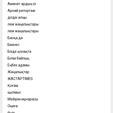
Аманат ардың ісі
Арнай репортаж
Әділдік алңы
Әлем жаңалықтары
Әлем жаңалықтары
Басқа да
Бизнес
Бізде қонақта
Білім байлық
Еңбек адамы
Жаңалықтар
ЖАСТАРTIMES
Қоғам
қылмыс
Мейірім мұнарасы
Оқиға
Өңір