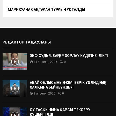
МАРИХУАНА САҚТАҒАН ТҰРҒЫН ҰСТАЛДЫ
РЕДАКТОР ТАҢДАУЛАРЫ
ЭКС-СУДЬЯ, ЗАҢГЕР ЗОРЛАУ КҮДІГІНЕ ІЛІКТІ
14 апреля, 2026
0
АБАЙ ОБЛЫСЫНЫҢ ӘКІМІ БЕРІК УӘЛИДІҢ ӨҢІР
ХАЛҚЫНА БЕЙНЕҮНДЕУІ
3 апреля, 2026
0
СУ ТАСҚЫНЫНА ҚАРСЫ ТЕКСЕРУ
КҮШЕЙТІЛДІ