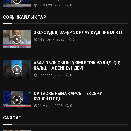
31 марта, 2026
0
СОҢҒЫ ЖАҢАЛЫҚТАР
ЭКС-СУДЬЯ, ЗАҢГЕР ЗОРЛАУ КҮДІГІНЕ ІЛІКТІ
14 апреля, 2026
0
АБАЙ ОБЛЫСЫНЫҢ ӘКІМІ БЕРІК УӘЛИДІҢ ӨҢІР
ХАЛҚЫНА БЕЙНЕҮНДЕУІ
3 апреля, 2026
0
СУ ТАСҚЫНЫНА ҚАРСЫ ТЕКСЕРУ
КҮШЕЙТІЛДІ
31 марта, 2026
0
САЯСАТ