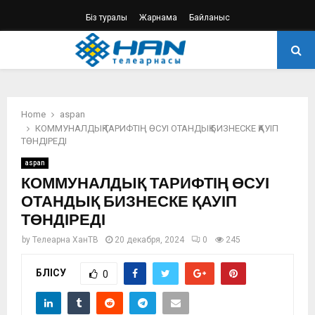
Біз туралы
Жарнама
Байланыс
PRIMARY
MENU
Home
aspan
КОММУНАЛДЫҚ ТАРИФТІҢ ӨСУІ ОТАНДЫҚ БИЗНЕСКЕ ҚАУІП
ТӨНДІРЕДІ
aspan
КОММУНАЛДЫҚ ТАРИФТІҢ ӨСУІ
ОТАНДЫҚ БИЗНЕСКЕ ҚАУІП
ТӨНДІРЕДІ
by
Телеарна ХанТВ
20 декабря, 2024
0
245
БӨЛІСУ
0