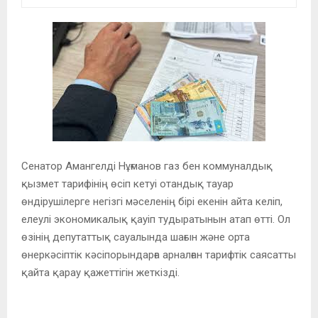
Сенатор Амангелді Нұғманов газ бен коммуналдық
қызмет тарифінің өсіп кетуі отандық тауар
өндірушілерге негізгі мәселенің бірі екенін айта келіп,
елеулі экономикалық қауіп тудыратынын атап өтті. Ол
өзінің депутаттық сауалында шағын және орта
өнеркәсіптік кәсіпорындарға арналған тарифтік саясатты
қайта қарау қажеттігін жеткізді.