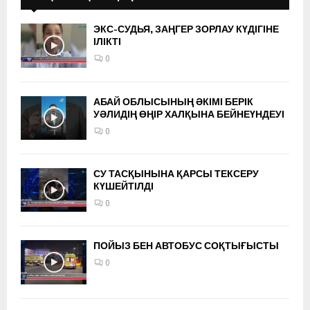
ЭКС-СУДЬЯ, ЗАҢГЕР ЗОРЛАУ КҮДІГІНЕ
ІЛІКТІ
0
АБАЙ ОБЛЫСЫНЫҢ ӘКІМІ БЕРІК
УӘЛИДІҢ ӨҢІР ХАЛҚЫНА БЕЙНЕҮНДЕУІ
0
СУ ТАСҚЫНЫНА ҚАРСЫ ТЕКСЕРУ
КҮШЕЙТІЛДІ
0
ПОЙЫЗ БЕН АВТОБУС СОҚТЫҒЫСТЫ
0