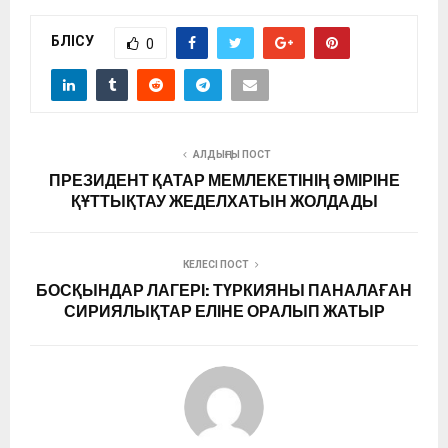
БӨЛІСУ
0
АЛДЫҢҒЫ ПОСТ
ПРЕЗИДЕНТ ҚАТАР МЕМЛЕКЕТІНІҢ ӘМІРІНЕ
ҚҰТТЫҚТАУ ЖЕДЕЛХАТЫН ЖОЛДАДЫ
КЕЛЕСІ ПОСТ
БОСҚЫНДАР ЛАГЕРІ: ТҮРКИЯНЫ ПАНАЛАҒАН
СИРИЯЛЫҚТАР ЕЛІНЕ ОРАЛЫП ЖАТЫР