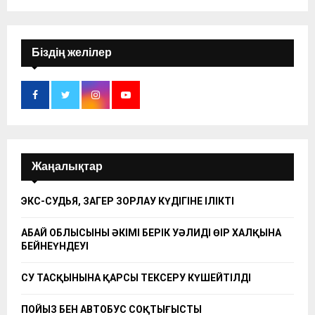
Біздің желілер
Жаңалықтар
ЭКС-СУДЬЯ, ЗАҢГЕР ЗОРЛАУ КҮДІГІНЕ ІЛІКТІ
АБАЙ ОБЛЫСЫНЫҢ ӘКІМІ БЕРІК УӘЛИДІҢ ӨҢІР ХАЛҚЫНА
БЕЙНЕҮНДЕУІ
СУ ТАСҚЫНЫНА ҚАРСЫ ТЕКСЕРУ КҮШЕЙТІЛДІ
ПОЙЫЗ БЕН АВТОБУС СОҚТЫҒЫСТЫ