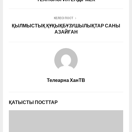
КЕЛЕСІ ПОСТ
ҚЫЛМЫСТЫҚ ҚҰҚЫҚБҰЗУШЫЛЫҚТАР САНЫ
АЗАЙҒАН
Телеарна ХанТВ
ҚАТЫСТЫ ПОСТТАР