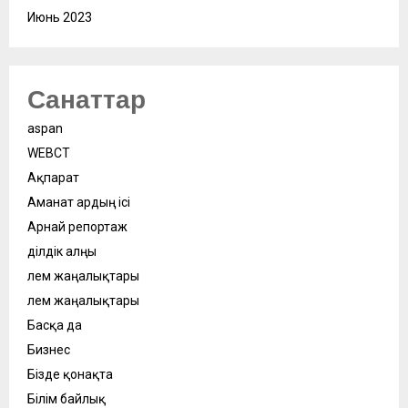
Июнь 2023
Санаттар
aspan
WEBСӘТ
Ақпарат
Аманат ардың ісі
Арнай репортаж
Әділдік алңы
Әлем жаңалықтары
Әлем жаңалықтары
Басқа да
Бизнес
Бізде қонақта
Білім байлық