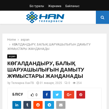
Біз туралы
Жарнама
Байланыс
PRIMARY
MENU
Home
aspan
КӨГАЛДАНДЫРУ, БАЛЫҚ ШАРУАШЫЛЫҒЫН ДАМЫТУ
ЖҰМЫСТАРЫ ЖАНДАНАДЫ
aspan
КӨГАЛДАНДЫРУ, БАЛЫҚ
ШАРУАШЫЛЫҒЫН ДАМЫТУ
ЖҰМЫСТАРЫ ЖАНДАНАДЫ
by
Телеарна ХанТВ
31 января, 2025
0
254
БӨЛІСУ
0