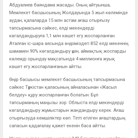
Абдуалиев баяндама жасады. Оның айтуынша,
Мемлекет басшысының Жолдауында 5 жыл көлемінде
аудан, қалаларда 15 млн астам ағаш отырғызу
тапсырмасына сәйкес, елді мекендерді
көгалдандыруға 1,1 млн көшет егу жоспарланған.
Аталған іс-шара аясында өңіріміздегі 852 елді мекеннің
шамамен 90% көгалдандыру үшін, аймақтық жоспарды
көлемді орындау мақсатында 4 миллионға жуық
көшет егу жоспарланғанын айтты.
Өңір басшысы мемлекет басшысының тапсырмасына
сәйкес Түркістан қаласының айналасынан «Жасыл
белдеу» құру жоспарланған болатын. Бұл
тапсырманың маңызы зор. Облыста елді мекендерді
көгалдандыру жұмыстарын жандандыру керек. Ағаш
отырғызуда кемшіліктер көп. Тіпті егілген ағаштардың
сапасын қадағалау қажет екенін баса айтты.