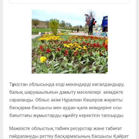
Түркістан облысында елді мекендерді көгалдандыру,
балық шаруашылығын дамыту мәселелері әкімдікте
сараланды. Облыс әкімі Нұралхан Көшеров жауапты
басқарма басшысы мен аудан-қала әкімдеріне осы
бағыттағы жұмыстарды күшейту керектігін тапсырды.
Мәжілісте облыстық табиғи ресурстар және табиғат
пайдалануды реттеу басқармасының басшысы Қайрат