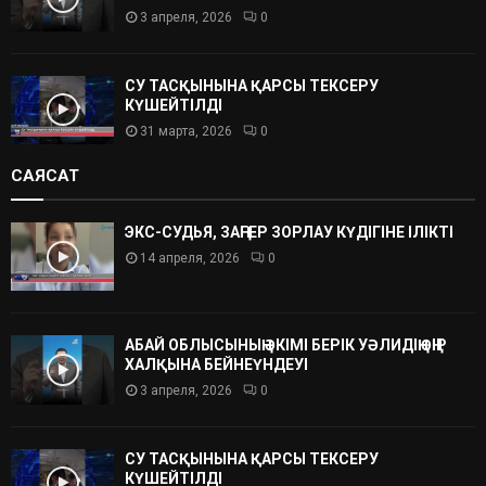
3 апреля, 2026
0
СУ ТАСҚЫНЫНА ҚАРСЫ ТЕКСЕРУ
КҮШЕЙТІЛДІ
31 марта, 2026
0
САЯСАТ
ЭКС-СУДЬЯ, ЗАҢГЕР ЗОРЛАУ КҮДІГІНЕ ІЛІКТІ
14 апреля, 2026
0
АБАЙ ОБЛЫСЫНЫҢ ӘКІМІ БЕРІК УӘЛИДІҢ ӨҢІР
ХАЛҚЫНА БЕЙНЕҮНДЕУІ
3 апреля, 2026
0
СУ ТАСҚЫНЫНА ҚАРСЫ ТЕКСЕРУ
КҮШЕЙТІЛДІ