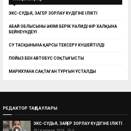
ЭКС-СУДЬЯ, ЗАҢГЕР ЗОРЛАУ КҮДІГІНЕ ІЛІКТІ
АБАЙ ОБЛЫСЫНЫҢ ӘКІМІ БЕРІК УӘЛИДІҢ ӨҢІР ХАЛҚЫНА
БЕЙНЕҮНДЕУІ
СУ ТАСҚЫНЫНА ҚАРСЫ ТЕКСЕРУ КҮШЕЙТІЛДІ
ПОЙЫЗ БЕН АВТОБУС СОҚТЫҒЫСТЫ
МАРИХУАНА САҚТАҒАН ТҰРҒЫН ҰСТАЛДЫ
РЕДАКТОР ТАҢДАУЛАРЫ
ЭКС-СУДЬЯ, ЗАҢГЕР ЗОРЛАУ КҮДІГІНЕ ІЛІКТІ
14 апреля, 2026
0