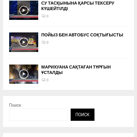
СУ ТАСҚЫНЫНА ҚАРСЫ ТЕКСЕРУ
КҮШЕЙТІЛДІ
0
ПОЙЫЗ БЕН АВТОБУС СОҚТЫҒЫСТЫ
0
МАРИХУАНА САҚТАҒАН ТҰРҒЫН
ҰСТАЛДЫ
0
Поиск
ПОИСК