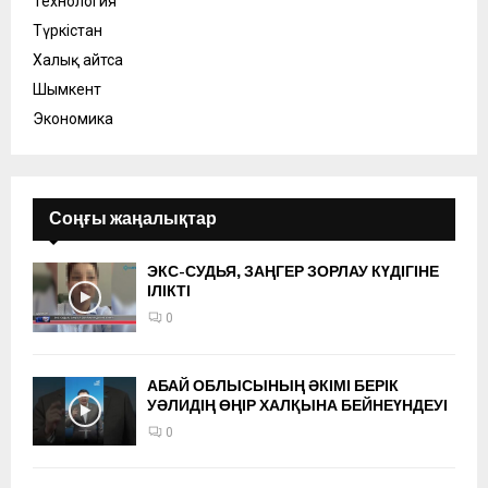
Технология
Түркістан
Халық айтса
Шымкент
Экономика
Соңғы жаңалықтар
ЭКС-СУДЬЯ, ЗАҢГЕР ЗОРЛАУ КҮДІГІНЕ
ІЛІКТІ
0
АБАЙ ОБЛЫСЫНЫҢ ӘКІМІ БЕРІК
УӘЛИДІҢ ӨҢІР ХАЛҚЫНА БЕЙНЕҮНДЕУІ
0