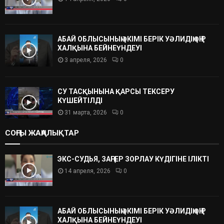
АБАЙ ОБЛЫСЫНЫҢ ӘКІМІ БЕРІК УӘЛИДІҢ ӨҢІР
ХАЛҚЫНА БЕЙНЕҮНДЕУІ
3 апреля, 2026
0
СУ ТАСҚЫНЫНА ҚАРСЫ ТЕКСЕРУ
КҮШЕЙТІЛДІ
31 марта, 2026
0
СОҢҒЫ ЖАҢАЛЫҚТАР
ЭКС-СУДЬЯ, ЗАҢГЕР ЗОРЛАУ КҮДІГІНЕ ІЛІКТІ
14 апреля, 2026
0
АБАЙ ОБЛЫСЫНЫҢ ӘКІМІ БЕРІК УӘЛИДІҢ ӨҢІР
ХАЛҚЫНА БЕЙНЕҮНДЕУІ