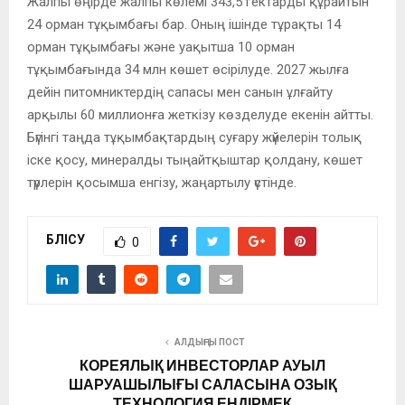
Жалпы өңірде жалпы көлемі 343,5 гектарды құрайтын
24 орман тұқымбағы бар. Оның ішінде тұрақты 14
орман тұқымбағы және уақытша 10 орман
тұқымбағында 34 млн көшет өсірілуде. 2027 жылға
дейін питомниктердің сапасы мен санын ұлғайту
арқылы 60 миллионға жеткізу көзделуде екенін айтты.
Бүгінгі таңда тұқымбақтардың суғару жүйелерін толық
іске қосу, минералды тыңайтқыштар қолдану, көшет
түрлерін қосымша енгізу, жаңартылу үстінде.
БӨЛІСУ
0
АЛДЫҢҒЫ ПОСТ
КОРЕЯЛЫҚ ИНВЕСТОРЛАР АУЫЛ
ШАРУАШЫЛЫҒЫ САЛАСЫНА ОЗЫҚ
ТЕХНОЛОГИЯ ЕНДІРМЕК