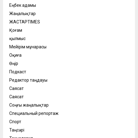
Еңбек адамы
Жаңалықтар
ЖАСТАРTIMES
Қоғам
қылмыс
Мейірім мұнарасы
Оқиға
Өңір
Подкаст
Редактор таңдауы
Саясат
Саясат
Соңғы жаңалықтар
Специальный репортаж
Спорт
Таңсәрі