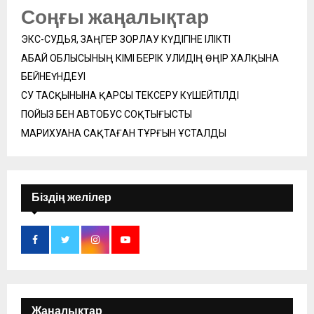
Соңғы жаңалықтар
ЭКС-СУДЬЯ, ЗАҢГЕР ЗОРЛАУ КҮДІГІНЕ ІЛІКТІ
АБАЙ ОБЛЫСЫНЫҢ ӘКІМІ БЕРІК УӘЛИДІҢ ӨҢІР ХАЛҚЫНА
БЕЙНЕҮНДЕУІ
СУ ТАСҚЫНЫНА ҚАРСЫ ТЕКСЕРУ КҮШЕЙТІЛДІ
ПОЙЫЗ БЕН АВТОБУС СОҚТЫҒЫСТЫ
МАРИХУАНА САҚТАҒАН ТҰРҒЫН ҰСТАЛДЫ
Біздің желілер
Жаңалықтар