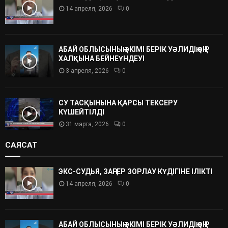
14 апреля, 2026
0
АБАЙ ОБЛЫСЫНЫҢ ӘКІМІ БЕРІК УӘЛИДІҢ ӨҢІР
ХАЛҚЫНА БЕЙНЕҮНДЕУІ
3 апреля, 2026
0
СУ ТАСҚЫНЫНА ҚАРСЫ ТЕКСЕРУ
КҮШЕЙТІЛДІ
31 марта, 2026
0
САЯСАТ
ЭКС-СУДЬЯ, ЗАҢГЕР ЗОРЛАУ КҮДІГІНЕ ІЛІКТІ
14 апреля, 2026
0
АБАЙ ОБЛЫСЫНЫҢ ӘКІМІ БЕРІК УӘЛИДІҢ ӨҢІР