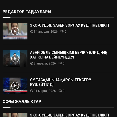
РЕДАКТОР ТАҢДАУЛАРЫ
ЭКС-СУДЬЯ, ЗАҢГЕР ЗОРЛАУ КҮДІГІНЕ ІЛІКТІ
14 апреля, 2026
0
АБАЙ ОБЛЫСЫНЫҢ ӘКІМІ БЕРІК УӘЛИДІҢ ӨҢІР
ХАЛҚЫНА БЕЙНЕҮНДЕУІ
3 апреля, 2026
0
СУ ТАСҚЫНЫНА ҚАРСЫ ТЕКСЕРУ
КҮШЕЙТІЛДІ
31 марта, 2026
0
СОҢҒЫ ЖАҢАЛЫҚТАР
ЭКС-СУДЬЯ, ЗАҢГЕР ЗОРЛАУ КҮДІГІНЕ ІЛІКТІ