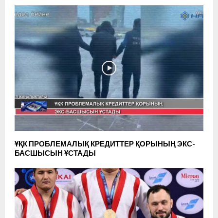
ҰҚК ПРОБЛЕМАЛЫҚ КРЕДИТТЕР ҚОРЫНЫҢ ЭКС-
БАСШЫСЫН ҰСТАДЫ