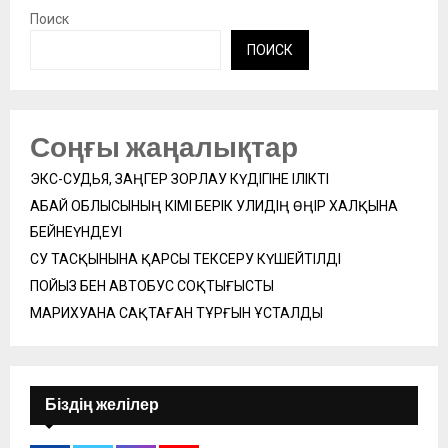
Поиск
ПОИСК
Соңғы жаңалықтар
ЭКС-СУДЬЯ, ЗАҢГЕР ЗОРЛАУ КҮДІГІНЕ ІЛІКТІ
АБАЙ ОБЛЫСЫНЫҢ ӘКІМІ БЕРІК УӘЛИДІҢ ӨҢІР ХАЛҚЫНА
БЕЙНЕҮНДЕУІ
СУ ТАСҚЫНЫНА ҚАРСЫ ТЕКСЕРУ КҮШЕЙТІЛДІ
ПОЙЫЗ БЕН АВТОБУС СОҚТЫҒЫСТЫ
МАРИХУАНА САҚТАҒАН ТҰРҒЫН ҰСТАЛДЫ
Біздің желілер