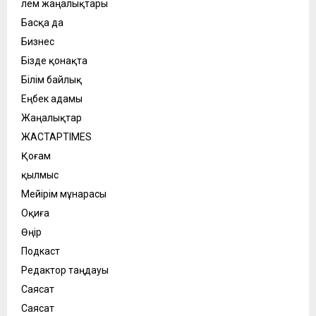
Әлем жаңалықтары
Басқа да
Бизнес
Бізде қонақта
Білім байлық
Еңбек адамы
Жаңалықтар
ЖАСТАРTIMES
Қоғам
қылмыс
Мейірім мұнарасы
Оқиға
Өңір
Подкаст
Редактор таңдауы
Саясат
Саясат