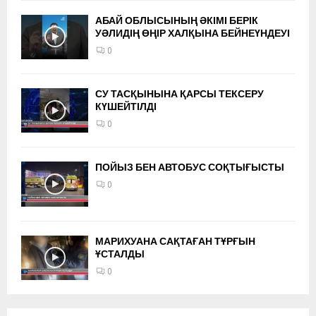
АБАЙ ОБЛЫСЫНЫҢ ӘКІМІ БЕРІК
УӘЛИДІҢ ӨҢІР ХАЛҚЫНА БЕЙНЕҮНДЕУІ
0
СУ ТАСҚЫНЫНА ҚАРСЫ ТЕКСЕРУ
КҮШЕЙТІЛДІ
0
ПОЙЫЗ БЕН АВТОБУС СОҚТЫҒЫСТЫ
0
МАРИХУАНА САҚТАҒАН ТҰРҒЫН
ҰСТАЛДЫ
0