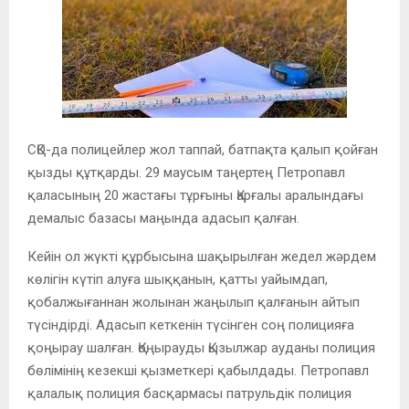
СҚО-да полицейлер жол таппай, батпақта қалып қойған
қызды құтқарды. 29 маусым таңертең Петропавл
қаласының 20 жастағы тұрғыны Қарғалы аралындағы
демалыс базасы маңында адасып қалған.
Кейін ол жүкті құрбысына шақырылған жедел жәрдем
көлігін күтіп алуға шыққанын, қатты уайымдап,
қобалжығаннан жолынан жаңылып қалғанын айтып
түсіндірді. Адасып кеткенін түсінген соң полицияға
қоңырау шалған. Қоңырауды Қызылжар ауданы полиция
бөлімінің кезекші қызметкері қабылдады. Петропавл
қалалық полиция басқармасы патрульдік полиция