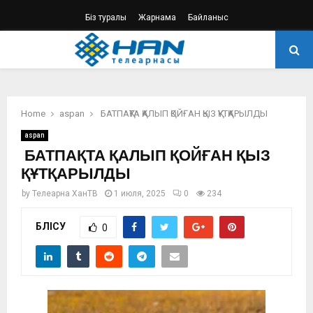
Біз туралы
Жарнама
Байланыс
PRIMARY
MENU
Home
aspan
БАТПАҚТА ҚАЛЫП ҚОЙҒАН ҚЫЗ ҚҰТҚАРЫЛДЫ
aspan
БАТПАҚТА ҚАЛЫП ҚОЙҒАН ҚЫЗ
ҚҰТҚАРЫЛДЫ
by
Телеарна ХанТВ
1 июля, 2025
0
234
БӨЛІСУ
0