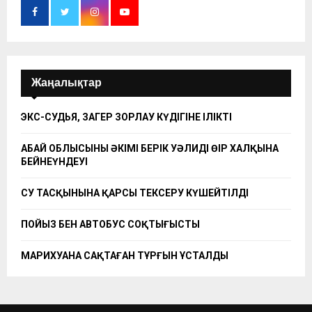
Жаңалықтар
ЭКС-СУДЬЯ, ЗАҢГЕР ЗОРЛАУ КҮДІГІНЕ ІЛІКТІ
АБАЙ ОБЛЫСЫНЫҢ ӘКІМІ БЕРІК УӘЛИДІҢ ӨҢІР ХАЛҚЫНА
БЕЙНЕҮНДЕУІ
СУ ТАСҚЫНЫНА ҚАРСЫ ТЕКСЕРУ КҮШЕЙТІЛДІ
ПОЙЫЗ БЕН АВТОБУС СОҚТЫҒЫСТЫ
МАРИХУАНА САҚТАҒАН ТҰРҒЫН ҰСТАЛДЫ