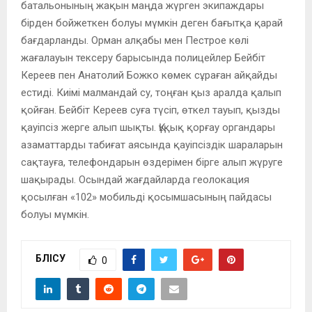
батальонының жақын маңда жүрген экипаждары
бірден бойжеткен болуы мүмкін деген бағытқа қарай
бағдарланды. Орман алқабы мен Пестрое көлі
жағалауын тексеру барысында полицейлер Бейбіт
Кереев пен Анатолий Божко көмек сұраған айқайды
естиді. Киімі малмандай су, тоңған қыз аралда қалып
қойған. Бейбіт Кереев суға түсіп, өткел тауып, қызды
қауіпсіз жерге алып шықты. Құқық қорғау органдары
азаматтарды табиғат аясында қауіпсіздік шараларын
сақтауға, телефондарын өздерімен бірге алып жүруге
шақырады. Осындай жағдайларда геолокация
қосылған «102» мобильді қосымшасының пайдасы
болуы мүмкін.
БӨЛІСУ
0