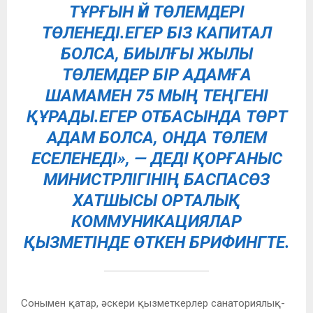
ТҰРҒЫН ҮЙ ТӨЛЕМДЕРІ
ТӨЛЕНЕДІ.ЕГЕР БІЗ КАПИТАЛ
БОЛСА, БИЫЛҒЫ ЖЫЛЫ
ТӨЛЕМДЕР БІР АДАМҒА
ШАМАМЕН 75 МЫҢ ТЕҢГЕНІ
ҚҰРАДЫ.ЕГЕР ОТБАСЫНДА ТӨРТ
АДАМ БОЛСА, ОНДА ТӨЛЕМ
ЕСЕЛЕНЕДІ», — ДЕДІ ҚОРҒАНЫС
МИНИСТРЛІГІНІҢ БАСПАСӨЗ
ХАТШЫСЫ ОРТАЛЫҚ
КОММУНИКАЦИЯЛАР
ҚЫЗМЕТІНДЕ ӨТКЕН БРИФИНГТЕ.
Сонымен қатар, әскери қызметкерлер санаториялық-