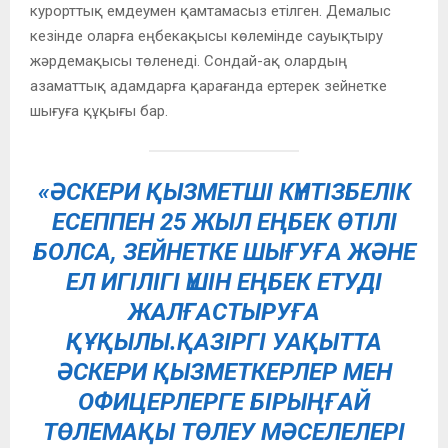
курорттық емдеумен қамтамасыз етілген. Демалыс
кезінде оларға еңбекақысы көлемінде сауықтыру
жәрдемақысы төленеді. Сондай-ақ олардың
азаматтық адамдарға қарағанда ертерек зейнетке
шығуға құқығы бар.
«ӘСКЕРИ ҚЫЗМЕТШІ КҮНТІЗБЕЛІК
ЕСЕППЕН 25 ЖЫЛ ЕҢБЕК ӨТІЛІ
БОЛСА, ЗЕЙНЕТКЕ ШЫҒУҒА ЖӘНЕ
ЕЛ ИГІЛІГІ ҮШІН ЕҢБЕК ЕТУДІ
ЖАЛҒАСТЫРУҒА
ҚҰҚЫЛЫ.ҚАЗІРГІ УАҚЫТТА
ӘСКЕРИ ҚЫЗМЕТКЕРЛЕР МЕН
ОФИЦЕРЛЕРГЕ БІРЫҢҒАЙ
ТӨЛЕМАҚЫ ТӨЛЕУ МӘСЕЛЕЛЕРІ