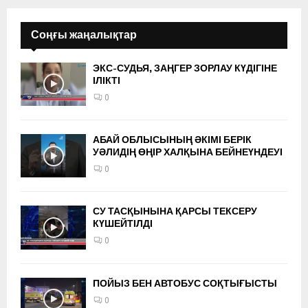
Соңғы жаңалықтар
ЭКС-СУДЬЯ, ЗАҢГЕР ЗОРЛАУ КҮДІГІНЕ
ІЛІКТІ
0
АБАЙ ОБЛЫСЫНЫҢ ӘКІМІ БЕРІК
УӘЛИДІҢ ӨҢІР ХАЛҚЫНА БЕЙНЕҮНДЕУІ
0
СУ ТАСҚЫНЫНА ҚАРСЫ ТЕКСЕРУ
КҮШЕЙТІЛДІ
0
ПОЙЫЗ БЕН АВТОБУС СОҚТЫҒЫСТЫ
0