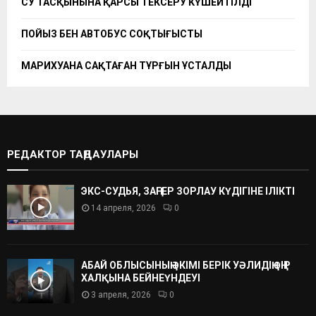
СУ ТАСҚЫНЫНА ҚАРСЫ ТЕКСЕРУ КҮШЕЙТІЛДІ
ПОЙЫЗ БЕН АВТОБУС СОҚТЫҒЫСТЫ
МАРИХУАНА САҚТАҒАН ТҰРҒЫН ҰСТАЛДЫ
РЕДАКТОР ТАҢДАУЛАРЫ
ЭКС-СУДЬЯ, ЗАҢГЕР ЗОРЛАУ КҮДІГІНЕ ІЛІКТІ
14 апреля, 2026
0
АБАЙ ОБЛЫСЫНЫҢ ӘКІМІ БЕРІК УӘЛИДІҢ ӨҢІР
ХАЛҚЫНА БЕЙНЕҮНДЕУІ
3 апреля, 2026
0