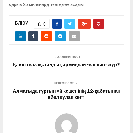
қарыз 26 миллиард теңгеден асады.
БӨЛІСУ
0
АЛДЫҢҒЫ ПОСТ
Қанша қазақстандық армиядан «қашып» жүр?
КЕЛЕСІ ПОСТ
Алматыда тұрғын үй кешенінің 12-қабатынан
әйел құлап кетті