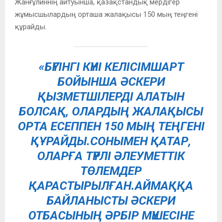
Жанғұлиннің айтуынша, қазақстандық мердігер
жұмысшылардың орташа жалақысы 150 мың теңгені
құрайды.
«БҮГІНГІ КҮНІ КЕЛІСІМШАРТ
БОЙЫНША ӘСКЕРИ
ҚЫЗМЕТШІЛЕРДІ АЛАТЫН
БОЛСАҚ, ОЛАРДЫҢ ЖАЛАҚЫСЫ
ОРТА ЕСЕППЕН 150 МЫҢ ТЕҢГЕНІ
ҚҰРАЙДЫ.СОНЫМЕН ҚАТАР,
ОЛАРҒА ТҮРЛІ ӘЛЕУМЕТТІК
ТӨЛЕМДЕР
ҚАРАСТЫРЫЛҒАН.АЙМАҚҚА
БАЙЛАНЫСТЫ ӘСКЕРИ
ОТБАСЫНЫҢ ӘРБІР МҮШЕСІНЕ