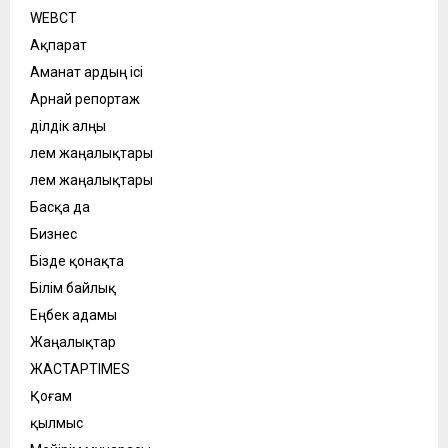
WEBСӘТ
Ақпарат
Аманат ардың ісі
Арнай репортаж
Әділдік алңы
Әлем жаңалықтары
Әлем жаңалықтары
Басқа да
Бизнес
Бізде қонақта
Білім байлық
Еңбек адамы
Жаңалықтар
ЖАСТАРTIMES
Қоғам
қылмыс