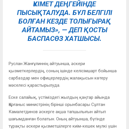
ҮКІМЕТ ДЕҢГЕЙІНДЕ
ПЫСЫҚТАЛУДА. БҰЛ БЕЛГІЛІ
БОЛҒАН КЕЗДЕ ТОЛЫҒЫРАҚ
АЙТАМЫЗ», — ДЕП ҚОСТЫ
БАСПАСӨЗ ХАТШЫСЫ.
Руслан Жанғұлиннің айтуынша, әскери
қызметкерлердің, соның ішінде келісімшарт бойынша
сарбаздар мен офицерлердің жалақысын көтеру
мәселесі қарастырылуда.
Еске салайық, үстіміздегі жылдың қаңтар айында
Қорғаныс министрінің бірінші орынбасары Сұлтан
Камалетдинов әскерге ақша тапшылығын айтып
шағымданған болатын. Оның айтуынша, бүгінде
тұрақты әскери қызметшілерге киім-кешек мүлкі үшін