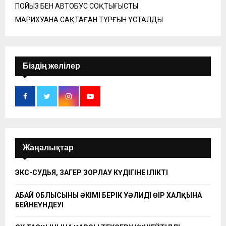
ПОЙЫЗ БЕН АВТОБУС СОҚТЫҒЫСТЫ
МАРИХУАНА САҚТАҒАН ТҰРҒЫН ҰСТАЛДЫ
Біздің желілер
Жаңалықтар
ЭКС-СУДЬЯ, ЗАҢГЕР ЗОРЛАУ КҮДІГІНЕ ІЛІКТІ
АБАЙ ОБЛЫСЫНЫҢ ӘКІМІ БЕРІК УӘЛИДІҢ ӨҢІР ХАЛҚЫНА
БЕЙНЕҮНДЕУІ