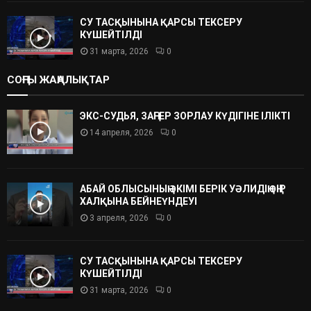
СУ ТАСҚЫНЫНА ҚАРСЫ ТЕКСЕРУ
КҮШЕЙТІЛДІ
31 марта, 2026
0
СОҢҒЫ ЖАҢАЛЫҚТАР
ЭКС-СУДЬЯ, ЗАҢГЕР ЗОРЛАУ КҮДІГІНЕ ІЛІКТІ
14 апреля, 2026
0
АБАЙ ОБЛЫСЫНЫҢ ӘКІМІ БЕРІК УӘЛИДІҢ ӨҢІР
ХАЛҚЫНА БЕЙНЕҮНДЕУІ
3 апреля, 2026
0
СУ ТАСҚЫНЫНА ҚАРСЫ ТЕКСЕРУ
КҮШЕЙТІЛДІ
31 марта, 2026
0