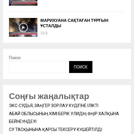
МАРИХУАНА САҚТАҒАН ТҰРҒЫН
ҰСТАЛДЫ
0
Поиск
ПОИСК
Соңғы жаңалықтар
ЭКС-СУДЬЯ, ЗАҢГЕР ЗОРЛАУ КҮДІГІНЕ ІЛІКТІ
АБАЙ ОБЛЫСЫНЫҢ ӘКІМІ БЕРІК УӘЛИДІҢ ӨҢІР ХАЛҚЫНА
БЕЙНЕҮНДЕУІ
СУ ТАСҚЫНЫНА ҚАРСЫ ТЕКСЕРУ КҮШЕЙТІЛДІ