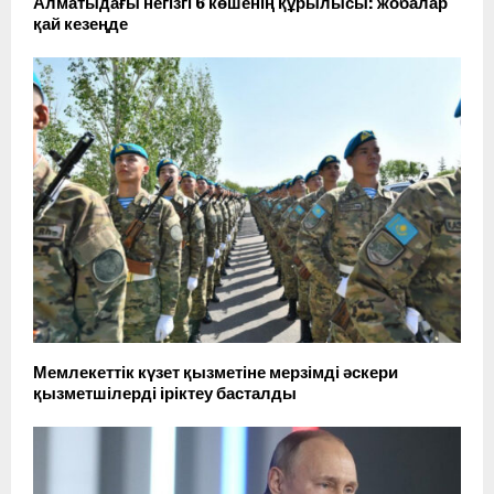
Алматыдағы негізгі 6 көшенің құрылысы: жобалар
қай кезеңде
Мемлекеттік күзет қызметіне мерзімді әскери
қызметшілерді іріктеу басталды