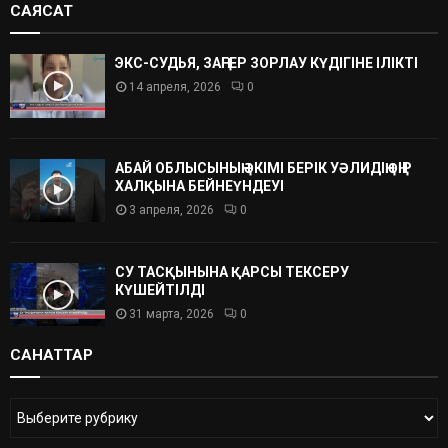
САЯСАТ
ЭКС-СУДЬЯ, ЗАҢГЕР ЗОРЛАУ КҮДІГІНЕ ІЛІКТІ
14 апреля, 2026
0
АБАЙ ОБЛЫСЫНЫҢ ӘКІМІ БЕРІК УӘЛИДІҢ ӨҢІР
ХАЛҚЫНА БЕЙНЕҮНДЕУІ
3 апреля, 2026
0
СУ ТАСҚЫНЫНА ҚАРСЫ ТЕКСЕРУ
КҮШЕЙТІЛДІ
31 марта, 2026
0
САНАТТАР