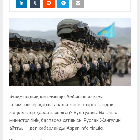
Қазақстандық келісімшарт бойынша әскери
қызметшілер қанша алады және оларға қандай
жеңілдіктер қарастырылған? Бұл туралы Қорғаныс
министрлігінің баспасөз хатшысы Руслан Жангулин
айтты, — деп хабарлайды Aspan.info тілшісі.