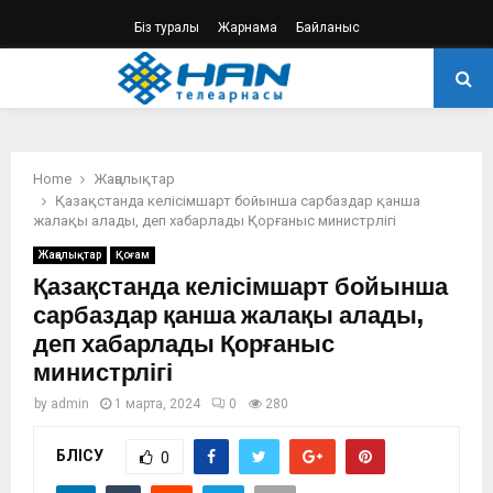
Біз туралы
Жарнама
Байланыс
PRIMARY
MENU
Home
Жаңалықтар
Қазақстанда келісімшарт бойынша сарбаздар қанша
жалақы алады, деп хабарлады Қорғаныс министрлігі
Жаңалықтар
Қоғам
Қазақстанда келісімшарт бойынша
сарбаздар қанша жалақы алады,
деп хабарлады Қорғаныс
министрлігі
by
admin
1 марта, 2024
0
280
БӨЛІСУ
0