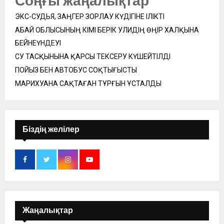
Соңғы жаңалықтар
ЭКС-СУДЬЯ, ЗАҢГЕР ЗОРЛАУ КҮДІГІНЕ ІЛІКТІ
АБАЙ ОБЛЫСЫНЫҢ ӘКІМІ БЕРІК УӘЛИДІҢ ӨҢІР ХАЛҚЫНА
БЕЙНЕҮНДЕУІ
СУ ТАСҚЫНЫНА ҚАРСЫ ТЕКСЕРУ КҮШЕЙТІЛДІ
ПОЙЫЗ БЕН АВТОБУС СОҚТЫҒЫСТЫ
МАРИХУАНА САҚТАҒАН ТҰРҒЫН ҰСТАЛДЫ
Біздің желілер
Жаңалықтар