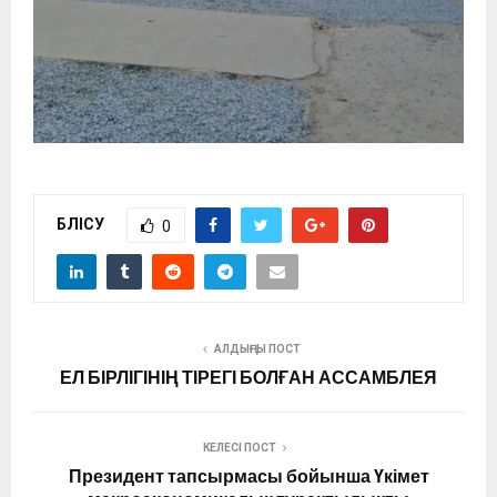
БӨЛІСУ
0
АЛДЫҢҒЫ ПОСТ
ЕЛ БІРЛІГІНІҢ ТІРЕГІ БОЛҒАН АССАМБЛЕЯ
КЕЛЕСІ ПОСТ
Президент тапсырмасы бойынша Үкімет