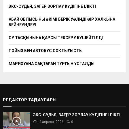
ЭКС-СУДЬЯ, ЗАҢГЕР ЗОРЛАУ КҮДІГІНЕ ІЛІКТІ
АБАЙ ОБЛЫСЫНЫҢ ӘКІМІ БЕРІК УӘЛИДІҢ ӨҢІР ХАЛҚЫНА
БЕЙНЕҮНДЕУІ
СУ ТАСҚЫНЫНА ҚАРСЫ ТЕКСЕРУ КҮШЕЙТІЛДІ
ПОЙЫЗ БЕН АВТОБУС СОҚТЫҒЫСТЫ
МАРИХУАНА САҚТАҒАН ТҰРҒЫН ҰСТАЛДЫ
РЕДАКТОР ТАҢДАУЛАРЫ
ЭКС-СУДЬЯ, ЗАҢГЕР ЗОРЛАУ КҮДІГІНЕ ІЛІКТІ
14 апреля, 2026
0