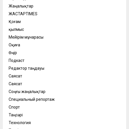
Жаңалықтар
ЖАСТАРTIMES
Қоғам
қылмыс
Мейірім мұнарасы
Оқиға
Өңір
Подкаст
Редактор таңдауы
Саясат
Саясат
Соңғы жаңалықтар
Специальный репортаж
Спорт
Таңсәрі
Технология