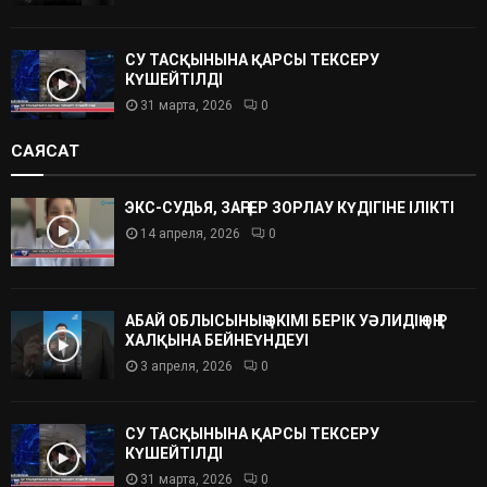
СУ ТАСҚЫНЫНА ҚАРСЫ ТЕКСЕРУ
КҮШЕЙТІЛДІ
31 марта, 2026
0
САЯСАТ
ЭКС-СУДЬЯ, ЗАҢГЕР ЗОРЛАУ КҮДІГІНЕ ІЛІКТІ
14 апреля, 2026
0
АБАЙ ОБЛЫСЫНЫҢ ӘКІМІ БЕРІК УӘЛИДІҢ ӨҢІР
ХАЛҚЫНА БЕЙНЕҮНДЕУІ
3 апреля, 2026
0
СУ ТАСҚЫНЫНА ҚАРСЫ ТЕКСЕРУ
КҮШЕЙТІЛДІ
31 марта, 2026
0