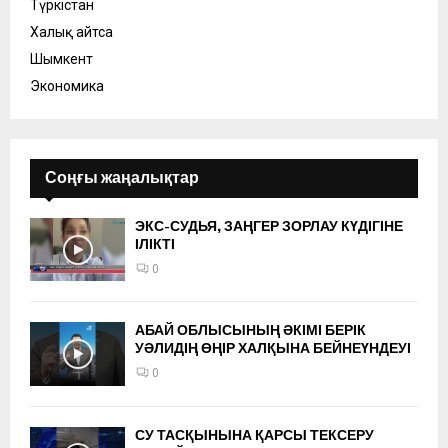
Түркістан
Халық айтса
Шымкент
Экономика
Соңғы жаңалықтар
ЭКС-СУДЬЯ, ЗАҢГЕР ЗОРЛАУ КҮДІГІНЕ
ІЛІКТІ
0
АБАЙ ОБЛЫСЫНЫҢ ӘКІМІ БЕРІК
УӘЛИДІҢ ӨҢІР ХАЛҚЫНА БЕЙНЕҮНДЕУІ
0
СУ ТАСҚЫНЫНА ҚАРСЫ ТЕКСЕРУ