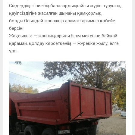
Сіздердің ізгі ниетіңіз балалардың жайлы жүріп-тұруына,
қауіпсіздігіне жасалған шынайы қамқорлық
болды.Осындай жанашыр азаматтарымыз көбейе
берсін!
Жақсылық — жанның жарығы.Білім мекеніне бейжай
қарамай, қолдау көрсеткеніңіз — жүрекке жылу, елге
үлгі.