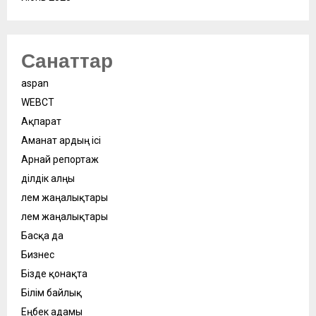
Санаттар
aspan
WEBСӘТ
Ақпарат
Аманат ардың ісі
Арнай репортаж
Әділдік алңы
Әлем жаңалықтары
Әлем жаңалықтары
Басқа да
Бизнес
Бізде қонақта
Білім байлық
Еңбек адамы