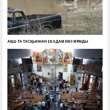
АҚШ-ТА ТАСҚЫННАН 10 АДАМ КӨЗ ЖҰМДЫ