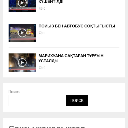
КҮШЕЙТІЛДІ
0
ПОЙЫЗ БЕН АВТОБУС СОҚТЫҒЫСТЫ
0
МАРИХУАНА САҚТАҒАН ТҰРҒЫН
ҰСТАЛДЫ
0
Поиск
ПОИСК