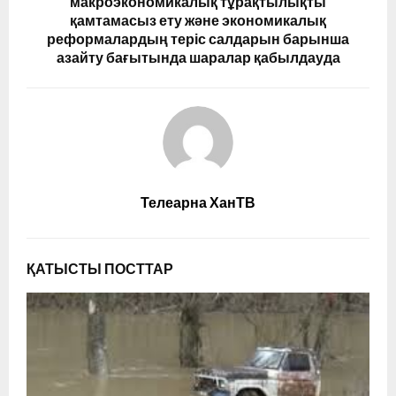
макроэкономикалық тұрақтылықты
қамтамасыз ету және экономикалық
реформалардың теріс салдарын барынша
азайту бағытында шаралар қабылдауда
Телеарна ХанТВ
ҚАТЫСТЫ ПОСТТАР