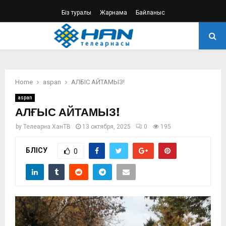
Біз туралы
Жарнама
Байланыс
PRIMARY
MENU
Home
aspan
АЛҒЫС АЙТАМЫЗ!
aspan
АЛҒЫС АЙТАМЫЗ!
by
Телеарна ХанТВ
13 октября, 2025
0
195
БӨЛІСУ
0