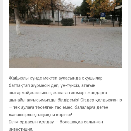
Жаңбырлы күнде мектеп ауласында оқушылар
батпақтап жүрмесін деп, үн-түнсіз, атағын
шығармай,жақсылық жасаған жомарт жандарға
шынайы алғысымызды білдіреміз! Сіздер қалдырған із
— тек аулаға төселген тас емес, балаларға деген
жанашырлықтың нақты көрінісі!
Білім ордасын қолдау — болашаққа салынған
инвестиция.