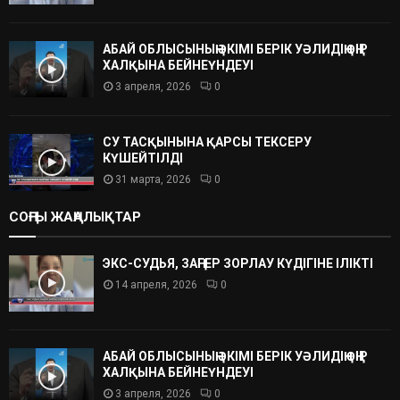
АБАЙ ОБЛЫСЫНЫҢ ӘКІМІ БЕРІК УӘЛИДІҢ ӨҢІР
ХАЛҚЫНА БЕЙНЕҮНДЕУІ
3 апреля, 2026
0
СУ ТАСҚЫНЫНА ҚАРСЫ ТЕКСЕРУ
КҮШЕЙТІЛДІ
31 марта, 2026
0
СОҢҒЫ ЖАҢАЛЫҚТАР
ЭКС-СУДЬЯ, ЗАҢГЕР ЗОРЛАУ КҮДІГІНЕ ІЛІКТІ
14 апреля, 2026
0
АБАЙ ОБЛЫСЫНЫҢ ӘКІМІ БЕРІК УӘЛИДІҢ ӨҢІР
ХАЛҚЫНА БЕЙНЕҮНДЕУІ
3 апреля, 2026
0