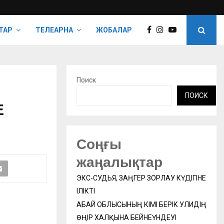
ТАР
ТЕЛЕАРНА
ЖОБАЛАР
Поиск
ПОИСК
Е
Соңғы
жаңалықтар
ЭКС-СУДЬЯ, ЗАҢГЕР ЗОРЛАУ КҮДІГІНЕ
ІЛІКТІ
АБАЙ ОБЛЫСЫНЫҢ ӘКІМІ БЕРІК УӘЛИДІҢ
ӨҢІР ХАЛҚЫНА БЕЙНЕҮНДЕУІ