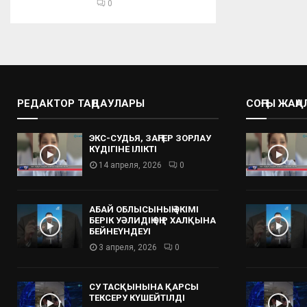
0
РЕДАКТОР ТАҢДАУЛАРЫ
СОҢҒЫ ЖАҢ
ЭКС-СУДЬЯ, ЗАҢГЕР ЗОРЛАУ
КҮДІГІНЕ ІЛІКТІ
14 апреля, 2026
0
АБАЙ ОБЛЫСЫНЫҢ ӘКІМІ
БЕРІК УӘЛИДІҢ ӨҢІР ХАЛҚЫНА
БЕЙНЕҮНДЕУІ
3 апреля, 2026
0
СУ ТАСҚЫНЫНА ҚАРСЫ
ТЕКСЕРУ КҮШЕЙТІЛДІ