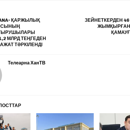
PANA» ҚАРЖЫЛЫҚ
ЗЕЙНЕТКЕРДЕН 46
АСЫНЫҢ
ЖЫМҚЫРҒАН
ТЫРУШЫЛАРЫ
ҚАМАУ
1,2 МЛРД ТЕҢГЕДЕН
АЖАТ ТӘРКІЛЕНДІ
Телеарна ХанТВ
ПОСТТАР