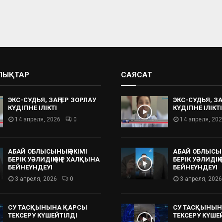
АЛЫҚТАР
САЯСАТ
ЭКС-СУДЬЯ, ЗАҢГЕР ЗОРЛАУ
ЭКС-СУДЬЯ, ЗА
КҮДІГІНЕ ІЛІКТІ
КҮДІГІНЕ ІЛІКТІ
14 апреля, 2026
0
14 апреля, 20
АБАЙ ОБЛЫСЫНЫҢ ӘКІМІ
АБАЙ ОБЛЫСЫН
БЕРІК УӘЛИДІҢ ӨҢІР ХАЛҚЫНА
БЕРІК УӘЛИДІҢ
БЕЙНЕҮНДЕУІ
БЕЙНЕҮНДЕУІ
3 апреля, 2026
0
3 апреля, 2026
СУ ТАСҚЫНЫНА ҚАРСЫ
СУ ТАСҚЫНЫН
ТЕКСЕРУ КҮШЕЙТІЛДІ
ТЕКСЕРУ КҮШЕ