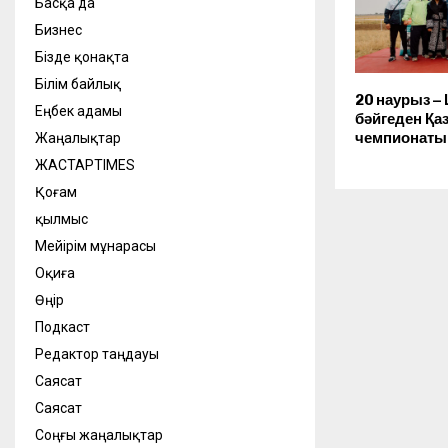
Басқа да
Бизнес
Бізде қонақта
Білім байлық
20 наурыз –
Еңбек адамы
бәйгеден Қа
чемпионаты 
Жаңалықтар
ЖАСТАРTIMES
Қоғам
қылмыс
Мейірім мұнарасы
Оқиға
Өңір
Подкаст
Редактор таңдауы
Саясат
Саясат
Соңғы жаңалықтар