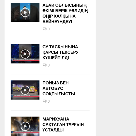
АБАЙ ОБЛЫСЫНЫҢ
ӘКІМІ БЕРІК УӘЛИДІҢ
ӨҢІР ХАЛҚЫНА
БЕЙНЕҮНДЕУІ
0
СУ ТАСҚЫНЫНА
ҚАРСЫ ТЕКСЕРУ
КҮШЕЙТІЛДІ
0
ПОЙЫЗ БЕН
АВТОБУС
СОҚТЫҒЫСТЫ
0
МАРИХУАНА
САҚТАҒАН ТҰРҒЫН
ҰСТАЛДЫ