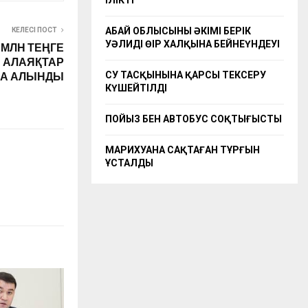
ІЛІКТІ
АБАЙ ОБЛЫСЫНЫҢ ӘКІМІ БЕРІК
КЕЛЕСІ ПОСТ
УӘЛИДІҢ ӨҢІР ХАЛҚЫНА БЕЙНЕҮНДЕУІ
 МЛН ТЕҢГЕ
 АЛАЯҚТАР
СУ ТАСҚЫНЫНА ҚАРСЫ ТЕКСЕРУ
ҒА АЛЫНДЫ
КҮШЕЙТІЛДІ
ПОЙЫЗ БЕН АВТОБУС СОҚТЫҒЫСТЫ
МАРИХУАНА САҚТАҒАН ТҰРҒЫН
ҰСТАЛДЫ