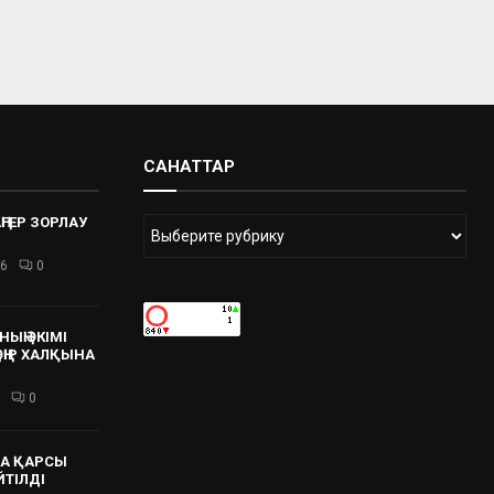
САНАТТАР
ҢГЕР ЗОРЛАУ
26
0
ЫҢ ӘКІМІ
 ӨҢІР ХАЛҚЫНА
0
А ҚАРСЫ
ЙТІЛДІ