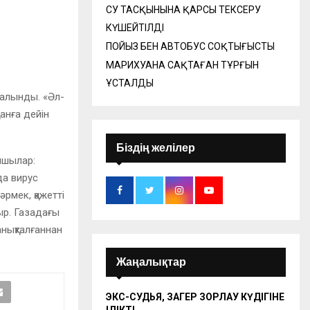
СУ ТАСҚЫНЫНА ҚАРСЫ ТЕКСЕРУ
КҮШЕЙТІЛДІ
ПОЙЫЗ БЕН АВТОБУС СОҚТЫҒЫСТЫ
МАРИХУАНА САҚТАҒАН ТҰРҒЫН
ҰСТАЛДЫ
салынды. «Әл-
анға дейін
Біздің желілер
пшылар:
да вирус
әрмек, қажетті
ыр. Газадағы
анықталғаннан
Жаңалықтар
ЭКС-СУДЬЯ, ЗАҢГЕР ЗОРЛАУ КҮДІГІНЕ