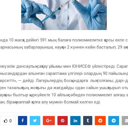
нда 10 жасқа дейінгі 591 мың балаға полиомиелитке қарсы екпе 
арнасының хабарлауынша, науқан 2 күннен кейін басталып, 29 ақп
иежүзілік денсаулық сақтау ұйымы мен ЮНИСЕФ үйлестіреді. Сара
нысандардан алынған сараптама үлгілері олардың 90 пайызын
рсетті», — дейді. Лагерьлердің босқындарға лық толғаны, дәрі-д
 пен тазалықтың жоқтығы да жағдайды одан сайын ушықтырып от
ауқаны былтыр қыркүйекте 10 айлық сәбиден полиомиелит алғаш 
ан, бірақ жаппай қолға алу мүмкін болмай келген еді.
0