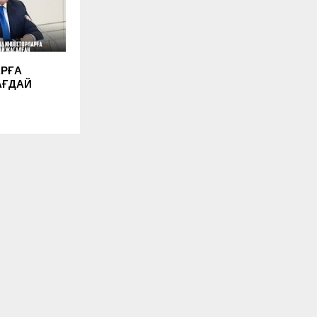
РҒА
АҒДАЙ