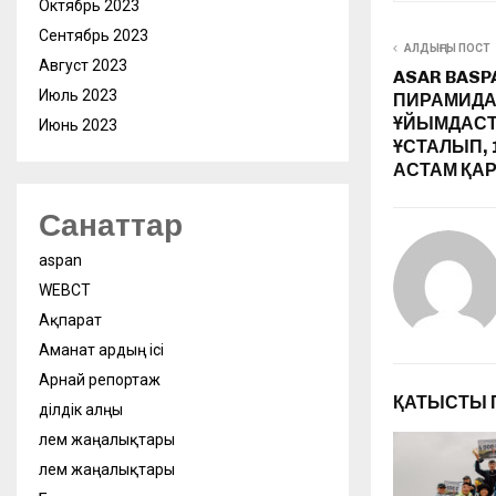
Октябрь 2023
Сентябрь 2023
АЛДЫҢҒЫ ПОСТ
Август 2023
ASAR BAS
Июль 2023
ПИРАМИД
ҰЙЫМДАС
Июнь 2023
ҰСТАЛЫП, 
АСТАМ ҚАР
Санаттар
aspan
WEBСӘТ
Ақпарат
Аманат ардың ісі
Арнай репортаж
ҚАТЫСТЫ 
Әділдік алңы
Әлем жаңалықтары
Әлем жаңалықтары