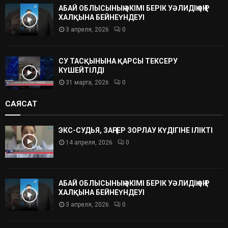
АБАЙ ОБЛЫСЫНЫҢ ӘКІМІ БЕРІК УӘЛИДІҢ ӨҢІР
ХАЛҚЫНА БЕЙНЕҮНДЕУІ
3 апреля, 2026
0
СУ ТАСҚЫНЫНА ҚАРСЫ ТЕКСЕРУ
КҮШЕЙТІЛДІ
31 марта, 2026
0
САЯСАТ
ЭКС-СУДЬЯ, ЗАҢГЕР ЗОРЛАУ КҮДІГІНЕ ІЛІКТІ
14 апреля, 2026
0
АБАЙ ОБЛЫСЫНЫҢ ӘКІМІ БЕРІК УӘЛИДІҢ ӨҢІР
ХАЛҚЫНА БЕЙНЕҮНДЕУІ
3 апреля, 2026
0