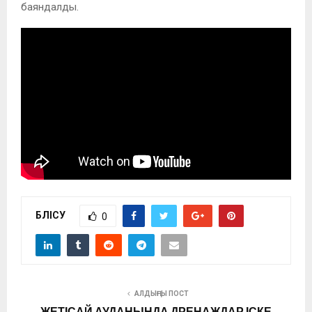
баяндалды.
БӨЛІСУ
0
АЛДЫҢҒЫ ПОСТ
ЖЕТІСАЙ АУДАНЫНДА ДРЕНАЖДАР ІСКЕ