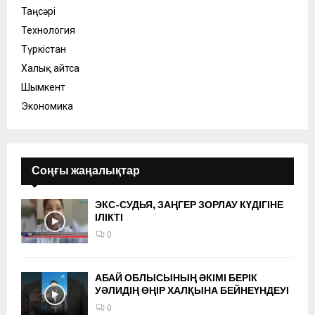
Таңсәрі
Технология
Түркістан
Халық айтса
Шымкент
Экономика
Соңғы жаңалықтар
ЭКС-СУДЬЯ, ЗАҢГЕР ЗОРЛАУ КҮДІГІНЕ
ІЛІКТІ
0
АБАЙ ОБЛЫСЫНЫҢ ӘКІМІ БЕРІК
УӘЛИДІҢ ӨҢІР ХАЛҚЫНА БЕЙНЕҮНДЕУІ
0