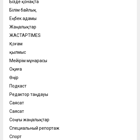
Бізде қонақта
Білім байлық
Еңбек адамы
Жаңалықтар
ЖАСТАРTIMES
Қоғам
қылмыс
Мейірім мұнарасы
Оқиға
Өңір
Подкаст
Редактор таңдауы
Саясат
Саясат
Соңғы жаңалықтар
Специальный репортаж
Спорт