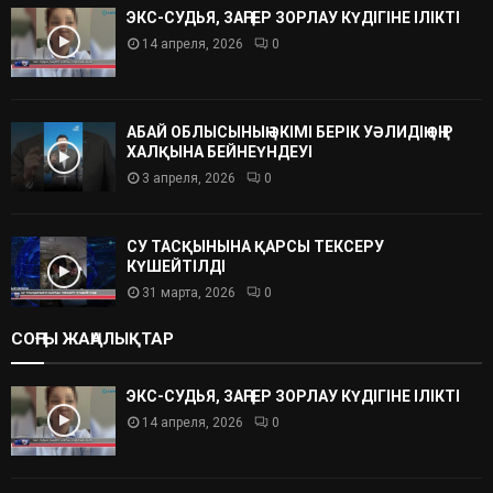
ЭКС-СУДЬЯ, ЗАҢГЕР ЗОРЛАУ КҮДІГІНЕ ІЛІКТІ
14 апреля, 2026
0
АБАЙ ОБЛЫСЫНЫҢ ӘКІМІ БЕРІК УӘЛИДІҢ ӨҢІР
ХАЛҚЫНА БЕЙНЕҮНДЕУІ
3 апреля, 2026
0
СУ ТАСҚЫНЫНА ҚАРСЫ ТЕКСЕРУ
КҮШЕЙТІЛДІ
31 марта, 2026
0
СОҢҒЫ ЖАҢАЛЫҚТАР
ЭКС-СУДЬЯ, ЗАҢГЕР ЗОРЛАУ КҮДІГІНЕ ІЛІКТІ
14 апреля, 2026
0