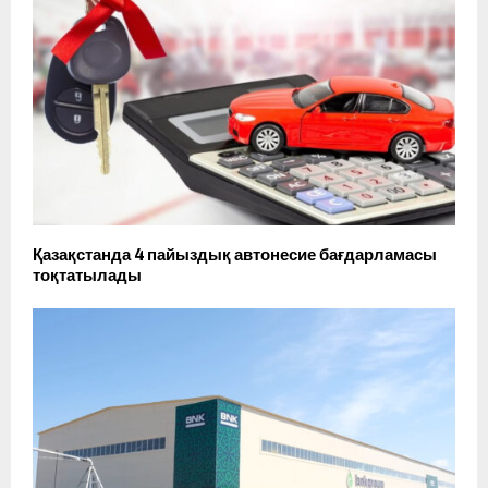
Қазақстанда 4 пайыздық автонесие бағдарламасы
тоқтатылады