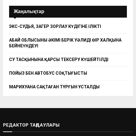
Жаңалықтар
ЭКС-СУДЬЯ, ЗАҢГЕР ЗОРЛАУ КҮДІГІНЕ ІЛІКТІ
АБАЙ ОБЛЫСЫНЫҢ ӘКІМІ БЕРІК УӘЛИДІҢ ӨҢІР ХАЛҚЫНА
БЕЙНЕҮНДЕУІ
СУ ТАСҚЫНЫНА ҚАРСЫ ТЕКСЕРУ КҮШЕЙТІЛДІ
ПОЙЫЗ БЕН АВТОБУС СОҚТЫҒЫСТЫ
МАРИХУАНА САҚТАҒАН ТҰРҒЫН ҰСТАЛДЫ
РЕДАКТОР ТАҢДАУЛАРЫ