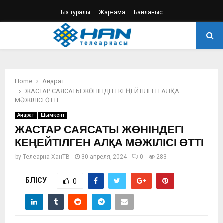
Біз туралы
Жарнама
Байланыс
PRIMARY
MENU
Home
Ақпарат
ЖАСТАР САЯСАТЫ ЖӨНІНДЕГІ КЕҢЕЙТІЛГЕН АЛҚА
МӘЖІЛІСІ ӨТТІ
Ақпарат
Шымкент
ЖАСТАР САЯСАТЫ ЖӨНІНДЕГІ
КЕҢЕЙТІЛГЕН АЛҚА МӘЖІЛІСІ ӨТТІ
by
Телеарна ХанТВ
30 апреля, 2024
0
283
БӨЛІСУ
0