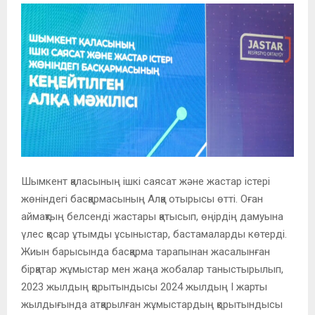
Шымкент қаласының ішкі саясат және жастар істері
жөніндегі басқармасының Алқа отырысы өтті. Оған
аймақтың белсенді жастары қатысып, өңірдің дамуына
үлес қосар ұтымды ұсыныстар, бастамаларды көтерді.
Жиын барысында басқарма тарапынан жасалынған
бірқатар жұмыстар мен жаңа жобалар таныстырылып,
2023 жылдың қорытындысы 2024 жылдың І жарты
жылдығында атқарылған жұмыстардың қорытындысы