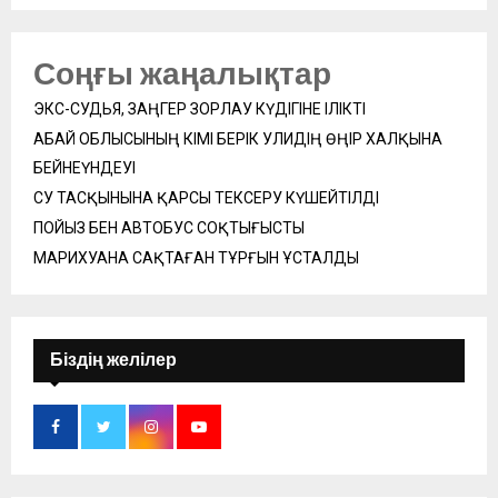
Соңғы жаңалықтар
ЭКС-СУДЬЯ, ЗАҢГЕР ЗОРЛАУ КҮДІГІНЕ ІЛІКТІ
АБАЙ ОБЛЫСЫНЫҢ ӘКІМІ БЕРІК УӘЛИДІҢ ӨҢІР ХАЛҚЫНА
БЕЙНЕҮНДЕУІ
СУ ТАСҚЫНЫНА ҚАРСЫ ТЕКСЕРУ КҮШЕЙТІЛДІ
ПОЙЫЗ БЕН АВТОБУС СОҚТЫҒЫСТЫ
МАРИХУАНА САҚТАҒАН ТҰРҒЫН ҰСТАЛДЫ
Біздің желілер