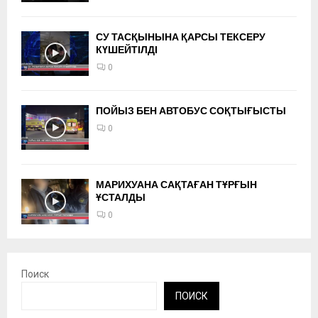
СУ ТАСҚЫНЫНА ҚАРСЫ ТЕКСЕРУ
КҮШЕЙТІЛДІ
0
ПОЙЫЗ БЕН АВТОБУС СОҚТЫҒЫСТЫ
0
МАРИХУАНА САҚТАҒАН ТҰРҒЫН
ҰСТАЛДЫ
0
Поиск
ПОИСК