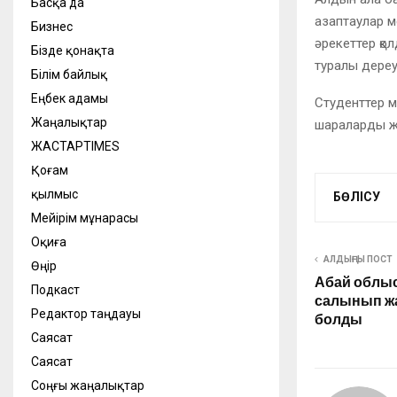
Басқа да
азаптаулар м
Бизнес
әрекеттер қо
Бізде қонақта
туралы дереу
Білім байлық
Еңбек адамы
Студенттер ме
Жаңалықтар
шараларды жүй
ЖАСТАРTIMES
Қоғам
қылмыс
БӨЛІСУ
Мейірім мұнарасы
Оқиға
АЛДЫҢҒЫ ПОСТ
Өңір
Абай облыс
Подкаст
салынып жа
Редактор таңдауы
болды
Саясат
Саясат
Соңғы жаңалықтар