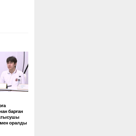
рға
нан барған
қатысушы
нмен оралды