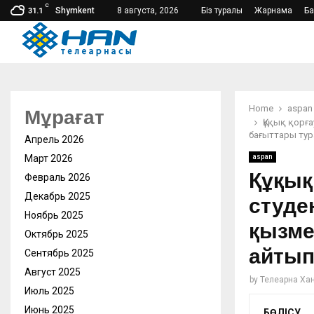
C
Shymkent
8 августа, 2026
Біз туралы
Жарнама
Б
31.1
Home
aspan
Мұрағат
Құқық қорға
бағыттары тур
Апрель 2026
Март 2026
aspan
Құқық
Февраль 2026
Декабрь 2025
студе
Ноябрь 2025
қызме
Октябрь 2025
айтып
Сентябрь 2025
Август 2025
by
Телеарна Ха
Июль 2025
Июнь 2025
БӨЛІСУ