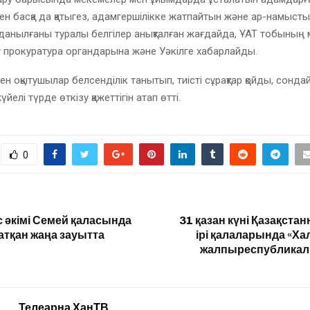
ен басқа да қатыгез, адамгершілікке жатпайтын және ар-намысты
лданылғаны туралы белгілер анықталған жағдайда, ҰАТ тобының 
 прокуратура органдарына және Уәкілге хабарлайды.
н оқытушылар белсенділік танытып, тиісті сұрақтар қойды, сондай
елі түрде өткізу қажеттігін атап өтті.
0
 әкімі Семей қаласында
31 қазан күні Қазақста
тқан жаңа зауытта
ірі қалаларында «Ха
жалпыреспубликал
Телеарна ХанТВ