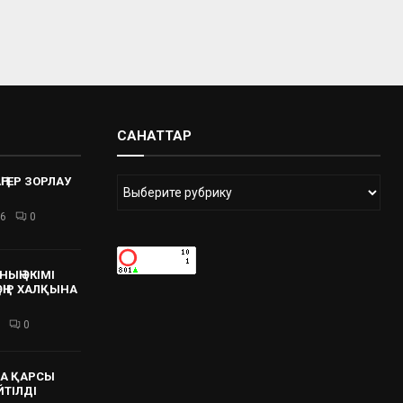
САНАТТАР
ҢГЕР ЗОРЛАУ
26
0
ЫҢ ӘКІМІ
 ӨҢІР ХАЛҚЫНА
0
А ҚАРСЫ
ЙТІЛДІ