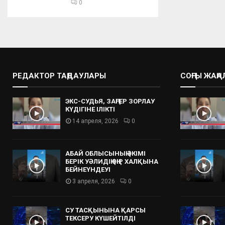
0
РЕДАКТОР ТАҢДАУЛАРЫ
СОҢҒЫ ЖАҢ
ЭКС-СУДЬЯ, ЗАҢГЕР ЗОРЛАУ
КҮДІГІНЕ ІЛІКТІ
14 апреля, 2026
0
АБАЙ ОБЛЫСЫНЫҢ ӘКІМІ
БЕРІК УӘЛИДІҢ ӨҢІР ХАЛҚЫНА
БЕЙНЕҮНДЕУІ
3 апреля, 2026
0
СУ ТАСҚЫНЫНА ҚАРСЫ
ТЕКСЕРУ КҮШЕЙТІЛДІ