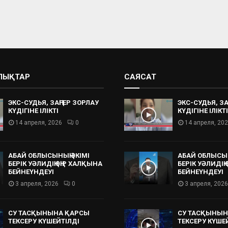
АЛЫҚТАР
САЯСАТ
ЭКС-СУДЬЯ, ЗАҢГЕР ЗОРЛАУ
ЭКС-СУДЬЯ, ЗА
КҮДІГІНЕ ІЛІКТІ
КҮДІГІНЕ ІЛІКТІ
14 апреля, 2026
0
14 апреля, 20
АБАЙ ОБЛЫСЫНЫҢ ӘКІМІ
АБАЙ ОБЛЫСЫН
БЕРІК УӘЛИДІҢ ӨҢІР ХАЛҚЫНА
БЕРІК УӘЛИДІҢ
БЕЙНЕҮНДЕУІ
БЕЙНЕҮНДЕУІ
3 апреля, 2026
0
3 апреля, 2026
СУ ТАСҚЫНЫНА ҚАРСЫ
СУ ТАСҚЫНЫН
ТЕКСЕРУ КҮШЕЙТІЛДІ
ТЕКСЕРУ КҮШЕ