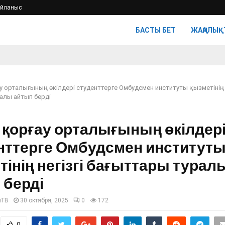
айланыс
БАСТЫ БЕТ
ЖАҢАЛЫҚ
у орталығының өкілдері студенттерге Омбудсмен институты қызметінің н
алы айтып берді
 қорғау орталығының өкілдер
нттерге Омбудсмен институт
тінің негізгі бағыттары турал
 берді
нТВ
30 октября, 2025
0
172