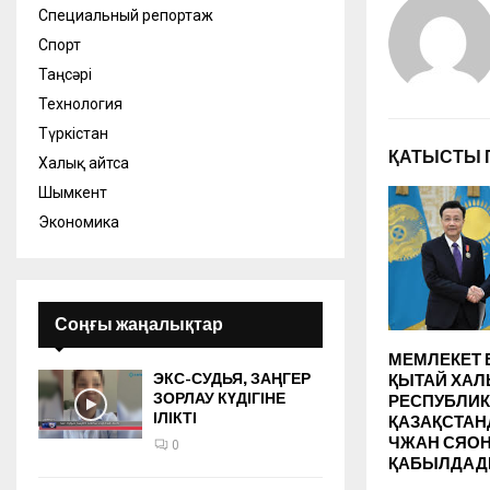
Специальный репортаж
Спорт
Таңсәрі
Технология
Түркістан
ҚАТЫСТЫ 
Халық айтса
Шымкент
Экономика
Соңғы жаңалықтар
МЕМЛЕКЕТ
ЭКС-СУДЬЯ, ЗАҢГЕР
ҚЫТАЙ ХАЛ
ЗОРЛАУ КҮДІГІНЕ
РЕСПУБЛИ
ІЛІКТІ
ҚАЗАҚСТАН
ЧЖАН СЯО
0
ҚАБЫЛДА