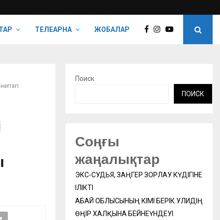
ТАР
ТЕЛЕАРНА
ЖОБАЛАР
Поиск
егізгі
ПОИСК
і
Соңғы
ы
жаңалықтар
ы
ЭКС-СУДЬЯ, ЗАҢГЕР ЗОРЛАУ КҮДІГІНЕ
ІЛІКТІ
АБАЙ ОБЛЫСЫНЫҢ ӘКІМІ БЕРІК УӘЛИДІҢ
ӨҢІР ХАЛҚЫНА БЕЙНЕҮНДЕУІ