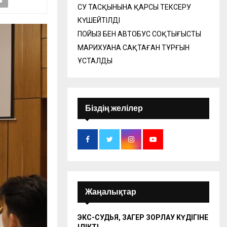
СУ ТАСҚЫНЫНА ҚАРСЫ ТЕКСЕРУ
КҮШЕЙТІЛДІ
ПОЙЫЗ БЕН АВТОБУС СОҚТЫҒЫСТЫ
МАРИХУАНА САҚТАҒАН ТҰРҒЫН
ҰСТАЛДЫ
Біздің желілер
Жаңалықтар
ЭКС-СУДЬЯ, ЗАҢГЕР ЗОРЛАУ КҮДІГІНЕ