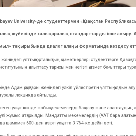
kbayev University-де студенттермен «Қазақстан Республика
лық жүйесінде халықаралық стандарттарды іске асыру. А
имыл» тақырыбында диалог алаңы форматында кездесу өтт
ы жөніндегі ұлттық орталықтың қызметкерлері студенттерге Қазақс
ститутының қалыптасу тарихы мен негізгі қызмет бағыттары тур
нде Адам құқықтары жөніндегі уәкіл үйлестіретін ұлттық алдын алу 
і туралы лекцияда айтылды.
теген уақыт ішінде жабық мекемелерді бақылау және азаптаудың 
улі жұмыс атқарылды. Мандатты мекемелердің (ҰАТ бара алаты
а шамамен 600-ден қазіргі уақытта 3 764-ке дейін өсті.
ару барысында мекемелер мен ұйымдарда ұсталатын адамдарға