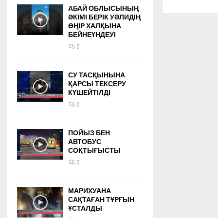
АБАЙ ОБЛЫСЫНЫҢ
ӘКІМІ БЕРІК УӘЛИДІҢ
ӨҢІР ХАЛҚЫНА
БЕЙНЕҮНДЕУІ
0
СУ ТАСҚЫНЫНА
ҚАРСЫ ТЕКСЕРУ
КҮШЕЙТІЛДІ
0
ПОЙЫЗ БЕН
АВТОБУС
СОҚТЫҒЫСТЫ
0
МАРИХУАНА
САҚТАҒАН ТҰРҒЫН
ҰСТАЛДЫ