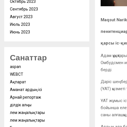
Октябрь 2023
Сентябрь 2023
Август 2023
Maqsut Nari
Июль 2023
пенитенциар
Июнь 2023
қарсы іс-қ
Санаттар
Адам құқықтар
Омбудсмен ин
aspan
берді.
WEBСӘТ
Дәріс шеңбері
Ақпарат
(ҰАТ) қызмет
Аманат ардың ісі
Арнай репортаж
ҰАТ жұмыс іс
Әділдік алңы
бойынша еле
Әлем жаңалықтары
саны алғашқыд
Әлем жаңалықтары
Алдын ала б