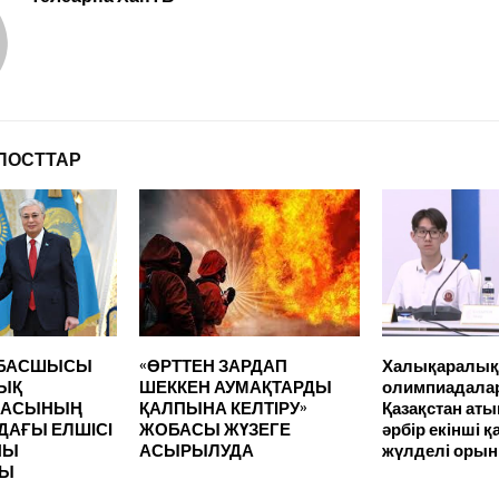
ПОСТТАР
 БАСШЫСЫ
«ӨРТТЕН ЗАРДАП
Халықаралық
ЫҚ
ШЕККЕН АУМАҚТАРДЫ
олимпиадала
КАСЫНЫҢ
ҚАЛПЫНА КЕЛТІРУ»
Қазақстан аты
ДАҒЫ ЕЛШІСІ
ЖОБАСЫ ЖҮЗЕГЕ
әрбір екінші 
НЫ
АСЫРЫЛУДА
жүлделі оры
ДЫ