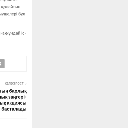
 қорлайтын
мүшелері бұл
-ақ мұндай іс-
КЕЛЕСІ ПОСТ
нның барлық
лық заңгері»
ық акциясы
басталады