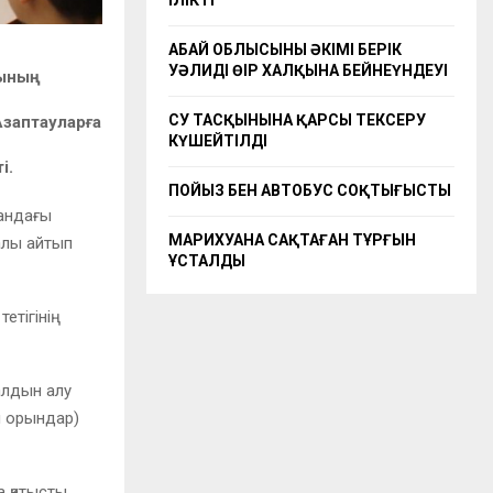
ІЛІКТІ
АБАЙ ОБЛЫСЫНЫҢ ӘКІМІ БЕРІК
УӘЛИДІҢ ӨҢІР ХАЛҚЫНА БЕЙНЕҮНДЕУІ
сының
СУ ТАСҚЫНЫНА ҚАРСЫ ТЕКСЕРУ
заптауларға
КҮШЕЙТІЛДІ
і.
ПОЙЫЗ БЕН АВТОБУС СОҚТЫҒЫСТЫ
тандағы
МАРИХУАНА САҚТАҒАН ТҰРҒЫН
алы айтып
ҰСТАЛДЫ
тетігінің
алдын алу
н орындар)
 қатысты