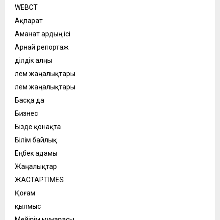
WEBСӘТ
Ақпарат
Аманат ардың ісі
Арнай репортаж
Әділдік алңы
Әлем жаңалықтары
Әлем жаңалықтары
Басқа да
Бизнес
Бізде қонақта
Білім байлық
Еңбек адамы
Жаңалықтар
ЖАСТАРTIMES
Қоғам
қылмыс
Мейірім мұнарасы