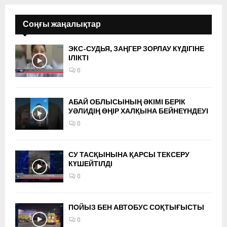
Соңғы жаңалықтар
ЭКС-СУДЬЯ, ЗАҢГЕР ЗОРЛАУ КҮДІГІНЕ
ІЛІКТІ
0
АБАЙ ОБЛЫСЫНЫҢ ӘКІМІ БЕРІК
УӘЛИДІҢ ӨҢІР ХАЛҚЫНА БЕЙНЕҮНДЕУІ
0
СУ ТАСҚЫНЫНА ҚАРСЫ ТЕКСЕРУ
КҮШЕЙТІЛДІ
0
ПОЙЫЗ БЕН АВТОБУС СОҚТЫҒЫСТЫ
0