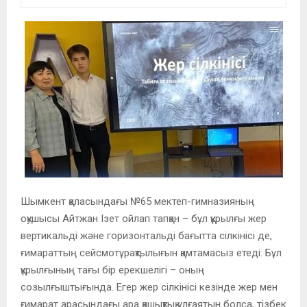
Шымкент қаласындағы №65 мектеп-гимназияның
оқушысы Айтжан Ізет ойлап тапқан – бұл құрылғы жер
вертикальді және горизонтальді бағытта сілкінісі де,
ғимараттың сейсмотұрақтылығын қамтамасыз етеді. Бұл
құрылғының тағы бір ерекшелігі – оның
созылғыштығында. Егер жер сілкінісі кезінде жер мен
ғимарат арасындағы ара қашықтық ұлғаятын болса, тізбек