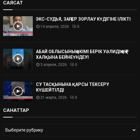
САЯСАТ
ЭКС-СУДЬЯ, ЗАҢГЕР ЗОРЛАУ КҮДІГІНЕ ІЛІКТІ
14 апреля, 2026
0
АБАЙ ОБЛЫСЫНЫҢ ӘКІМІ БЕРІК УӘЛИДІҢ ӨҢІР
ХАЛҚЫНА БЕЙНЕҮНДЕУІ
3 апреля, 2026
0
СУ ТАСҚЫНЫНА ҚАРСЫ ТЕКСЕРУ
КҮШЕЙТІЛДІ
31 марта, 2026
0
САНАТТАР