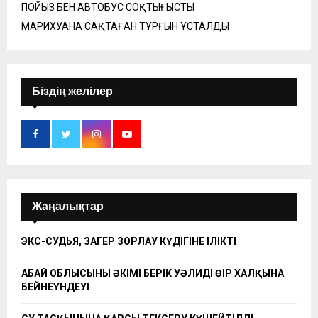
ПОЙЫЗ БЕН АВТОБУС СОҚТЫҒЫСТЫ
МАРИХУАНА САҚТАҒАН ТҰРҒЫН ҰСТАЛДЫ
Біздің желілер
Жаңалықтар
ЭКС-СУДЬЯ, ЗАҢГЕР ЗОРЛАУ КҮДІГІНЕ ІЛІКТІ
АБАЙ ОБЛЫСЫНЫҢ ӘКІМІ БЕРІК УӘЛИДІҢ ӨҢІР ХАЛҚЫНА
БЕЙНЕҮНДЕУІ