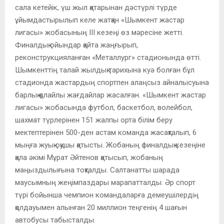
сала кетейік, үш жыл қатарынан дәстүрлі түрде
ұйымдастырылып келе жатқан «Шымкент жастар
лигасы» жобасының ІІІ кезеңі өз мәресіне жетті.
Финалдық ойындар қайта жаңғырып,
реконструкцияланған «Металлург» стадионында өтті.
Шымкенттің талай жылдық тарихына куә болған бұл
стадионда жастардың спортпен алаңсыз айналысуына
барлық қолайлы жағдайлар жасалған. «Шымкент жастар
лигасы» жобасында футбол, баскетбол, волейбол,
шахмат түрлерінен 151 жалпы орта білім беру
мектептерінен 500-ден астам команда жасақталып, 6
мыңға жуық оқушы қатысты. Жобаның финалдық кезеңіне
қала әкімі Мұрат Әйтенов қатысып, жобаның
маңыздылығына тоқталды. Салтанатты шарада
маусымның жеңімпаздары марапатталды. Әр спорт
түрі бойынша чемпион командаларға демеушілердің
қолдауымен алынған 20 миллион теңгенің 4 шағын
автобусы табысталды.