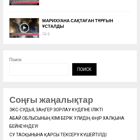
МАРИХУАНА САҚТАҒАН ТҰРҒЫН
ҰСТАЛДЫ
0
Поиск
ПОИСК
Соңғы жаңалықтар
ЭКС-СУДЬЯ, ЗАҢГЕР ЗОРЛАУ КҮДІГІНЕ ІЛІКТІ
АБАЙ ОБЛЫСЫНЫҢ ӘКІМІ БЕРІК УӘЛИДІҢ ӨҢІР ХАЛҚЫНА
БЕЙНЕҮНДЕУІ
СУ ТАСҚЫНЫНА ҚАРСЫ ТЕКСЕРУ КҮШЕЙТІЛДІ