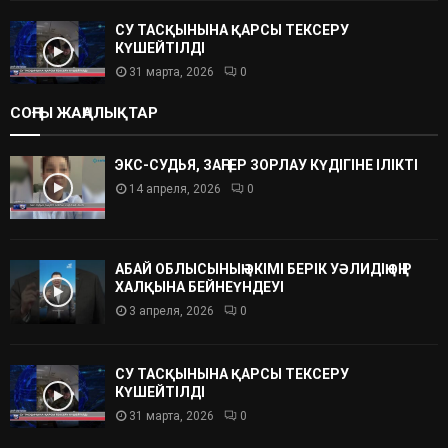
СУ ТАСҚЫНЫНА ҚАРСЫ ТЕКСЕРУ
КҮШЕЙТІЛДІ
31 марта, 2026
0
СОҢҒЫ ЖАҢАЛЫҚТАР
ЭКС-СУДЬЯ, ЗАҢГЕР ЗОРЛАУ КҮДІГІНЕ ІЛІКТІ
14 апреля, 2026
0
АБАЙ ОБЛЫСЫНЫҢ ӘКІМІ БЕРІК УӘЛИДІҢ ӨҢІР
ХАЛҚЫНА БЕЙНЕҮНДЕУІ
3 апреля, 2026
0
СУ ТАСҚЫНЫНА ҚАРСЫ ТЕКСЕРУ
КҮШЕЙТІЛДІ
31 марта, 2026
0