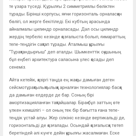
те ұзара түседі. Құрылғы 2 симметриялы бөліктен
тұрады. Бірінші корпусы, яғни горизонталь орналасқан
бөлігі, ол жерге бекітіледі. Екі кубтың арасында
айналмалы цилиндр орналасады. Дәл осы цилиндр
жердің тербеліс кезінде қозғалыста болып, ғимараттың
тепе-теңдігін сақтап тұрады. Аталмыш құрылғы
“Тұрақтандырғыш” деп аталды. Шымкенттік оқушының
бұл еңбегі архитектура саласына үлес қосады деп
сенеміз.
Айта кетейік, қазіргі таңда ең жақсы дамыған деген
сейсмотұрақтылықтылыққа арналған технологиялар басқа
да дамыған елдерде де бар. Соның бірі
амортизацияланған тақтайшалар. Бірақ бұл заттың өте
үлкен кемшілігі – ол оның тек бір бағытта ғана тепе-
теңдік ұстай алуы. Жер сілкініс кезінде вертикальді де,
горизонтальді де қозғалады. Осындай қозғалысқа төтеп
беретіндей әлі күнге дейін құрылғы жасалмаған. Еске