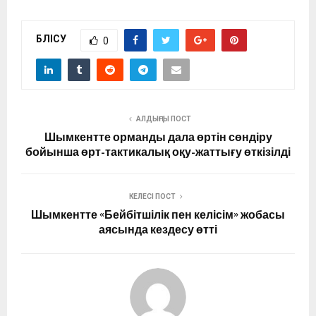
БӨЛІСУ
0
АЛДЫҢҒЫ ПОСТ
Шымкентте орманды дала өртін сөндіру
бойынша өрт-тактикалық оқу-жаттығу өткізілді
КЕЛЕСІ ПОСТ
Шымкентте «Бейбітшілік пен келісім» жобасы
аясында кездесу өтті