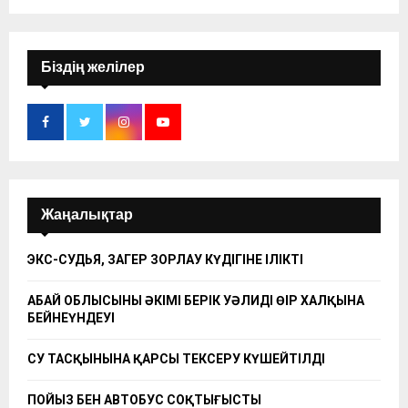
Біздің желілер
Жаңалықтар
ЭКС-СУДЬЯ, ЗАҢГЕР ЗОРЛАУ КҮДІГІНЕ ІЛІКТІ
АБАЙ ОБЛЫСЫНЫҢ ӘКІМІ БЕРІК УӘЛИДІҢ ӨҢІР ХАЛҚЫНА
БЕЙНЕҮНДЕУІ
СУ ТАСҚЫНЫНА ҚАРСЫ ТЕКСЕРУ КҮШЕЙТІЛДІ
ПОЙЫЗ БЕН АВТОБУС СОҚТЫҒЫСТЫ