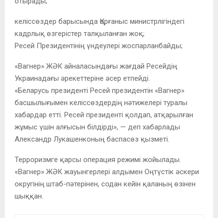
отырады;
келіссөздер барысында Қорғаныс министрлігіндегі
кадрлық өзгерістер талқыланған жоқ;
Ресей Президентінің үндеулері жоспарланбайды;
«Вагнер» ЖӘК айналасындағы жағдай Ресейдің
Украинадағы әрекеттеріне әсер етпейді.
«Беларусь президенті Ресей президентін «Вагнер»
басшылығымен келіссөздердің нәтижелері туралы
хабардар етті. Ресей президенті қолдап, атқарылған
жұмыс үшін алғысын білдірді», — деп хабарлады
Александр Лукашенконың баспасөз қызметі.
Терроризмге қарсы операция режимі жойылады.
«Вагнер» ЖӘК жауынгерлері алдымен Оңтүстік әскери
округінің штаб-пәтерінен, содан кейін қаланың өзінен
шыққан.