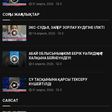
31 марта, 2026
0
СОҢҒЫ ЖАҢАЛЫҚТАР
ЭКС-СУДЬЯ, ЗАҢГЕР ЗОРЛАУ КҮДІГІНЕ ІЛІКТІ
14 апреля, 2026
0
АБАЙ ОБЛЫСЫНЫҢ ӘКІМІ БЕРІК УӘЛИДІҢ ӨҢІР
ХАЛҚЫНА БЕЙНЕҮНДЕУІ
3 апреля, 2026
0
СУ ТАСҚЫНЫНА ҚАРСЫ ТЕКСЕРУ
КҮШЕЙТІЛДІ
31 марта, 2026
0
САЯСАТ