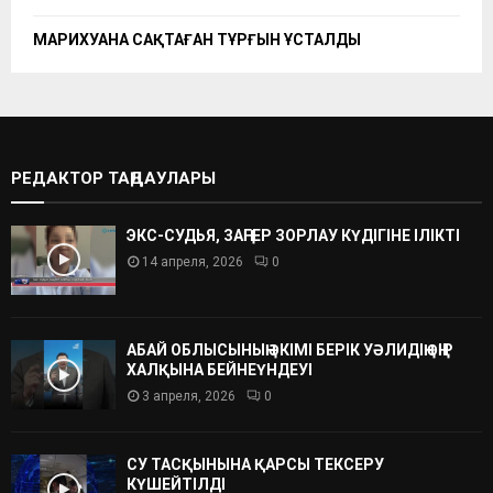
МАРИХУАНА САҚТАҒАН ТҰРҒЫН ҰСТАЛДЫ
РЕДАКТОР ТАҢДАУЛАРЫ
ЭКС-СУДЬЯ, ЗАҢГЕР ЗОРЛАУ КҮДІГІНЕ ІЛІКТІ
14 апреля, 2026
0
АБАЙ ОБЛЫСЫНЫҢ ӘКІМІ БЕРІК УӘЛИДІҢ ӨҢІР
ХАЛҚЫНА БЕЙНЕҮНДЕУІ
3 апреля, 2026
0
СУ ТАСҚЫНЫНА ҚАРСЫ ТЕКСЕРУ
КҮШЕЙТІЛДІ