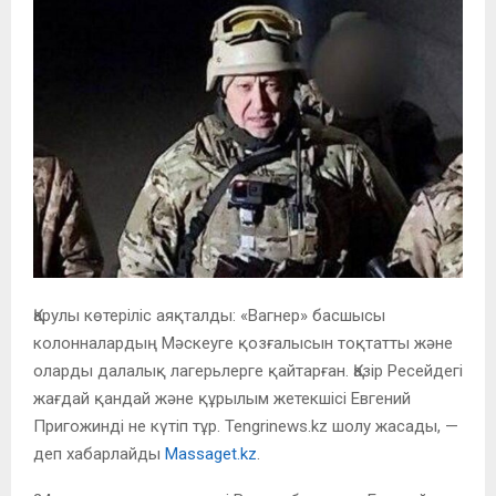
Қарулы көтеріліс аяқталды: «Вагнер» басшысы
колонналардың Мәскеуге қозғалысын тоқтатты және
оларды далалық лагерьлерге қайтарған. Қазір Ресейдегі
жағдай қандай және құрылым жетекшісі Евгений
Пригожинді не күтіп тұр. Tengrinews.kz шолу жасады, —
деп хабарлайды
Massaget.kz
.