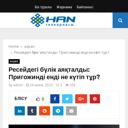
Біз туралы
Жарнама
Байланыс
PRIMARY
MENU
Home
aspan
Ресейдегі бүлік аяқталды: Пригожинді енді не күтіп тұр?
aspan
Ресейдегі бүлік аяқталды:
Пригожинді енді не күтіп тұр?
by
admin
26 июня, 2023
0
356
БӨЛІСУ
0