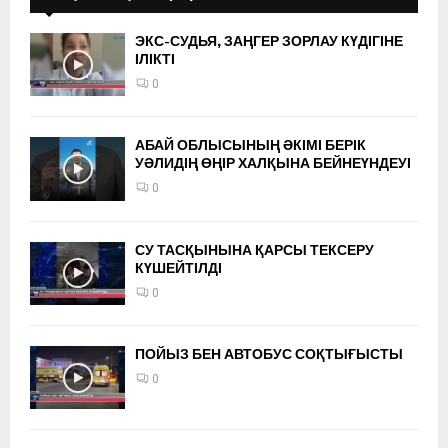
ЭКС-СУДЬЯ, ЗАҢГЕР ЗОРЛАУ КҮДІГІНЕ
ІЛІКТІ
0
АБАЙ ОБЛЫСЫНЫҢ ӘКІМІ БЕРІК
УӘЛИДІҢ ӨҢІР ХАЛҚЫНА БЕЙНЕҮНДЕУІ
0
СУ ТАСҚЫНЫНА ҚАРСЫ ТЕКСЕРУ
КҮШЕЙТІЛДІ
0
ПОЙЫЗ БЕН АВТОБУС СОҚТЫҒЫСТЫ
0