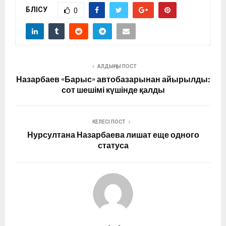
БӨЛІСУ
0
АЛДЫҢҒЫ ПОСТ
Назарбаев «Барыс» автобазарынан айырылды:
сот шешімі күшінде қалды
КЕЛЕСІ ПОСТ
Нурсултана Назарбаева лишат еще одного
статуса