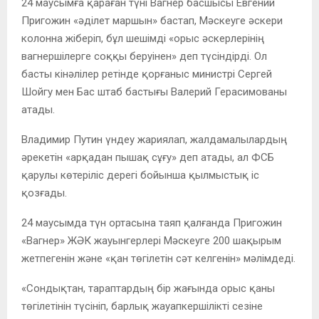
24 маусымға қараған түні Вагнер басшысы Евгений
Пригожин «әділет маршын» бастап, Мәскеуге әскери
колонна жіберіп, бұл шешімді «орыс әскерлерінің
вагнершілерге соққы беруінен» деп түсіндірді. Ол
басты кінәлілер ретінде қорғаныс министрі Сергей
Шойгу мен Бас штаб бастығы Валерий Герасимованы
атады.
Владимир Путин үндеу жариялап, жалдамалылардың
әрекетін «арқадан пышақ сұғу» деп атады, ал ФСБ
қарулы көтеріліс дерегі бойынша қылмыстық іс
қозғады.
24 маусымда түн ортасына таяп қалғанда Пригожин
«Вагнер» ЖӘК жауынгерлері Мәскеуге 200 шақырым
жетпегенін және «қан төгілетін сәт келгенін» мәлімдеді.
«Сондықтан, тараптардың бір жағында орыс қаны
төгілетінін түсініп, барлық жауапкершілікті сезіне