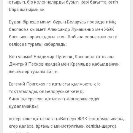
отырып, біз колонналарды бұрып, кері бағытта кетіп
бара жатырмыз».
Бұдан бірнеше минут бұрын Беларусь президентінің
баспасөз қызметі Александр Лукашенко мен ЖӘК
басшысы арасындағы «күні бойына созылған» сәтті
келіссөз туралы хабарлады.
Көп ұзамай Владимир Путиннің баспасөз хатшысы
Дмитрий Песков жағдай мен Кремльде қабылданған
шешімдер туралы айтты:
Евгений Пригожинге қатысты қылмыстық іс
тоқтатылады, ол Белоруське кетеді;
билік көтеріліске қатысқан «вагнершілерді»
қудаламайды;
көтеріліске қатыспаған «Вагнер» ЖӘК жалдамалылары,
егер қаласа, Қорғаныс министрлігімен келісім-шартқа