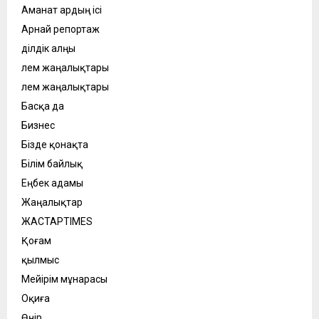
Аманат ардың ісі
Арнай репортаж
Әділдік алңы
Әлем жаңалықтары
Әлем жаңалықтары
Басқа да
Бизнес
Бізде қонақта
Білім байлық
Еңбек адамы
Жаңалықтар
ЖАСТАРTIMES
Қоғам
қылмыс
Мейірім мұнарасы
Оқиға
Өңір