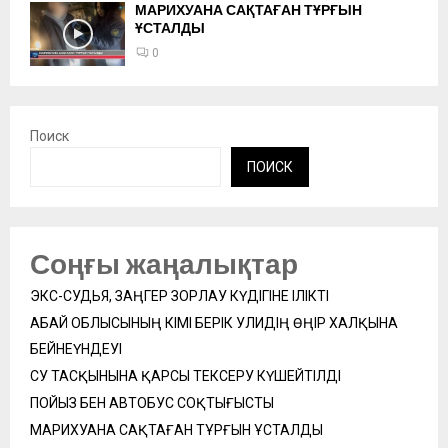
МАРИХУАНА САҚТАҒАН ТҰРҒЫН
ҰСТАЛДЫ
0
Поиск
ПОИСК
Соңғы жаңалықтар
ЭКС-СУДЬЯ, ЗАҢГЕР ЗОРЛАУ КҮДІГІНЕ ІЛІКТІ
АБАЙ ОБЛЫСЫНЫҢ ӘКІМІ БЕРІК УӘЛИДІҢ ӨҢІР ХАЛҚЫНА
БЕЙНЕҮНДЕУІ
СУ ТАСҚЫНЫНА ҚАРСЫ ТЕКСЕРУ КҮШЕЙТІЛДІ
ПОЙЫЗ БЕН АВТОБУС СОҚТЫҒЫСТЫ
МАРИХУАНА САҚТАҒАН ТҰРҒЫН ҰСТАЛДЫ