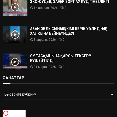
ЭКС-СУДЬЯ, ЗАҢГЕР ЗОРЛАУ КҮДІГІНЕ ІЛІКТІ
14 апреля, 2026
0
АБАЙ ОБЛЫСЫНЫҢ ӘКІМІ БЕРІК УӘЛИДІҢ ӨҢІР
ХАЛҚЫНА БЕЙНЕҮНДЕУІ
3 апреля, 2026
0
СУ ТАСҚЫНЫНА ҚАРСЫ ТЕКСЕРУ
КҮШЕЙТІЛДІ
31 марта, 2026
0
САНАТТАР