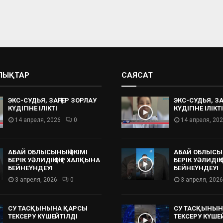
АЛЫҚТАР
САЯСАТ
ЭКС-СУДЬЯ, ЗАҢГЕР ЗОРЛАУ
ЭКС-СУДЬЯ, ЗА
КҮДІГІНЕ ІЛІКТІ
КҮДІГІНЕ ІЛІКТІ
14 апреля, 2026
0
14 апреля, 20
АБАЙ ОБЛЫСЫНЫҢ ӘКІМІ
АБАЙ ОБЛЫСЫН
БЕРІК УӘЛИДІҢ ӨҢІР ХАЛҚЫНА
БЕРІК УӘЛИДІҢ
БЕЙНЕҮНДЕУІ
БЕЙНЕҮНДЕУІ
3 апреля, 2026
0
3 апреля, 2026
СУ ТАСҚЫНЫНА ҚАРСЫ
СУ ТАСҚЫНЫН
ТЕКСЕРУ КҮШЕЙТІЛДІ
ТЕКСЕРУ КҮШЕ