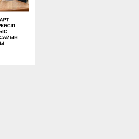
АРТ
РКӘСІП
ЛЫС
РСАЙЫН
ТЫ
Ы