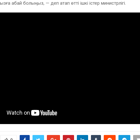
ға абай болыңыз, — деп атап өтті ішкі істер министрлігі.