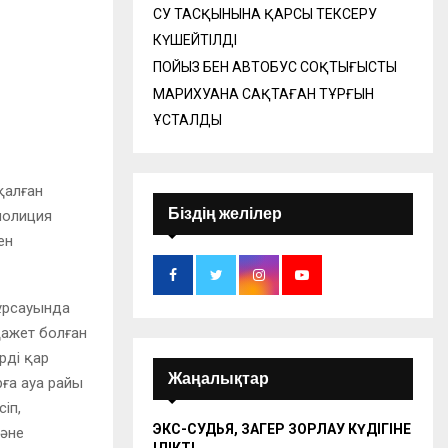
СУ ТАСҚЫНЫНА ҚАРСЫ ТЕКСЕРУ
КҮШЕЙТІЛДІ
ПОЙЫЗ БЕН АВТОБУС СОҚТЫҒЫСТЫ
МАРИХУАНА САҚТАҒАН ТҰРҒЫН
ҰСТАЛДЫ
қалған
Біздің желілер
полиция
ен
құрсауында
қажет болған
рді қар
Жаңалықтар
ға ауа райы
іп,
ЭКС-СУДЬЯ, ЗАҢГЕР ЗОРЛАУ КҮДІГІНЕ
және