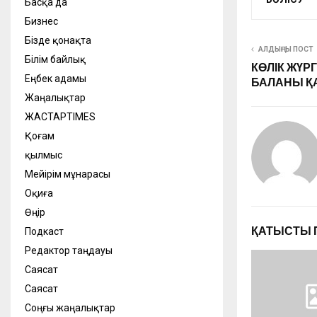
Басқа да
Бизнес
Бізде қонақта
АЛДЫҢҒЫ ПОСТ
Білім байлық
КӨЛІК ЖҮРГ
Еңбек адамы
БАЛАНЫ Қ
Жаңалықтар
ЖАСТАРTIMES
Қоғам
қылмыс
Мейірім мұнарасы
Оқиға
Өңір
ҚАТЫСТЫ 
Подкаст
Редактор таңдауы
Саясат
Саясат
Соңғы жаңалықтар