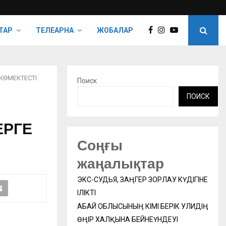
ТАР
ТЕЛЕАРНА
ЖОБАЛАР
 КӨМЕКТЕСТІ
Поиск
ПОИСК
ЕРГЕ
Соңғы
жаңалықтар
ЭКС-СУДЬЯ, ЗАҢГЕР ЗОРЛАУ КҮДІГІНЕ
ІЛІКТІ
АБАЙ ОБЛЫСЫНЫҢ ӘКІМІ БЕРІК УӘЛИДІҢ
ӨҢІР ХАЛҚЫНА БЕЙНЕҮНДЕУІ