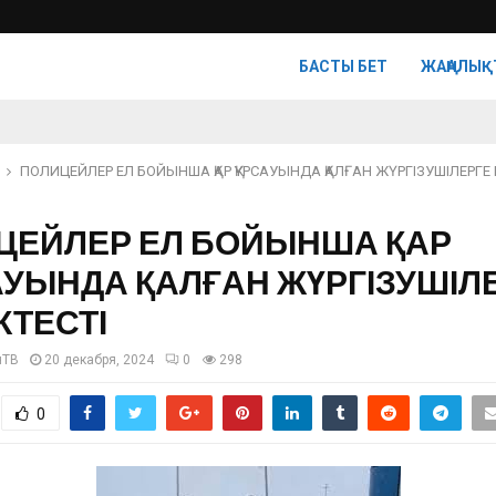
БАСТЫ БЕТ
ЖАҢАЛЫҚ
ПОЛИЦЕЙЛЕР ЕЛ БОЙЫНША ҚАР ҚҰРСАУЫНДА ҚАЛҒАН ЖҮРГІЗУШІЛЕРГЕ
ЦЕЙЛЕР ЕЛ БОЙЫНША ҚАР
АУЫНДА ҚАЛҒАН ЖҮРГІЗУШІЛ
КТЕСТІ
нТВ
20 декабря, 2024
0
298
0