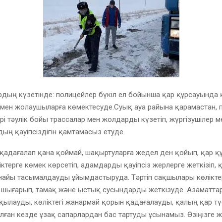
дың күзетінде: полицейлер бүкіл ел бойынша қар құрсауында 
 мен жолаушыларға көмектесуде.Суық ауа райына қарамастан, 
і тәулік бойы трассалар мен жолдарды күзетіп, жүргізушілер м
ң қауіпсіздігін қамтамасыз етуде.
і қадағалап қана қоймай, шақыртуларға жедел ден қойып, қар 
іктерге көмек көрсетіп, адамдарды қауіпсіз жерлерге жеткізіп, 
найы тасымалдауды ұйымдастыруда. Тәртіп сақшылары көлікте
н шығарып, тамақ және ыстық сусындарды жеткізуде. Азаматтар
ылауды, көліктегі жанармай қорын қадағалауды, қалың қар түс
лған кезде ұзақ сапарлардан бас тартуды ұсынамыз. Өзіңізге 