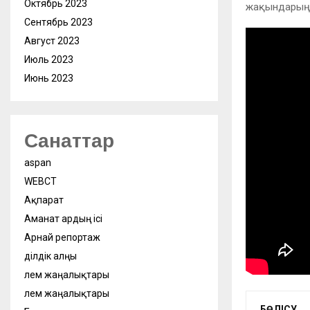
Октябрь 2023
жақындарыңыз
Сентябрь 2023
Август 2023
Июль 2023
Июнь 2023
Санаттар
aspan
WEBСӘТ
Ақпарат
Аманат ардың ісі
Арнай репортаж
Әділдік алңы
Әлем жаңалықтары
Әлем жаңалықтары
БӨЛІСУ