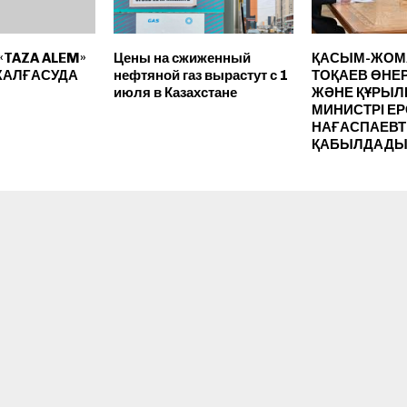
«TAZA ALEM»
Цены на сжиженный
ҚАСЫМ-ЖОМ
ЖАЛҒАСУДА
нефтяной газ вырастут с 1
ТОҚАЕВ ӨНЕ
июля в Казахстане
ЖӘНЕ ҚҰРЫ
МИНИСТРІ Е
НАҒАСПАЕВ
ҚАБЫЛДАД