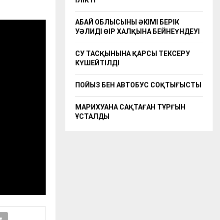
ІЛІКТІ
АБАЙ ОБЛЫСЫНЫҢ ӘКІМІ БЕРІК
УӘЛИДІҢ ӨҢІР ХАЛҚЫНА БЕЙНЕҮНДЕУІ
СУ ТАСҚЫНЫНА ҚАРСЫ ТЕКСЕРУ
КҮШЕЙТІЛДІ
ПОЙЫЗ БЕН АВТОБУС СОҚТЫҒЫСТЫ
МАРИХУАНА САҚТАҒАН ТҰРҒЫН
ҰСТАЛДЫ