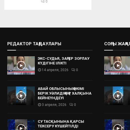
0
РЕДАКТОР ТАҢДАУЛАРЫ
СОҢҒЫ ЖАҢ
ЭКС-СУДЬЯ, ЗАҢГЕР ЗОРЛАУ
КҮДІГІНЕ ІЛІКТІ
14 апреля, 2026
0
АБАЙ ОБЛЫСЫНЫҢ ӘКІМІ
БЕРІК УӘЛИДІҢ ӨҢІР ХАЛҚЫНА
БЕЙНЕҮНДЕУІ
3 апреля, 2026
0
СУ ТАСҚЫНЫНА ҚАРСЫ
ТЕКСЕРУ КҮШЕЙТІЛДІ