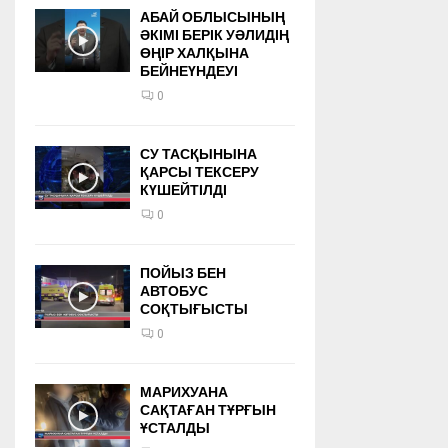
АБАЙ ОБЛЫСЫНЫҢ
ӘКІМІ БЕРІК УӘЛИДІҢ
ӨҢІР ХАЛҚЫНА
БЕЙНЕҮНДЕУІ
0
СУ ТАСҚЫНЫНА
ҚАРСЫ ТЕКСЕРУ
КҮШЕЙТІЛДІ
0
ПОЙЫЗ БЕН
АВТОБУС
СОҚТЫҒЫСТЫ
0
МАРИХУАНА
САҚТАҒАН ТҰРҒЫН
ҰСТАЛДЫ