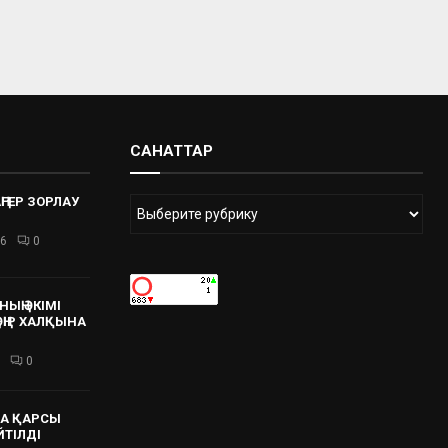
САНАТТАР
ҢГЕР ЗОРЛАУ
26
0
ЫҢ ӘКІМІ
 ӨҢІР ХАЛҚЫНА
0
А ҚАРСЫ
ЙТІЛДІ