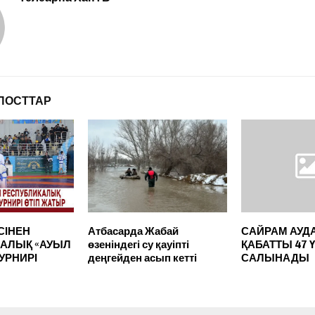
ПОСТТАР
СІНЕН
Атбасарда Жабай
САЙРАМ АУД
АЛЫҚ «АУЫЛ
өзеніндегі су қауіпті
ҚАБАТТЫ 47 
УРНИРІ
деңгейден асып кетті
САЛЫНАДЫ