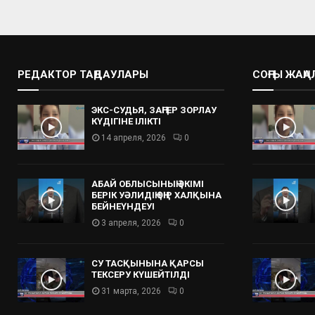
РЕДАКТОР ТАҢДАУЛАРЫ
СОҢҒЫ ЖАҢ
ЭКС-СУДЬЯ, ЗАҢГЕР ЗОРЛАУ
КҮДІГІНЕ ІЛІКТІ
14 апреля, 2026
0
АБАЙ ОБЛЫСЫНЫҢ ӘКІМІ
БЕРІК УӘЛИДІҢ ӨҢІР ХАЛҚЫНА
БЕЙНЕҮНДЕУІ
3 апреля, 2026
0
СУ ТАСҚЫНЫНА ҚАРСЫ
ТЕКСЕРУ КҮШЕЙТІЛДІ
31 марта, 2026
0