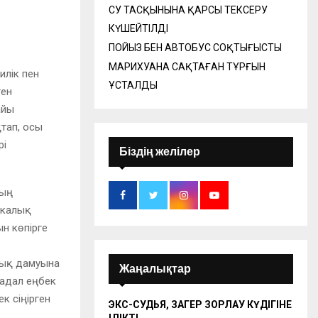
СУ ТАСҚЫНЫНА ҚАРСЫ ТЕКСЕРУ
КҮШЕЙТІЛДІ
ПОЙЫЗ БЕН АВТОБУС СОҚТЫҒЫСТЫ
МАРИХУАНА САҚТАҒАН ТҰРҒЫН
илік пен
ҰСТАЛДЫ
ген
айы
қтап, осы
рі
Біздің желілер
ның
икалық
н көпірге
лық дамуына
Жаңалықтар
 адал еңбек
к сіңірген
ЭКС-СУДЬЯ, ЗАҢГЕР ЗОРЛАУ КҮДІГІНЕ