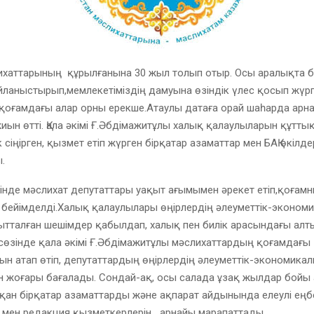
ихаттарының құрылғанына 30 жыл толып отыр. Осы аралықта б
ланыстырып,мемлекетіміздің дамуына өзіндік үлес қосып жүр
 қоғамдағы алар орны ерекше.Атаулы датаға орай шаһарда арн
иын өтті. Қала әкімі Ғ.Әбдімажитұлы халық қалаулыларын құтты
сіңірген, қызмет етіп жүрген бірқатар азаматтар мен БАҚ өкілде
.
інде мәслихат депутаттары уақыт ағымымен әрекет етіп,қоғам
е бейімделді.Халық қалаулылары өңірлердің әлеуметтік-эконом
тталған шешімдер қабылдап, халық пен билік арасындағы алты
сөзінде қала әкімі Ғ.Әбдімажитұлы мәслихаттардың қоғамдағы
н атап өтіп, депутаттардың өңірлердің әлеуметтік-экономика
н жоғары бағалады. Сондай-ақ, осы салада ұзақ жылдар бойы
тқан бірқатар азаматтарды және ақпарат айдынында елеулі еңбе
 мен редакция қызметкерлерін арнайы марапаттады.