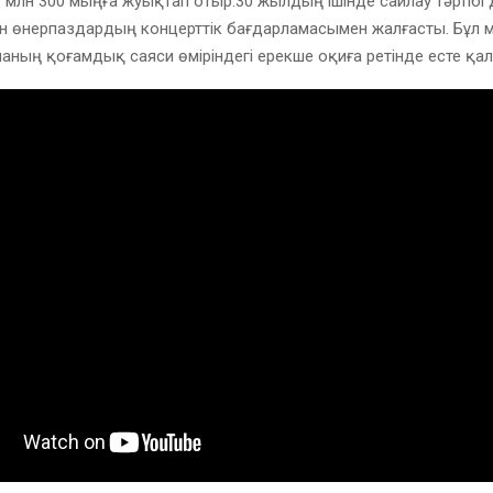
 млн 300 мыңға жуықтап отыр.30 жылдың ішінде сайлау тәртібі 
н өнерпаздардың концерттік бағдарламасымен жалғасты. Бұл
аның қоғамдық саяси өміріндегі ерекше оқиға ретінде есте қа