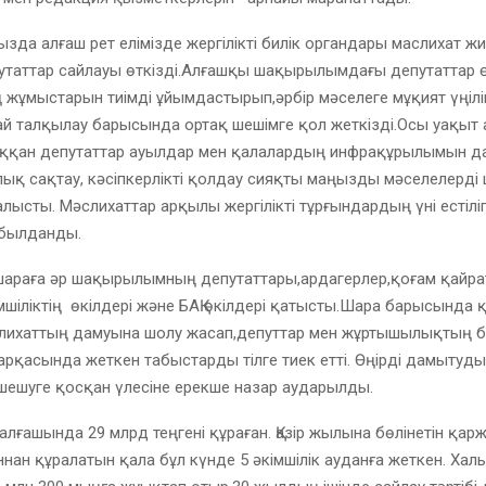
ызда алғаш рет елімізде жергілікті билік органдары маслихат 
таттар сайлауы өткізді.Алғашқы шақырылымдағы депутаттар ө
жұмыстарын тиімді ұйымдастырып,әрбір мәселеге мұқият үңіліп
ай талқылау барысында ортақ шешімге қол жеткізді.Осы уақыт
ққан депутаттар ауылдар мен қалалардың инфрақұрылымын дам
лық сақтау, кәсіпкерлікті қолдау сияқты маңызды мәселелерді
алысты. Мәслихаттар арқылы жергілікті тұрғындардың үні естіл
былданды.
шараға әр шақырылымның депутаттары,ардагерлер,қоғам қайра
кімшіліктің өкілдері және БАҚ өкілдері қатысты.Шара барысында
лихаттың дамуына шолу жасап,депуттар мен жұртышылықтың б
қасында жеткен табыстарды тілге тиек етті. Өңірді дамытудың
шешуге қосқан үлесіне ерекше назар аударылды.
 алғашында 29 млрд теңгені құраған. Қазір жылына бөлінетін қар
аннан құралатын қала бұл күнде 5 әкімшілік ауданға жеткен. Хал