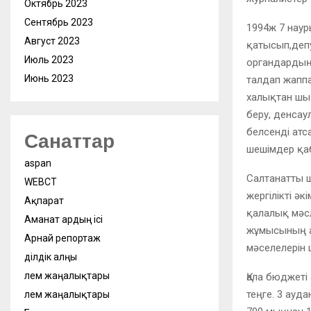
Октябрь 2023
Сентябрь 2023
1994ж 7 наур
Август 2023
қатысып,депу
Июль 2023
органдардың 
Июнь 2023
талдап жапп
халықтан шы
беру, денсау
белсенді атс
Санаттар
шешімдер қа
aspan
Салтанатты 
WEBСӘТ
жергілікті ә
Ақпарат
қалалық мәс
Аманат ардың ісі
жұмысының ар
Арнай репортаж
мәселелерін 
Әділдік алңы
Әлем жаңалықтары
Қала бюджеті
теңге. 3 ауд
Әлем жаңалықтары