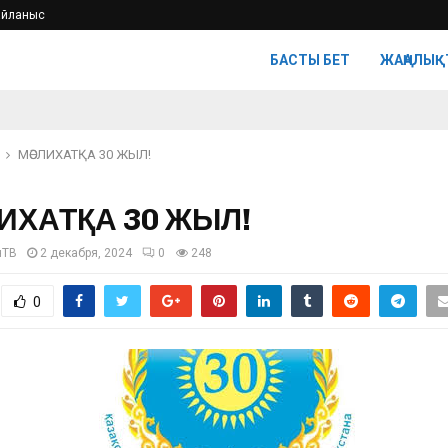
айланыс
БАСТЫ БЕТ
ЖАҢАЛЫҚ
МӘСЛИХАТҚА 30 ЖЫЛ!
ИХАТҚА 30 ЖЫЛ!
нТВ
2 декабря, 2024
0
248
0