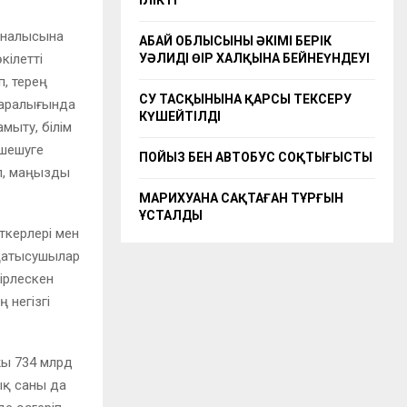
ІЛІКТІ
жиналысына
АБАЙ ОБЛЫСЫНЫҢ ӘКІМІ БЕРІК
кілетті
УӘЛИДІҢ ӨҢІР ХАЛҚЫНА БЕЙНЕҮНДЕУІ
, терең
СУ ТАСҚЫНЫНА ҚАРСЫ ТЕКСЕРУ
 аралығында
КҮШЕЙТІЛДІ
ыту, білім
 шешуге
ПОЙЫЗ БЕН АВТОБУС СОҚТЫҒЫСТЫ
іп, маңызды
МАРИХУАНА САҚТАҒАН ТҰРҒЫН
ҰСТАЛДЫ
ткерлері мен
 қатысушылар
ірлескен
 негізгі
жы 734 млрд
ық саны да