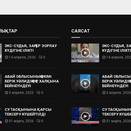
АЛЫҚТАР
САЯСАТ
ЭКС-СУДЬЯ, ЗАҢГЕР ЗОРЛАУ
ЭКС-СУДЬЯ, ЗА
КҮДІГІНЕ ІЛІКТІ
КҮДІГІНЕ ІЛІКТІ
14 апреля, 2026
0
14 апреля, 20
АБАЙ ОБЛЫСЫНЫҢ ӘКІМІ
АБАЙ ОБЛЫСЫН
БЕРІК УӘЛИДІҢ ӨҢІР ХАЛҚЫНА
БЕРІК УӘЛИДІҢ
БЕЙНЕҮНДЕУІ
БЕЙНЕҮНДЕУІ
3 апреля, 2026
0
3 апреля, 2026
СУ ТАСҚЫНЫНА ҚАРСЫ
СУ ТАСҚЫНЫН
ТЕКСЕРУ КҮШЕЙТІЛДІ
ТЕКСЕРУ КҮШЕ
31 марта, 2026
0
31 марта, 2026