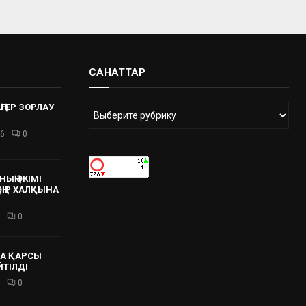
САНАТТАР
ҢГЕР ЗОРЛАУ
26
0
ЫҢ ӘКІМІ
 ӨҢІР ХАЛҚЫНА
0
А ҚАРСЫ
ЙТІЛДІ
0