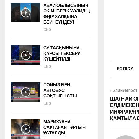
АБАЙ ОБЛЫСЫНЫҢ
ӘКІМІ БЕРІК УӘЛИДІҢ
ӨҢІР ХАЛҚЫНА
БЕЙНЕҮНДЕУІ
0
СУ ТАСҚЫНЫНА
ҚАРСЫ ТЕКСЕРУ
КҮШЕЙТІЛДІ
0
БӨЛІСУ
ПОЙЫЗ БЕН
АВТОБУС
АЛДЫҢҒЫ ПОСТ
СОҚТЫҒЫСТЫ
ШАЛҒАЙ О
0
ЕЛДІМЕКЕН
ИНФРАҚҰР
ҚАМТЫЛА
МАРИХУАНА
САҚТАҒАН ТҰРҒЫН
ҰСТАЛДЫ