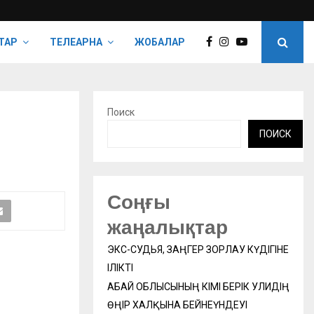
ТАР
ТЕЛЕАРНА
ЖОБАЛАР
Поиск
ПОИСК
Соңғы
жаңалықтар
ЭКС-СУДЬЯ, ЗАҢГЕР ЗОРЛАУ КҮДІГІНЕ
ІЛІКТІ
АБАЙ ОБЛЫСЫНЫҢ ӘКІМІ БЕРІК УӘЛИДІҢ
ӨҢІР ХАЛҚЫНА БЕЙНЕҮНДЕУІ