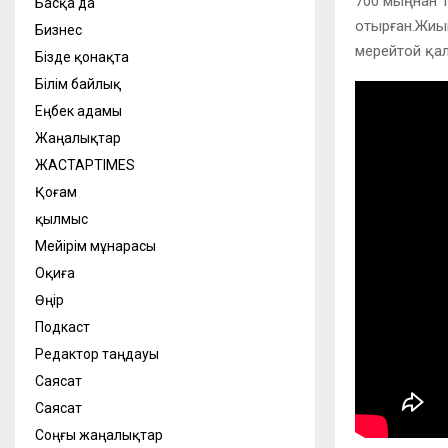
700 мыңнан 1
Басқа да
отырған.Жиы
Бизнес
мерейтой қал
Бізде қонақта
Білім байлық
Еңбек адамы
Жаңалықтар
ЖАСТАРTIMES
Қоғам
қылмыс
Мейірім мұнарасы
Оқиға
Өңір
Подкаст
Редактор таңдауы
Саясат
Саясат
Соңғы жаңалықтар