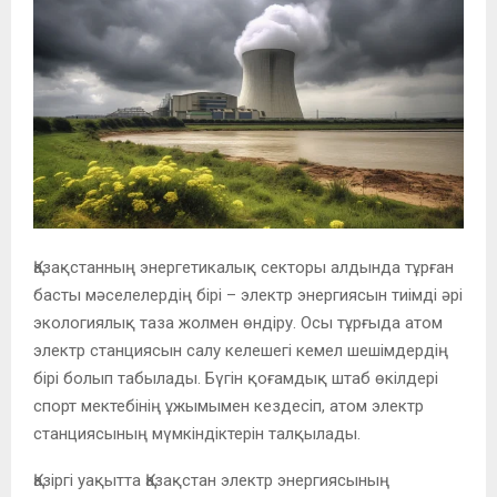
Қазақстанның энергетикалық секторы алдында тұрған
басты мәселелердің бірі – электр энергиясын тиімді әрі
экологиялық таза жолмен өндіру. Осы тұрғыда атом
электр станциясын салу келешегі кемел шешімдердің
бірі болып табылады. Бүгін қоғамдық штаб өкілдері
спорт мектебінің ұжымымен кездесіп, атом электр
станциясының мүмкіндіктерін талқылады.
Қазіргі уақытта Қазақстан электр энергиясының