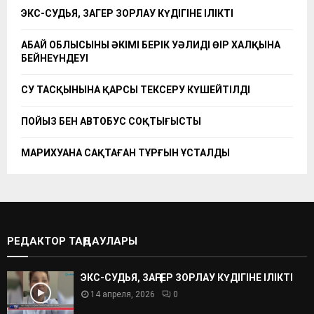
ЭКС-СУДЬЯ, ЗАҢГЕР ЗОРЛАУ КҮДІГІНЕ ІЛІКТІ
АБАЙ ОБЛЫСЫНЫҢ ӘКІМІ БЕРІК УӘЛИДІҢ ӨҢІР ХАЛҚЫНА
БЕЙНЕҮНДЕУІ
СУ ТАСҚЫНЫНА ҚАРСЫ ТЕКСЕРУ КҮШЕЙТІЛДІ
ПОЙЫЗ БЕН АВТОБУС СОҚТЫҒЫСТЫ
МАРИХУАНА САҚТАҒАН ТҰРҒЫН ҰСТАЛДЫ
РЕДАКТОР ТАҢДАУЛАРЫ
ЭКС-СУДЬЯ, ЗАҢГЕР ЗОРЛАУ КҮДІГІНЕ ІЛІКТІ
14 апреля, 2026
0