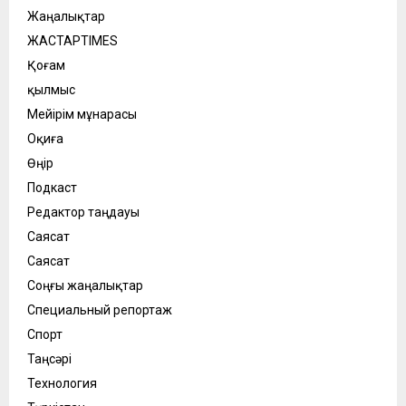
Жаңалықтар
ЖАСТАРTIMES
Қоғам
қылмыс
Мейірім мұнарасы
Оқиға
Өңір
Подкаст
Редактор таңдауы
Саясат
Саясат
Соңғы жаңалықтар
Специальный репортаж
Спорт
Таңсәрі
Технология