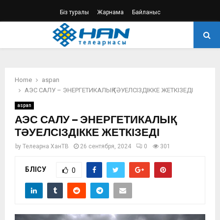
Біз туралы
Жарнама
Байланыс
PRIMARY
MENU
Home
aspan
АЭС САЛУ – ЭНЕРГЕТИКАЛЫҚ ТӘУЕЛСІЗДІККЕ ЖЕТКІЗЕДІ
aspan
АЭС САЛУ – ЭНЕРГЕТИКАЛЫҚ
ТӘУЕЛСІЗДІККЕ ЖЕТКІЗЕДІ
by
Телеарна ХанТВ
26 сентября, 2024
0
301
БӨЛІСУ
0