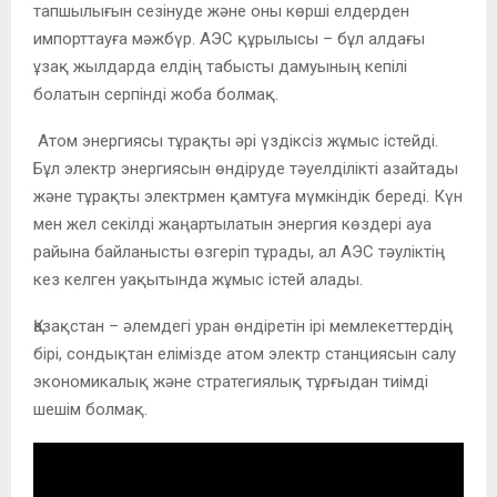
тапшылығын сезінуде және оны көрші елдерден
импорттауға мәжбүр. АЭС құрылысы – бұл алдағы
ұзақ жылдарда елдің табысты дамуының кепілі
болатын серпінді жоба болмақ.
Атом энергиясы тұрақты әрі үздіксіз жұмыс істейді.
Бұл электр энергиясын өндіруде тәуелділікті азайтады
және тұрақты электрмен қамтуға мүмкіндік береді. Күн
мен жел секілді жаңартылатын энергия көздері ауа
райына байланысты өзгеріп тұрады, ал АЭС тәуліктің
кез келген уақытында жұмыс істей алады.
Қазақстан – әлемдегі уран өндіретін ірі мемлекеттердің
бірі, сондықтан елімізде атом электр станциясын салу
экономикалық және стратегиялық тұрғыдан тиімді
шешім болмақ.