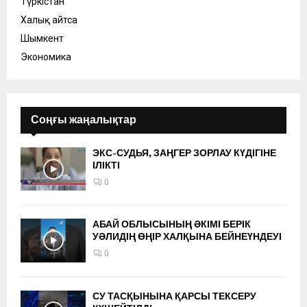
Түркістан
Халық айтса
Шымкент
Экономика
Соңғы жаңалықтар
ЭКС-СУДЬЯ, ЗАҢГЕР ЗОРЛАУ КҮДІГІНЕ
ІЛІКТІ
0
АБАЙ ОБЛЫСЫНЫҢ ӘКІМІ БЕРІК
УӘЛИДІҢ ӨҢІР ХАЛҚЫНА БЕЙНЕҮНДЕУІ
0
СУ ТАСҚЫНЫНА ҚАРСЫ ТЕКСЕРУ