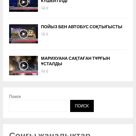
КҮШЕЙТІЛДІ
0
ПОЙЫЗ БЕН АВТОБУС СОҚТЫҒЫСТЫ
0
МАРИХУАНА САҚТАҒАН ТҰРҒЫН
ҰСТАЛДЫ
0
Поиск
ПОИСК
Соңғы жаңалықтар