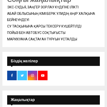
ЭКС-СУДЬЯ, ЗАҢГЕР ЗОРЛАУ КҮДІГІНЕ ІЛІКТІ
АБАЙ ОБЛЫСЫНЫҢ ӘКІМІ БЕРІК УӘЛИДІҢ ӨҢІР ХАЛҚЫНА
БЕЙНЕҮНДЕУІ
СУ ТАСҚЫНЫНА ҚАРСЫ ТЕКСЕРУ КҮШЕЙТІЛДІ
ПОЙЫЗ БЕН АВТОБУС СОҚТЫҒЫСТЫ
МАРИХУАНА САҚТАҒАН ТҰРҒЫН ҰСТАЛДЫ
Біздің желілер
Жаңалықтар