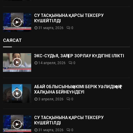
СУ ТАСҚЫНЫНА ҚАРСЫ ТЕКСЕРУ
КҮШЕЙТІЛДІ
31 марта, 2026
0
САЯСАТ
ЭКС-СУДЬЯ, ЗАҢГЕР ЗОРЛАУ КҮДІГІНЕ ІЛІКТІ
14 апреля, 2026
0
АБАЙ ОБЛЫСЫНЫҢ ӘКІМІ БЕРІК УӘЛИДІҢ ӨҢІР
ХАЛҚЫНА БЕЙНЕҮНДЕУІ
3 апреля, 2026
0
СУ ТАСҚЫНЫНА ҚАРСЫ ТЕКСЕРУ
КҮШЕЙТІЛДІ
31 марта, 2026
0