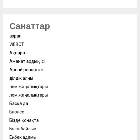
Санаттар
aspan
WEBСӘТ
Ақпарат
Аманат ардың ісі
Арнай репортаж
Әділдік алңы
Әлем жаңалықтары
Әлем жаңалықтары
Басқа да
Бизнес
Бізде қонақта
Білім байлық
Еңбек адамы