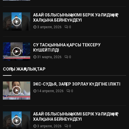
АБАЙ ОБЛЫСЫНЫҢ ӘКІМІ БЕРІК УӘЛИДІҢ ӨҢІР
ХАЛҚЫНА БЕЙНЕҮНДЕУІ
3 апреля, 2026
0
СУ ТАСҚЫНЫНА ҚАРСЫ ТЕКСЕРУ
КҮШЕЙТІЛДІ
31 марта, 2026
0
СОҢҒЫ ЖАҢАЛЫҚТАР
ЭКС-СУДЬЯ, ЗАҢГЕР ЗОРЛАУ КҮДІГІНЕ ІЛІКТІ
14 апреля, 2026
0
АБАЙ ОБЛЫСЫНЫҢ ӘКІМІ БЕРІК УӘЛИДІҢ ӨҢІР
ХАЛҚЫНА БЕЙНЕҮНДЕУІ
3 апреля, 2026
0