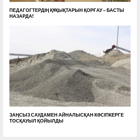
ПЕДАГОГТЕРДІҢ ҚҰҚЫҚТАРЫН ҚОРҒАУ – БАСТЫ
НАЗАРДА!
ЗАҢСЫЗ САУДАМЕН АЙНАЛЫСҚАН КӘСІПКЕРГЕ
ТОСҚАУЫЛ ҚОЙЫЛДЫ