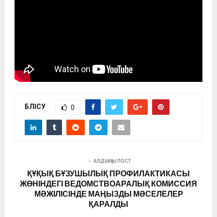
БӨЛІСУ
0
АЛДЫҢҒЫ ПОСТ
ҚҰҚЫҚ БҰЗУШЫЛЫҚ ПРОФИЛАКТИКАСЫ
ЖӨНІНДЕГІ ВЕДОМСТВОАРАЛЫҚ КОМИССИЯ
МӘЖІЛІСІНДЕ МАҢЫЗДЫ МӘСЕЛЕЛЕР
ҚАРАЛДЫ