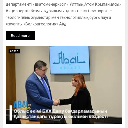
департаменті «Қазатомөнеркәсіп» Ұлттық Атом Компаниясы»
Акционерлік Қоғамы құрылымындағы негізгі кәсіпорын –
геологиялық жұмыстар мен технологиялық бұрғылауға
жауапты «Волковгеология» АҚ-ң...
Read more
aspan