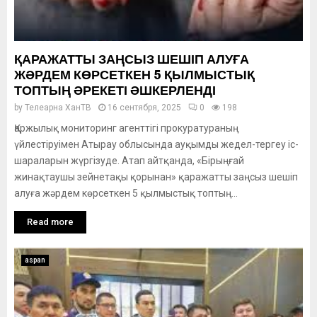
ҚАРАЖАТТЫ ЗАҢСЫЗ ШЕШІП АЛУҒА
ЖӘРДЕМ КӨРСЕТКЕН 5 ҚЫЛМЫСТЫҚ
ТОПТЫҢ ӘРЕКЕТІ ӘШКЕРЛЕНДІ
by
Телеарна ХанТВ
16 сентября, 2025
0
198
Қаржылық мониторинг агенттігі прокуратураның
үйлестіруімен Атырау облысында ауқымды жедел-тергеу іс-
шараларын жүргізуде. Атап айтқанда, «Бірыңғай
жинақтаушы зейнетақы қорынан» қаражатты заңсыз шешіп
алуға жәрдем көрсеткен 5 қылмыстық топтың...
Read more
aspan