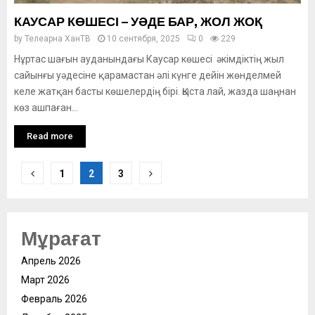
КАУСАР КӨШЕСІ – УӘДЕ БАР, ЖОЛ ЖОҚ
by
Телеарна ХанТВ
10 сентября, 2025
0
229
Нұртас шағын ауданындағы Каусар көшесі әкімдіктің жыл
сайынғы уәдесіне қарамастан әлі күнге дейін жөнделмей
келе жатқан басты көшелердің бірі. Қыста лай, жазда шаңнан
көз ашпаған...
Read more
Posts
1
2
3
pagination
Мұрағат
Апрель 2026
Март 2026
Февраль 2026