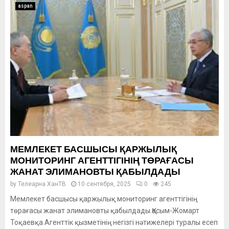
aspan
МЕМЛЕКЕТ БАСШЫСЫ ҚАРЖЫЛЫҚ
МОНИТОРИНГ АГЕНТТІГІНІҢ ТӨРАҒАСЫ
ЖАНАТ ЭЛИМАНОВТЫ ҚАБЫЛДАДЫ
by
Телеарна ХанТВ
10 сентября, 2025
0
245
Мемлекет басшысы қаржылық мониторинг агенттігінің
төрағасы жанат элимановты қабылдады.Қасым-Жомарт
Тоқаевқа Агенттік қызметінің негізгі нәтижелері туралы есеп