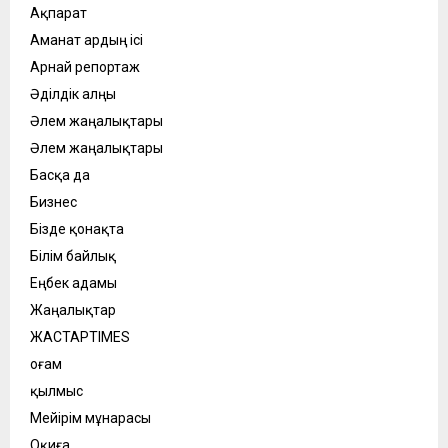
Ақпарат
Аманат ардың ісі
Арнай репортаж
Әділдік алңы
Әлем жаңалықтары
Әлем жаңалықтары
Басқа да
Бизнес
Бізде қонақта
Білім байлық
Еңбек адамы
Жаңалықтар
ЖАСТАРTIMES
Қоғам
қылмыс
Мейірім мұнарасы
Оқиға