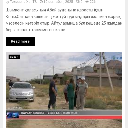
by
Телеарна ХанТВ
10 сентября, 2025
0
226
Шымкент қаласының Абай ауданына қарасты Қатын
Көпір,Сатпаев көшесінің жеті үй тұрғындары жол мен жарық
мәселесін көтеріп отыр. Айтуларынша,бұл көшеде 25 жылдан
бері асфальт төселмеген, көше...
Read more
aspan