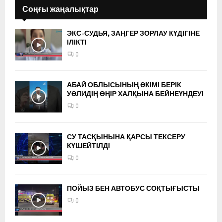
Соңғы жаңалықтар
ЭКС-СУДЬЯ, ЗАҢГЕР ЗОРЛАУ КҮДІГІНЕ
ІЛІКТІ
0
АБАЙ ОБЛЫСЫНЫҢ ӘКІМІ БЕРІК
УӘЛИДІҢ ӨҢІР ХАЛҚЫНА БЕЙНЕҮНДЕУІ
0
СУ ТАСҚЫНЫНА ҚАРСЫ ТЕКСЕРУ
КҮШЕЙТІЛДІ
0
ПОЙЫЗ БЕН АВТОБУС СОҚТЫҒЫСТЫ
0