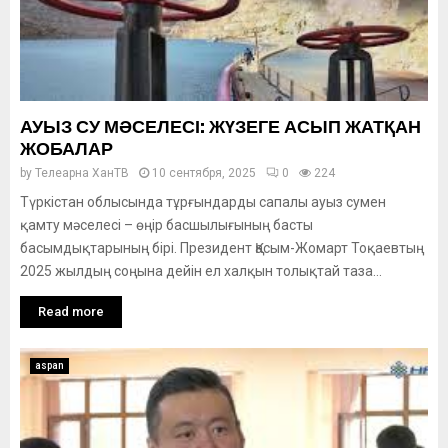
АУЫЗ СУ МӘСЕЛЕСІ: ЖҮЗЕГЕ АСЫП ЖАТҚАН
ЖОБАЛАР
by
Телеарна ХанТВ
10 сентября, 2025
0
224
Түркістан облысында тұрғындарды сапалы ауыз сумен
қамту мәселесі – өңір басшылығының басты
басымдықтарының бірі. Президент Қасым-Жомарт Тоқаевтың
2025 жылдың соңына дейін ел халқын толықтай таза...
Read more
aspan