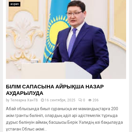
aspan
БІЛІМ САПАСЫНА АЙРЫҚША НАЗАР
АУДАРЫЛУДА
by
Телеарна ХанТВ
16 сентября, 2025
0
206
Абай облысында биыл сұранысқа ие мамандықтарға 200
әкім гранты бөлініп, олардың әділ әрі әдістемелік тұрғыда
дұрыс бөлінуін аймақ басшысы Берік Уәлидің өзі бақылауда
ұстаған.Облыс әкімі...