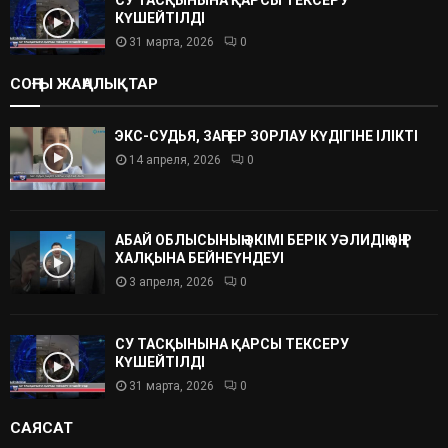
СУ ТАСҚЫНЫНА ҚАРСЫ ТЕКСЕРУ
КҮШЕЙТІЛДІ
31 марта, 2026
0
СОҢҒЫ ЖАҢАЛЫҚТАР
ЭКС-СУДЬЯ, ЗАҢГЕР ЗОРЛАУ КҮДІГІНЕ ІЛІКТІ
14 апреля, 2026
0
АБАЙ ОБЛЫСЫНЫҢ ӘКІМІ БЕРІК УӘЛИДІҢ ӨҢІР
ХАЛҚЫНА БЕЙНЕҮНДЕУІ
3 апреля, 2026
0
СУ ТАСҚЫНЫНА ҚАРСЫ ТЕКСЕРУ
КҮШЕЙТІЛДІ
31 марта, 2026
0
САЯСАТ