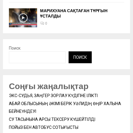
МАРИХУАНА САҚТАҒАН ТҰРҒЫН
ҰСТАЛДЫ
0
Поиск
ПОИСК
Соңғы жаңалықтар
ЭКС-СУДЬЯ, ЗАҢГЕР ЗОРЛАУ КҮДІГІНЕ ІЛІКТІ
АБАЙ ОБЛЫСЫНЫҢ ӘКІМІ БЕРІК УӘЛИДІҢ ӨҢІР ХАЛҚЫНА
БЕЙНЕҮНДЕУІ
СУ ТАСҚЫНЫНА ҚАРСЫ ТЕКСЕРУ КҮШЕЙТІЛДІ
ПОЙЫЗ БЕН АВТОБУС СОҚТЫҒЫСТЫ