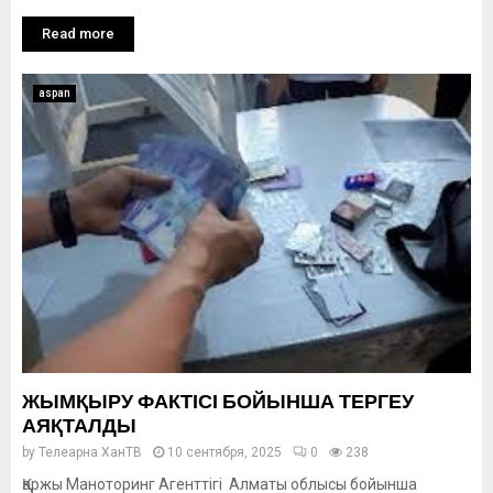
Read more
aspan
ЖЫМҚЫРУ ФАКТІСІ БОЙЫНША ТЕРГЕУ
АЯҚТАЛДЫ
by
Телеарна ХанТВ
10 сентября, 2025
0
238
Қаржы Маноторинг Агенттігі Алматы облысы бойынша