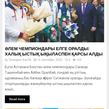
ӘЛЕМ ЧЕМПИОНДАРЫ ЕЛГЕ ОРАЛДЫ:
ХАЛЫҚ ЫСТЫҚ ЫҚЫЛАСПЕН ҚАРСЫ АЛДЫ
by
Телеарна ХанТВ
16 сентября, 2025
0
165
Бүгін Астанаға бокстан әлем чемпиондары Санжар
Тәшкенбай мен Айбек Оралбай, сондай-ақ ұлттық
құраманың бас бапкері Қайрат Сәтжанов оралды. Әуежайда
спортшыларды жанкүйерлер ыстық ықыласпен қарсы
алып,...
Read more