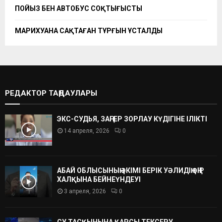
ПОЙЫЗ БЕН АВТОБУС СОҚТЫҒЫСТЫ
МАРИХУАНА САҚТАҒАН ТҰРҒЫН ҰСТАЛДЫ
РЕДАКТОР ТАҢДАУЛАРЫ
ЭКС-СУДЬЯ, ЗАҢГЕР ЗОРЛАУ КҮДІГІНЕ ІЛІКТІ
14 апреля, 2026
0
АБАЙ ОБЛЫСЫНЫҢ ӘКІМІ БЕРІК УӘЛИДІҢ ӨҢІР
ХАЛҚЫНА БЕЙНЕҮНДЕУІ
3 апреля, 2026
0