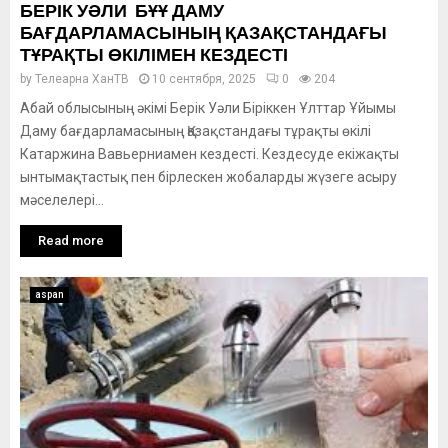
БЕРІК УӘЛИ БҰҰ ДАМУ
БАҒДАРЛАМАСЫНЫҢ ҚАЗАҚСТАНДАҒЫ
ТҰРАҚТЫ ӨКІЛІМЕН КЕЗДЕСТІ
by
Телеарна ХанТВ
10 сентября, 2025
0
204
Абай облысының әкімі Берік Уәли Біріккен Ұлттар Ұйымы
Даму бағдарламасының Қазақстандағы тұрақты өкілі
Катаржина Вавьерниамен кездесті. Кездесуде екіжақты
ынтымақтастық пен бірлескен жобаларды жүзеге асыру
мәселелері...
Read more
aspan