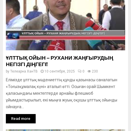
ҰЛТТЫҚ ОЙЫН – РУХАНИ ЖАҢҒЫРУДЫҢ
НЕГІЗГІ ДІҢГЕГІ!
by
Телеарна ХанТВ
10 сентября, 2025
0
230
Елімізде ұлттық мәдениеттің құнды қазынасы саналатын
«Тоғызқұмалақ күні» аталып өтті. Осыған орай Шымкент
қаласындағы мектептерде арнайы флешмоб
ұйымдастырылып, екі мыңға жуық оқушы ұлттық ойынды
ойнауға...
Read more