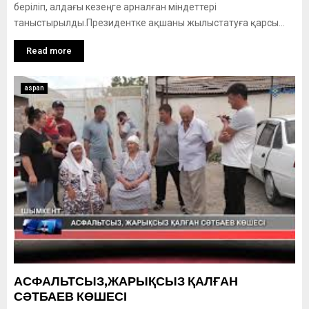
беріліп, алдағы кезеңге арналған міндеттері
таныстырылды.Президентке ақшаны жылыстатуға қарсы...
Read more
aspan
АСФАЛЬТСЫЗ,ЖАРЫҚСЫЗ ҚАЛҒАН
СӘТБАЕВ КӨШЕСІ