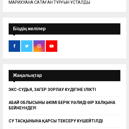
МАРИХУАНА САҚТАҒАН ТҰРҒЫН ҰСТАЛДЫ
Біздің желілер
Жаңалықтар
ЭКС-СУДЬЯ, ЗАҢГЕР ЗОРЛАУ КҮДІГІНЕ ІЛІКТІ
АБАЙ ОБЛЫСЫНЫҢ ӘКІМІ БЕРІК УӘЛИДІҢ ӨҢІР ХАЛҚЫНА
БЕЙНЕҮНДЕУІ
СУ ТАСҚЫНЫНА ҚАРСЫ ТЕКСЕРУ КҮШЕЙТІЛДІ