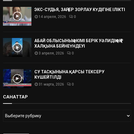
ЭКС-СУДЬЯ, ЗАҢГЕР ЗОРЛАУ КҮДІГІНЕ ІЛІКТІ
14 апреля, 2026
0
АБАЙ ОБЛЫСЫНЫҢ ӘКІМІ БЕРІК УӘЛИДІҢ ӨҢІР
ХАЛҚЫНА БЕЙНЕҮНДЕУІ
3 апреля, 2026
0
СУ ТАСҚЫНЫНА ҚАРСЫ ТЕКСЕРУ
КҮШЕЙТІЛДІ
31 марта, 2026
0
САНАТТАР